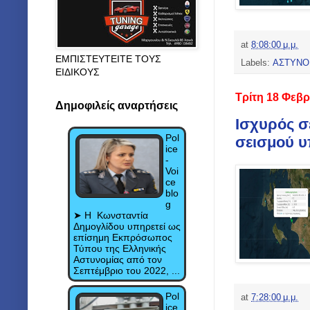
at
8:08:00 μ.μ.
ΕΜΠΙΣΤΕΥΤΕΙΤΕ ΤΟΥΣ
Labels:
ΑΣΤΥΝΟ
ΕΙΔΙΚΟΥΣ
Τρίτη 18 Φεβ
Δημοφιλείς αναρτήσεις
Ισχυρός σ
Pol
σεισμού υπ
ice
-
Voi
ce
blo
g
➤ Η Κωνσταντία
Δημογλίδου υπηρετεί ως
επίσημη Εκπρόσωπος
Τύπου της Ελληνικής
Αστυνομίας από τον
Σεπτέμβριο του 2022, ...
Pol
at
7:28:00 μ.μ.
ice