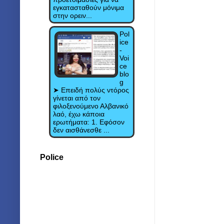
εγκατασταθούν μόνιμα
στην ορειν...
Pol
ice
-
Voi
ce
blo
g
➤ Επειδή πολύς ντόρος
γίνεται από τον
φιλοξενούμενο Αλβανικό
λαό, έχω κάποια
ερωτήματα: 1. Εφόσον
δεν αισθάνεσθε ...
Police