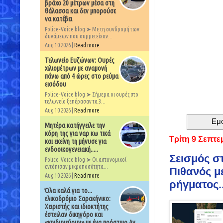
βράχο 20 μέτρων μέσα στη
θάλασσα και δεν μπορούσε
να κατέβει
Police-Voice blog ➤ Με τη συνδρομή των
δυνάμεων που συμμετείχαν...
Aug 10 2026 |
Read more
Τελωνείο Ευζώνων: Ουρές
χιλιομέτρων με αναμονή
πάνω από 4 ώρες στο ρεύμα
εισόδου
Police-Voice blog ➤ Σήμερα οι ουρές στο
τελωνείο ξεπέρασαν τα 3...
Aug 10 2026 |
Read more
Εμ
Μητέρα κατήγγειλε την
κόρη της για ναρ κω τικά
Τρίτη 9 Σεπτε
και εκείνη τη μήνυσε για
ενδοοικογενειακή.....
Σεισμός στ
Police-Voice blog ➤ Οι αστυνομικοί
εντόπισαν μικροποσότητα...
Πιθανός μ
Aug 10 2026 |
Read more
ρήγματος..
Όλα καλά για το...
ελικοδρόμιο Σαρακήνικο:
Χειριστής και ιδιοκτήτης
έστειλαν δικηγόρο και
«κινδυνεύουν» με ένα πρόστιμο Αν