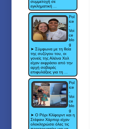
συμμετοχή σε
εγκληματική ...
Pol
ice
-
Voi
ce
blo
g
➤ Σύμφωνα με τη θεία
της συζύγου του, οι
γονείς της Αλέινα Χολ
είχαν εκφράσει από την
αρχή σοβαρές
επιφυλάξεις για τη ...
Pol
ice
-
Voi
ce
blo
g
➤ Ο Ρόρι Κλίφορντ και η
Στέφανι Χάρπερ είχαν
ολοκληρώσει όλες τις
προετοιμασίες για να