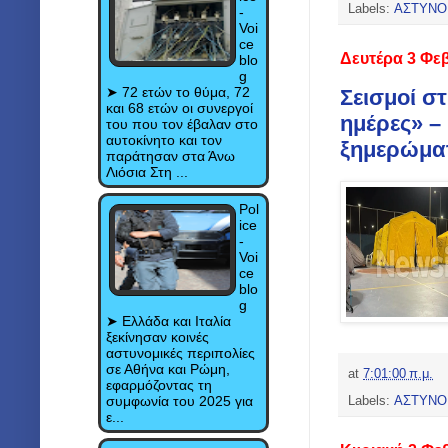
Labels:
ΑΣΤΥΝΟ
-
Voi
ce
Δευτέρα 3 Φε
blo
g
➤ 72 ετών το θύμα, 72
Σεισμοί σ
και 68 ετών οι συνεργοί
ημέρες» –
του που τον έβαλαν στο
αυτοκίνητο και τον
ξημερώματα
παράτησαν στα Άνω
Λιόσια Στη ...
Pol
ice
-
Voi
ce
blo
g
➤ Ελλάδα και Ιταλία
ξεκίνησαν κοινές
αστυνομικές περιπολίες
σε Αθήνα και Ρώμη,
at
7:01:00 π.μ.
εφαρμόζοντας τη
συμφωνία του 2025 για
Labels:
ΑΣΤΥΝΟ
ε...