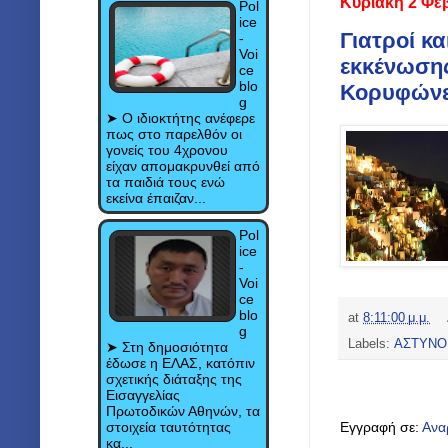
Κυριακή 2 Φε
Pol
ice
Γιατροί κα
-
Voi
εκκένωσης
ce
blo
Κορυφώνετ
g
➤ Ο ιδιοκτήτης ανέφερε
πως στο παρελθόν οι
γονείς του 4χρονου
είχαν απομακρυνθεί από
τα παιδιά τους ενώ
εκείνα έπαιζαν...
Pol
ice
-
Voi
ce
blo
at
8:11:00 μ.μ.
g
Labels:
ΑΣΤΥΝΟ
➤ Στη δημοσιότητα
έδωσε η ΕΛΑΣ, κατόπιν
σχετικής διάταξης της
Εισαγγελίας
Πρωτοδικών Αθηνών, τα
στοιχεία ταυτότητας
Εγγραφή σε:
Ανα
κα...