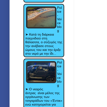
Pol
ice
-
Voi
ce
blo
g
➤ Κατά τη διάρκεια
παιχνιδιού στη
θάλασσα, ο σύζυγός της
την ανέβασε στους
ώμους του και την έριξε
στο νερό με την ίδι...
Pol
ice
-
Voi
ce
blo
g
➤ Ο νεαρός
άντρας είναι μέλος της
οργάνωσης των
τσιγαράδων του «Έντικ»
ενώ κατηγορείται για