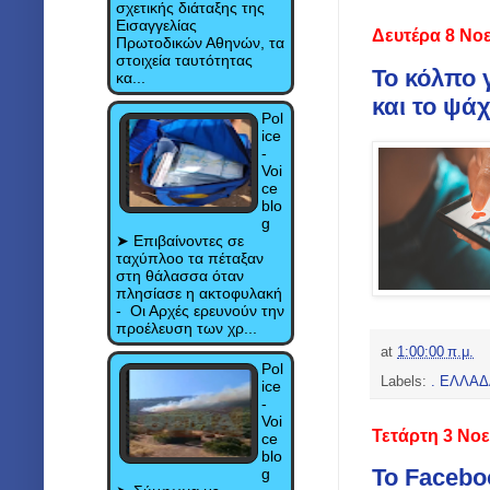
σχετικής διάταξης της
Εισαγγελίας
Δευτέρα 8 Νο
Πρωτοδικών Αθηνών, τα
στοιχεία ταυτότητας
Το κόλπο 
κα...
και το ψά
Pol
ice
-
Voi
ce
blo
g
➤ Eπιβαίνοντες σε
ταχύπλοο τα πέταξαν
στη θάλασσα όταν
πλησίασε η ακτοφυλακή
- Οι Αρχές ερευνούν την
προέλευση των χρ...
at
1:00:00 π.μ.
Pol
Labels:
. ΕΛΛΑΔ
ice
-
Voi
Τετάρτη 3 Νο
ce
blo
Το Facebo
g