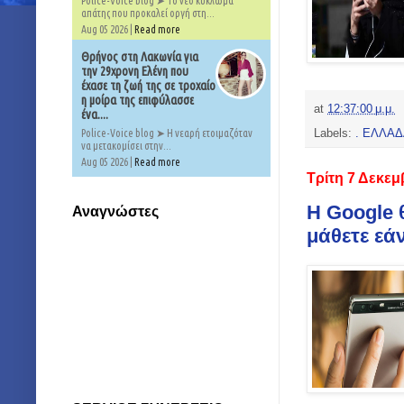
Police-Voice blog ➤ Το νέο κύκλωμα
απάτης που προκαλεί οργή στη...
Aug 05 2026 |
Read more
Θρήνος στη Λακωνία για
την 29χρονη Ελένη που
έχασε τη ζωή της σε τροχαίο
η μοίρα της επιφύλασσε
at
12:37:00 μ.μ.
ένα....
Labels:
. ΕΛΛΑ
Police-Voice blog ➤ Η νεαρή ετοιμαζόταν
να μετακομίσει στην...
Aug 05 2026 |
Read more
Τρίτη 7 Δεκεμ
Η Google 
Αναγνώστες
μάθετε εά