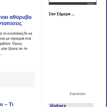
Καιρός
Σαν Σήμερα ...
είναι αθόρυβο
ντοπίσεις
α το εντοπίσειςΤο να
ναι με σιγουριά ένα
συμβούν. Όμως
 μην ξέρεις αν το
..
Εορτολόγιο
 – Τι