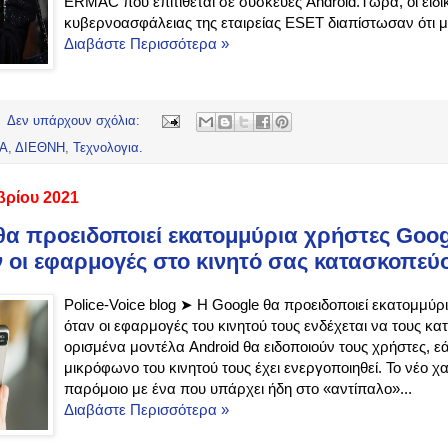
ERMAC που επιτίθεται σε συσκευές Android.Τώρα, οι ειδι
κυβερνοασφάλειας της εταιρείας ESET διαπίστωσαν ότι μι
Διαβάστε Περισσότερα »
Δεν υπάρχουν σχόλια:
ΔΑ
,
ΔΙΕΘΝΗ
,
Τεχνολογια.
βρίου 2021
θα προειδοποιεί εκατομμύρια χρήστες Goog
ν οι εφαρμογές στο κινητό σας κατασκοπε
Police-Voice blog ➤ Η Google θα προειδοποιεί εκατομμύρ
όταν οι εφαρμογές του κινητού τους ενδέχεται να τους κ
ορισμένα μοντέλα Android θα ειδοποιούν τους χρήστες, ε
μικρόφωνο του κινητού τους έχει ενεργοποιηθεί. Το νέο χα
παρόμοιο με ένα που υπάρχει ήδη στο «αντίπαλο»...
Διαβάστε Περισσότερα »