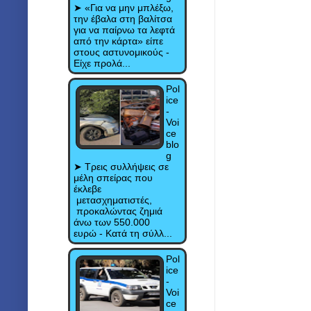
➤ «Για να μην μπλέξω,
την έβαλα στη βαλίτσα
για να παίρνω τα λεφτά
από την κάρτα» είπε
στους αστυνομικούς -
Είχε προλά...
Pol
ice
-
Voi
ce
blo
g
➤ Τρεις συλλήψεις σε
μέλη σπείρας που
έκλεβε
μετασχηματιστές,
προκαλώντας ζημιά
άνω των 550.000
ευρώ - Κατά τη σύλλ...
Pol
ice
-
Voi
ce