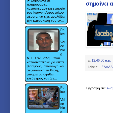
➤ Σύμφωνα με
σημαίνει 
πληροφορίες η
κατασκευαστική εταιρεία
του Ιωάννη Αποστόλου
φέρεται να είχε αναλάβει
την κατασκευή του εν...
Pol
ice
-
Voi
ce
blo
g
➤ Ο Σάνι Ισλάμ, που
at
12:46:00 π.μ.
καταδικάστηκε για επτά
βιασμούς, απαγωγή και
Labels:
. ΕΛΛΑ
σεξουαλική επίθεση,
μπορεί να αφεθεί
ελεύθερος τον Σε...
Pol
Εγγραφή σε:
Ανα
ice
-
Voi
ce
blo
g