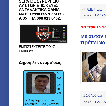
SERVICE ΣΥΝΕΡΓΕΙΟ
ΑΥΤ/ΤΩΝ ΕΠΙΣΚΕΥΕΣ
at
3:30:00 μ.μ.
ΑΝΤΑΛΑΚΤΙΚΑ ΧΑΝΙΑ
ΜΑΡΓΟΥΝΙΟΥ&Ν.ΣΚΟΥΛ
Labels:
. ΕΛΛΑΔ
Α 85 ΤΗΛ 698 013 8452.
Δευτέρα 15 Ν
Με αυτόν τ
πρέπει να
ΕΜΠΙΣΤΕΥΤΕΙΤΕ ΤΟΥΣ
ΕΙΔΙΚΟΥΣ
Δημοφιλείς αναρτήσεις
Pol
ice
-
Voi
ce
blo
at
1:07:00 π.μ.
g
➤ Στη δημοσιότητα
Labels:
. ΕΛΛΑΔ
έδωσε η ΕΛΑΣ, κατόπιν