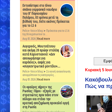
Εντοπίστηκε στο Ιόνιο
σπάνιο γερμανικό ναυάγιο
του Β' Παγκοσμίου
Πολέμου, 83 χρόνια μετά τη
βύθισή του, δείτε εικόνες Πρόκειται
για το LS 6
Police-Voice blog ➤ Πρόκειται για το LS 6
της Kriegsmarine το...
Aug 05 2026 |
Read more
Αυγερινός, Μουτσάτσου
και ακόμη 20 πρώην στελέχη
κατά Καρυστιανού: «Δεν
αποχωρήσαμε για
Εμφά
καρέκλες», αιχμές για
«συγκεντρωτικό μοντέλο»....
Κυριακή 5 Ιου
Police-Voice blog ➤ Σε κοινή ανακοίνωση
απορρίπτουν τις κατηγορίες...
Κακόβουλο
Aug 05 2026 |
Read more
Πώς να πρ
Οι «μαύρες χήρες» της
Ρωσίας: Γάμοι - εξπρές με
στρατιώτες πριν πάνε στον
πόλεμο και στόχο την
κρατική αποζημίωση προκαλεί οργή
στη Ρωσία