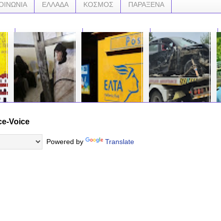
ΟΙΝΩΝΙΑ
ΕΛΛΑΔΑ
ΚΟΣΜΟΣ
ΠΑΡΑΞΕΝΑ
ce-Voice
ΣΟΚ.! ! Γυναίκες -
ΠΑΝΙΚΟΣ στη Πάτρα:
Σοβαρό τροχαίο με
Σαν
μέλη των
Ληστεία στα ΕΛΤΑ της
αυτοκίνητο που έπεσε
ζωή 
τζιχαντιστών
Έλληνος Στρατιώτου !
στην είσοδο
Ανθ
Powered by
Translate
"διευθύνουν" πορνεία
ξενοδοχείου – Με C-
Βασ
μ
με αιχμάλωτες που
130 μεταφέρθηκαν
Μαρ
…
βιάζονται!
στο Θριάσιο οι δύο
τηρ
τραυματίες....
διαρ
…
…
…