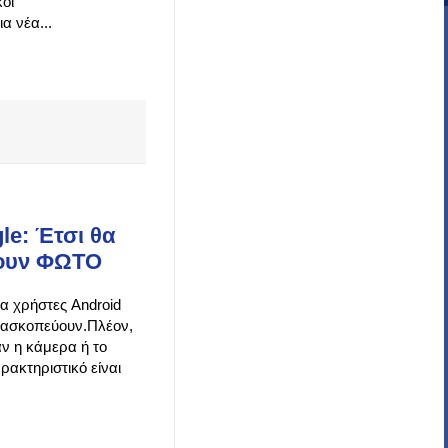
κοί
α νέα...
le: Έτσι θα
ύουν ΦΩΤΟ
ια χρήστες Android
ατασκοπεύουν.Πλέον,
άν η κάμερα ή το
ρακτηριστικό είναι