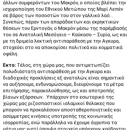
άλλων συμφερόντων του Μακρόν, ο οποίος βλέπει την
ισχυροποίηση του Εθνικού Μετώπου της Μαρί Λεπέν
σε βάρος των ποσοστών του στον γαλλικό λαό…
Συνεπώς, πέραν των απαράδεκτων και εκρηκτικών
θέσεων του Ερντογάν, ο Μακρόν μέσω της παρέμβασής
του σε Ανατολική Μεσόγειο – Καύκασο – Συρία, ως και
με τη δριμεία λεκτική αντιπαράθεση με την Αγκυρα,
στοχεύει στο να αποκομίσει πολιτικά και κομματικά
οφέλη.
Εκτο:
Τέλος, στη χώρα μας, που αντιμετωπίζει
πολυδιάστατη αντιπαράθεση με την Αγκυρα και
διαδοχικές προκλήσεις εξ ανατολών, είναι σημαντικό
να αυξήσουμε, ενδυναμώσουμε, διευρύνουμε τα μέτρα
επιτήρησης, παρακολούθησης, ως και αποτροπής
βίαιων εξάρσεων… Υπάρχουν στο εσωτερικό της
χώρας μας ριζοσπαστικοί ισλαμικοί θύλακες που
μπορούν να προκαλέσουν αποσταθεροποιητικές και
ασύμμετρες κινήσεις υποτροπής της κοινωνικής
ισορροπίας, ενώ παράλληλα να έχουμε άγρυπνα τα
μάτια μας γιατί ύπουλα στοιχεία υπάρχουν, κρύβονται