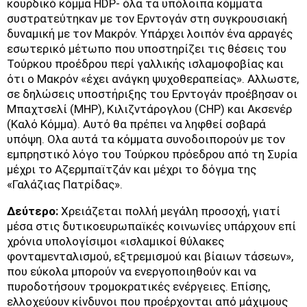
κουρδικό κόμμα HDP- όλα τα υπόλοιπα κόμματα
συστρατεύτηκαν με τον Ερντογάν στη συγκρουσιακή
δυναμική με τον Μακρόν. Υπάρχει λοιπόν ένα αρραγές
εσωτερικό μέτωπο που υποστηρίζει τις θέσεις του
Τούρκου προέδρου περί γαλλικής ισλαμοφοβίας και
ότι ο Μακρόν «έχει ανάγκη ψυχοθεραπείας». Αλλωστε,
σε δηλώσεις υποστήριξης του Ερντογάν προέβησαν οι
Μπαχτσελί (MHP), Κιλιζντάρογλου (CHP) και Ακσενέρ
(Καλό Κόμμα). Αυτό θα πρέπει να ληφθεί σοβαρά
υπόψη. Ολα αυτά τα κόμματα συνοδοιπορούν με τον
εμπρηστικό λόγο του Τούρκου πρόεδρου από τη Συρία
μέχρι το Αζερμπαϊτζάν και μέχρι το δόγμα της
«Γαλάζιας Πατρίδας».
Δεύτερο:
Χρειάζεται πολλή μεγάλη προσοχή, γιατί
μέσα στις δυτικοευρωπαϊκές κοινωνίες υπάρχουν επί
χρόνια υπολογίσιμοι «ισλαμικοί θύλακες
φονταμενταλισμού, εξτρεμισμού και βίαιων τάσεων»,
που εύκολα μπορούν να ενεργοποιηθούν και να
πυροδοτήσουν τρομοκρατικές ενέργειες. Επίσης,
ελλοχεύουν κίνδυνοι που προέρχονται από μάχιμους