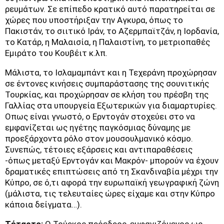
ρευμάτων. Σε επίπεδο κρατικό αυτό παρατηρείται σε
χώρες που υποστήριξαν την Αγκυρα, όπως το
Πακιστάν, το σιιτικό Ιράν, το Αζερμπαϊτζάν, η Ιορδανία,
το Κατάρ, η Μαλαισία, η Παλαιστίνη, το μετριοπαθές
Εμιράτο του Κουβέιτ κ.λπ.
Μάλιστα, το Ισλαμαμπάντ και η Τεχεράνη προχώρησαν
σε έντονες κινήσεις συμπαράστασης της σουνιτικής
Τουρκίας, και προχώρησαν σε κλήση του πρέσβη της
Γαλλίας στα υπουργεία Εξωτερικών για διαμαρτυρίες.
Οπως είναι γνωστό, ο Ερντογάν στοχεύει στο να
εμφανίζεται ως ηγέτης παγκόσμιας δύναμης με
προεξάρχοντα ρόλο στον μουσουλμανικό κόσμο.
Συνεπώς, τέτοιες εξάρσεις και αντιπαραθέσεις
-όπως μεταξύ Ερντογάν και Μακρόν- μπορούν να έχουν
δραματικές επιπτώσεις από τη Σκανδιναβία μέχρι την
Κύπρο, σε ό,τι αφορά την ευρωπαϊκή γεωγραφική ζώνη
(μάλιστα, τις τελευταίες ώρες είχαμε και στην Κύπρο
κάποια δείγματα…).
Τέταρτο:
Ο Τούρκος πρόεδρος, εμφανιζόμενος ως