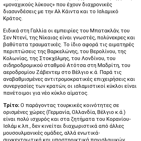
«μοναχικούς λύκους» που έχουν διαχρονικές
διασυνδέσεις με την Αλ Κάιντα και το Ισλαμικό
Κράτος.
Ειδικά στη Γαλλία οι εμπειρίες του Μπατακλάν, του
Σεν Ντενί, της Νίκαιας είναι γνωστές, πολύνεκρες και
βαθύτατα τραυματικές. Το ίδιο αφορά τις αιματηρές
περιπτώσεις της Βαρκελώνης, του Βερολίνου, της
Κολωνίας, της Στοκχόλμης, του Λονδίνου, του
σιδηροδρομικού σταθμού Ατότσα στη Μαδρίτη, του
αεροδρομίου Ζάβεντεμ στο Βέλγιο κ.ά. Παρά τις
αναβαθμισμένες αντιτρομοκρατικές επιχειρήσεις και
συνεργασίες των κρατών, οι ισλαμιστικοί κύκλοι είναι
πανέτοιμοι για νέο κύκλο αίματος.
Τρίτο:
Ο παράγοντας τουρκικές κοινότητες σε
ορισμένες χώρες (Γερμανία, Ολλανδία, Βέλγιο κ.ά.)
είναι πολύ ισχυρός και στα ζητήματα του Κορανίου-
Ισλάμ κ.λπ., δεν κινείται διαχωριστικά από άλλες
μουσουλμανικές ομάδες, αλλά ενωτικά-
συγκεντρωτικά και υποστηρικτικά πανισλαμικών