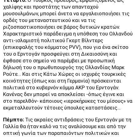
χαλίφης και προστάτης των απανταχού
μουσουλμάνων, μπορεί άνετα να εργαλειοποιήσει τις
ορδές του μεταναστευτικού και να τις
ριζοσπαστικοποιήσει σε βάρος δυτικών κρατών.
Χαρακτηριστικό παράδειγμα η υπόθεση του Ολλανδού
αντι-ισλαμιστή πολιτικού Γκερτ Βίλντερς
(επικεφαλής του κόμματος PVV), που για ένα σκίτσο
του ο Ερντογάν προσφεύγει στη Δικαιοσύνη και
έφθασε στο σημείο να παρέμβει με προσωπική
δήλωσή του ο πρωθυπουργός της Ολλανδίας Μαρκ
Ρούτε… Και στις Κάτω Χώρες οι ισχυρές τουρκικές
κοινότητες (όπως και στη Γερμανία) πρόσκεινται
πολιτικά στο κυβερνόν κόμμα AKP του Ερντογάν.
Κανένας δεν μπορεί να αποκλείσει -όπως έγινε και
στο παρελθόν- κάποιους «ιεροκήρυκες του μίσους» να
εκμεταλλευτούν τέτοιες ύπουλες καταστάσεις…
Πέμπτο:
Τις ακραίες αντιδράσεις του Ερντογάν με τη
Γαλλία θα ήταν καλό να τις αναλύσουμε και από την
οπτική γωνία των παραπαιόντων πολιτικών και