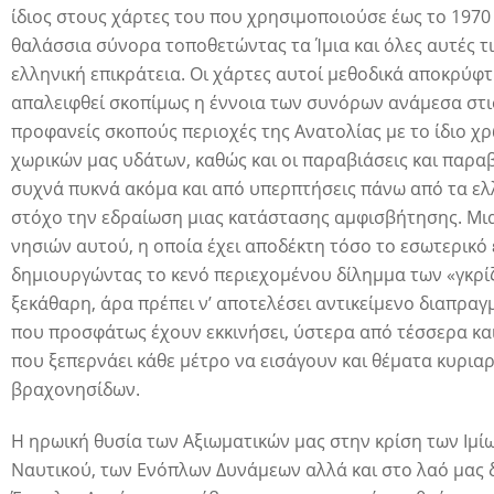
ίδιος στους χάρτες του που χρησιμοποιούσε έως το 197
θαλάσσια σύνορα τοποθετώντας τα Ίμια και όλες αυτές 
ελληνική επικράτεια. Οι χάρτες αυτοί μεθοδικά αποκρύφτ
απαλειφθεί σκοπίμως η έννοια των συνόρων ανάμεσα στι
προφανείς σκοπούς περιοχές της Ανατολίας με το ίδιο χρ
χωρικών μας υδάτων, καθώς και οι παραβιάσεις και παρα
συχνά πυκνά ακόμα και από υπερπτήσεις πάνω από τα ε
στόχο την εδραίωση μιας κατάστασης αμφισβήτησης. Μια
νησιών αυτού, η οποία έχει αποδέκτη τόσο το εσωτερικό ε
δημιουργώντας το κενό περιεχομένου δίλημμα των «γκρίζ
ξεκάθαρη, άρα πρέπει ν’ αποτελέσει αντικείμενο διαπραγμ
που προσφάτως έχουν εκκινήσει, ύστερα από τέσσερα και
που ξεπερνάει κάθε μέτρο να εισάγουν και θέματα κυρια
βραχονησίδων.
Η ηρωική θυσία των Αξιωματικών μας στην κρίση των Ιμίω
Ναυτικού, των Ενόπλων Δυνάμεων αλλά και στο λαό μας δε