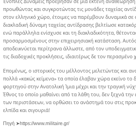
Ένοπλες Δυνάμεις προέβησαν σε μια εκτενή αναθεώρηση 
προωθώντας και συγκροτώντας τις μονάδες ταχείας αντίδ
στον ελληνικό χώρο, έτοιμες να παρέμβουν δυναμικά σε 
διακλαδική δύναμη ταχείας αντίδρασης βελτίωσε κατακό
ενώ παράλληλα ενίσχυσε και τη διακλαδικότητα, θέτοντας
προσαρμοσμένους στην επιχειρησιακή κατάσταση. Αυτός
αποδεικνύεται περίτρανα άλλωστε, από τον υποδειγματικ
τις διαδοχικές προκλήσεις, ιδιαιτέρως δε τον περασμένο
Επομένως, ο ιστορικός του μέλλοντος μελετώντας και ανα
πολλά «κακώς κείμενα» τα οποία έλαβαν χώρα εκείνο το
φορτηγού στην Ανατολική Ίμια μέχρι και την τραγική νύχτ
Έθνος το οποίο μαθαίνει από τα λάθη του, δεν ξεχνά την 
των περιστάσεων, να ορθώσει το ανάστημά του στις προκλ
ελπίδα και σιγουριά!
Πηγή ➤https://www.militaire.gr/