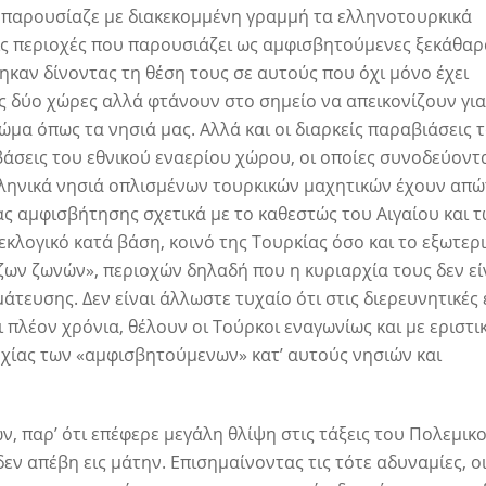
0 παρουσίαζε με διακεκομμένη γραμμή τα ελληνοτουρκικά
τις περιοχές που παρουσιάζει ως αμφισβητούμενες ξεκάθαρ
ηκαν δίνοντας τη θέση τους σε αυτούς που όχι μόνο έχει
ς δύο χώρες αλλά φτάνουν στο σημείο να απεικονίζουν για
ώμα όπως τα νησιά μας. Αλλά και οι διαρκείς παραβιάσεις 
βάσεις του εθνικού εναερίου χώρου, οι οποίες συνοδεύοντ
λληνικά νησιά οπλισμένων τουρκικών μαχητικών έχουν απ
ς αμφισβήτησης σχετικά με το καθεστώς του Αιγαίου και 
κλογικό κατά βάση, κοινό της Τουρκίας όσο και το εξωτερι
ων ζωνών», περιοχών δηλαδή που η κυριαρχία τους δεν εί
άτευσης. Δεν είναι άλλωστε τυχαίο ότι στις διερευνητικές
 πλέον χρόνια, θέλουν οι Τούρκοι εναγωνίως και με εριστι
ρχίας των «αμφισβητούμενων» κατ’ αυτούς νησιών και
ν, παρ’ ότι επέφερε μεγάλη θλίψη στις τάξεις του Πολεμικ
ν απέβη εις μάτην. Επισημαίνοντας τις τότε αδυναμίες, ο