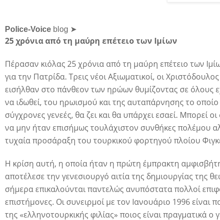
Police-Voice
blog ➤
25 χρόνια από τη μαύρη επέτειο των Ιμίων
Πέρασαν κιόλας 25 χρόνια από τη μαύρη επέτειο των Ιμί
για την Πατρίδα. Τρεις νέοι Αξιωματικοί, οι Χριστόδουλ
εισήλθαν στο πάνθεον των ηρώων θυμίζοντας σε όλους εχ
να ιδωθεί, του ηρωισμού και της αυταπάρνησης το οποίο 
σύγχρονες γενεές, θα ζει και θα υπάρχει εσαεί. Μπορεί ο
να μην ήταν επισήμως τουλάχιστον συνθήκες πολέμου αλ
τυχαία προσάραξη του τουρκικού φορτηγού πλοίου Φιγκέ
Η κρίση αυτή, η οποία ήταν η πρώτη έμπρακτη αμφισβήτη
αποτέλεσε την γενεσιουργό αιτία της δημιουργίας της θε
σήμερα επικαλούνται παντελώς ανυπόστατα πολλοί επιφανε
επιστήμονες. Οι συνειρμοί με τον Ιανουάριο 1996 είναι 
της «ελληνοτουρκικής φιλίας» ποιος είναι πραγματικά ο 