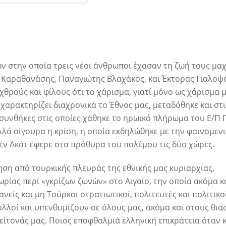
ων στην οποία τρεις νέοι άνθρωποι έχασαν τη ζωή τους μα
ος Καραθανάσης, Παναγιώτης Βλαχάκος, και Έκτορας Γιαλοψ
θρούς και φίλους ότι το χάρισμα, γιατί μόνο ως χάρισμα 
χαρακτηρίζει διαχρονικά το Έθνος μας, μεταδόθηκε και στι
ι συνθήκες στις οποίες χάθηκε το ηρωικό πλήρωμα του Ε/Π 
λά σίγουρα η κρίση, η οποία εκδηλώθηκε με την φαινομεν
ν Ακάτ έφερε στα πρόθυρα του πολέμου τις δύο χώρες.
ση από τουρκικής πλευράς της εθνικής μας κυριαρχίας,
ωρίας περί «γκρίζων ζωνών» στο Αιγαίο, την οποία ακόμα κ
ίς και μη Τούρκοι στρατιωτικοί, πολιτευτές και πολιτικο
πολλοί και υπενθυμίζουν σε όλους μας, ακόμα και στους θι
γείτονάς μας. Ποιος εποφθαλμιά ελληνική επικράτεια όταν κ