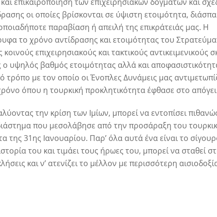
και επικαιροποίηση των επιχειρησιακών δογμάτων και σχε
ρασης οι οποίες βρίσκονται σε ύψιστη ετοιμότητα, διάσπ
οποιαδήποτε παραβίαση ή απειλή της επικράτειάς μας. Η
ρυφα το χρόνο αντίδρασης και ετοιμότητας του Στρατεύμα
 κοινούς επιχειρησιακούς και τακτικούς αντικειμενικούς 
 ο υψηλός βαθμός ετοιμότητας αλλά και αποφασιστικότητ
ό τρόπο με τον οποίο οι Ένοπλες Δυνάμεις μας αντιμετωπ
 χρόνο όπου η τουρκική προκλητικότητα έφθασε στο απόγει
λύοντας την κρίση των Ιμίων, μπορεί να εντοπίσει πιθανώ
 διάστημα που μεσολάβησε από την προσάραξη του τουρκι
α της 31ης Ιανουαρίου. Παρ’ όλα αυτά ένα είναι το σίγουρ
ιστορία του και τιμάει τους ήρωες του, μπορεί να σταθεί σ
ήσεις και ν’ ατενίζει το μέλλον με περισσότερη αισιοδοξί