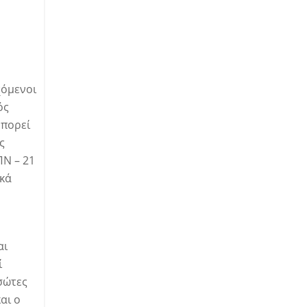
χόμενοι
ός
μπορεί
ς
ΠΝ – 21
ικά
αι
ί
ασώτες
αι ο