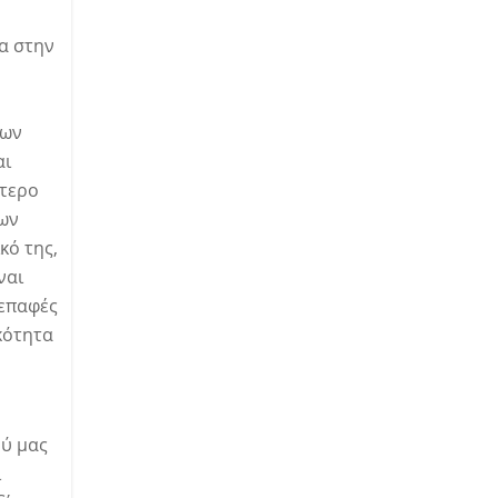
α στην
των
αι
ώτερο
των
κό της,
ναι
 επαφές
κότητα
ού μας
ι