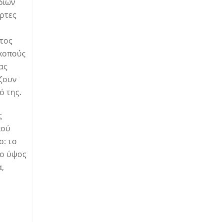
δίων
αρτες
τος
σκοπούς
ας
ίζουν
ό της.
ς
κού
ο: το
το ύψος
α,