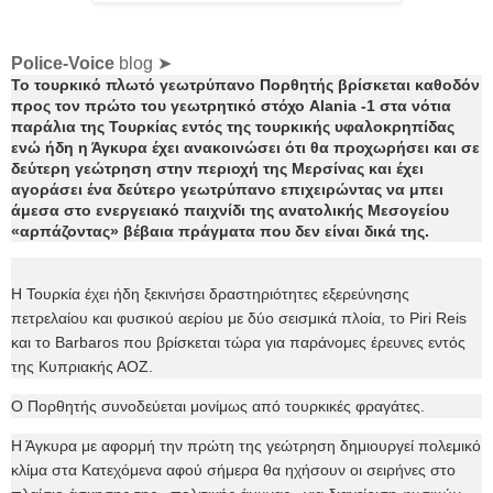
Police-Voice
blog ➤
Το τουρκικό πλωτό γεωτρύπανο Πορθητής βρίσκεται καθοδόν
προς τον πρώτο του γεωτρητικό στόχο Alania -1 στα νότια
παράλια της Τουρκίας εντός της τουρκικής υφαλοκρηπίδας
ενώ ήδη η Άγκυρα έχει ανακοινώσει ότι θα προχωρήσει και σε
δεύτερη γεώτρηση στην περιοχή της Μερσίνας και έχει
αγοράσει ένα δεύτερο γεωτρύπανο επιχειρώντας να μπει
άμεσα στο ενεργειακό παιχνίδι της ανατολικής Μεσογείου
«αρπάζοντας» βέβαια πράγματα που δεν είναι δικά της.
Η Τουρκία έχει ήδη ξεκινήσει δραστηριότητες εξερεύνησης
πετρελαίου και φυσικού αερίου με δύο σεισμικά πλοία, το Piri Reis
και το Barbaros που βρίσκεται τώρα για παράνομες έρευνες εντός
της Κυπριακής ΑΟΖ.
Ο Πορθητής συνοδεύεται μονίμως από τουρκικές φραγάτες.
Η Άγκυρα με αφορμή την πρώτη της γεώτρηση δημιουργεί πολεμικό
κλίμα στα Κατεχόμενα αφού σήμερα θα ηχήσουν οι σειρήνες στο