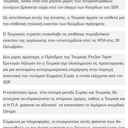
Τουρκίας, ειδικά όταν ένα μεγάλο μέρος των τουρκοσυριακών
συνόρων βρίσκεται τώρα υπό τον έλεγχο των Κούρδων του SDF.
Ως αποτέλεσμα αυτής της έντασης, η Τουρκία άρχισε να υιοθετεί μια
πιο επιθετική πολιτική εναντίον των Κούρδων πρόσφατα.
Ο Τουρκικός στρατός επανέλαβε τις επιθέσεις πυροβολικού
εναντίον της οργάνωσης που υποστηρίζεται από τις ΗΠΑ στις 28
Οκτωβρίου.
Δύο μέρες αργότερα, ο Πρόεδρος της Τουρκίας Ρετζέπ Ταγίπ
Ερντογάν δήλωσε ότι η Τουρκία είχε ολοκληρώσει τις προετοιμασίες
για μια εκτεταμένη αντιτρομοκρατική επιχείρηση στην περιοχή
ανατολικά του ποταμού Ευφράτη Συρία, η οποία ελέγχεται από τον
SDF.
Η κατάσταση όμως στα σύνορα μεταξύ Συρίας και Τουρκίας θα
συνεχίσει να κλιμακώνεται τις επόμενες ημέρες, καθώς η Τουρκία και
οι Η.Π.Α. φαίνεται να αδυνατεί να κατανοήσει το λεγόμενο κουρδικό
ζήτημα.
Σύμφωνα με πληροφορίες, οι συγκρούσεις αυτές φαίνεται πως θα
επεκταθούν με πιο άμεση εμπλοκή των Τούρκων, προκαλώντας ένα