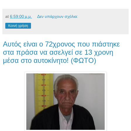
at
6:59:00 μ.μ.
Δεν υπάρχουν σχόλια:
Κοινή χρήση
Αυτός είναι ο 72χρονος που πιάστηκε
στα πράσα να ασελγεί σε 13 χρονη
μέσα στο αυτοκίνητο! (ΦΩΤΟ)