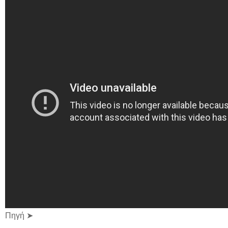
Πηγή ➤