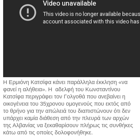
Η Ερμιόνη Κατσίφα κάνει παράλληλα έκκληση «να
φανεί η αλήθεια». Η αδελφή του Κωνσταντίνου
Κατσίφα περιγράφει τον Γολγοθά που ανεβαίνει η
οικογένεια του 35χρονου ομογενούς που εκτός από
το θρήνο για την απώλειά του διαπιστώνουν ότι δεν
υπάρχει καμία διάθεση από την πλευρά των αρχών
της Αλβανίας να ξεκαθαρίσουν πλήρως τις συνθήκες
κάτω από τις οποίες δολοφονήθηκε.