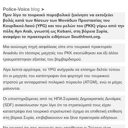
Police-Voice
blog ➤
Πριν λίγο το τουρκικό πυροβολικό ξεκίνησε να εκτοξεύει
βολές κατά των θέσεων των Μονάδων Προστασίας του
Κουρδικού Λαού (YPG) και του μελών του (PKK) γύρω από την
πόλη Ayn Arab, γνωστή ως Kobani, στη βόρεια Συρία,
αναφέρει το πρακτορείο ειδήσεων Southfront,org.
Μια ανώνυμη πηγή ασφάλειας είπε στο τουρκικό πρακτορείο
Anadolu ότι τέσσερις μαχητές του ΡΚΚ σκοτώθηκαν και έξι άλλοι
τραυματίστηκαν εξαιτίας του βομβαρδισμού.
Λίγα λεπτά αργότερα, το YPG ανήγγειλε σε επίσημο δελτίο τύπου
ότι οι μαχητές του κατέστρεψαν ένα φορτηγό του τουρκικού
στρατού με αντιαρματικό πολεμικό πύραυλο (ATGM), ενώ οι μάχες
μαίνονται.
Οι υποστηριζόμενες από τις ΗΠΑ Συριακές Δημοκρατικές Δυνάμεις
(SDF) ανακοίνωσαν πριν λίγο ότι τα στρατεύματά τους είχαν
καταστρέψει ένα τουρκικό στρατιωτικό όχημα σε επιθετική επίθεση
στη βόρεια Συρία, επιβεβαιώνουν και ξένα πρακτορεία ειδήσεων.
Να τονιστεί ότι στις περιοχές που επιτίθενται οι Τούρκοι είναι