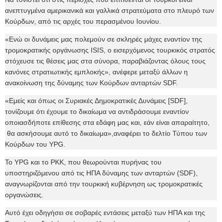
ανεπτυγμένα αμερικανικά και γαλλικά στρατεύματα στο πλευρό των
Κούρδων, από τις αρχές του περασμένου Ιουνίου.
«Ενώ οι δυνάμεις μας πολεμούν σε σκληρές μάχες εναντίον της
τρομοκρατικής οργάνωσης ISIS, ο εισερχόμενος τουρκικός στρατός
στόχευσε τις θέσεις μας στα σύνορα, παραβιάζοντας όλους τους
κανόνες στρατιωτικής εμπλοκής», ανέφερε μεταξύ άλλων η
ανακοίνωση της δύναμης των Κούρδων ανταρτών SDF.
«Εμείς και όπως οι Συριακές Δημοκρατικές Δυνάμεις [SDF],
τονίζουμε ότι έχουμε το δικαίωμα να αντιδράσουμε εναντίον
οποιασδήποτε επίθεσης στα εδάφη μας και, εάν είναι απαραίτητο,
θα ασκήσουμε αυτό το δικαίωμα»,αναφέρει το δελτίο Τύπου των
Κούρδων του YPG.
Το YPG και το PKK, που θεωρούνται πυρήνας του
υποστηριζόμενου από τις ΗΠΑ δύναμης των ανταρτών (SDF),
αναγνωρίζονται από την τουρκική κυβέρνηση ως τρομοκρατικές
οργανώσεις.
Αυτό έχει οδηγήσει σε σοβαρές εντάσεις μεταξύ των ΗΠΑ και της