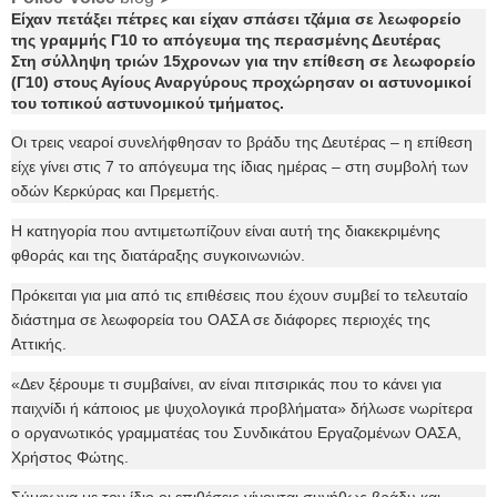
Είχαν πετάξει πέτρες και είχαν σπάσει τζάμια σε λεωφορείο
της γραμμής Γ10 το απόγευμα της περασμένης Δευτέρας
Στη σύλληψη τριών 15χρονων για την επίθεση σε λεωφορείο
(Γ10) στους Αγίους Αναργύρους προχώρησαν οι αστυνομικοί
του τοπικού αστυνομικού τμήματος.
Οι τρεις νεαροί συνελήφθησαν το βράδυ της Δευτέρας – η επίθεση
είχε γίνει στις 7 το απόγευμα της ίδιας ημέρας – στη συμβολή των
οδών Κερκύρας και Πρεμετής.
Η κατηγορία που αντιμετωπίζουν είναι αυτή της διακεκριμένης
φθοράς και της διατάραξης συγκοινωνιών.
Πρόκειται για μια από τις επιθέσεις που έχουν συμβεί το τελευταίο
διάστημα σε λεωφορεία του ΟΑΣΑ σε διάφορες περιοχές της
Αττικής.
«Δεν ξέρουμε τι συμβαίνει, αν είναι πιτσιρικάς που το κάνει για
παιχνίδι ή κάποιος με ψυχολογικά προβλήματα» δήλωσε νωρίτερα
ο οργανωτικός γραμματέας του Συνδικάτου Εργαζομένων ΟΑΣΑ,
Χρήστος Φώτης.
Σύμφωνα με τον ίδιο οι επιθέσεις γίνονται συνήθως βράδυ και