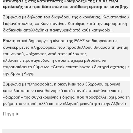
απαντήσεις στις κατάπτυστες «διαρροές» της ΕΛ.ΑΣ περί
εμπλοκής του προ δέκα ετών σε υπόθεση εμπορίας κάναβης.
Σύμφωνα με δήλωση του δικηγόρου της οικογένειας, Κωνσταντίνου
Γιοβανόπουλου, «ο Κωνσταντίνος Κατσίφας κατά την ακροαματική
διαδικασία απαλλάχθηκε πανηγυρικά από κάθε κατηγορία».
Ερωτηματικά δημιουργεί η κίνηση της ΕΛΑΣ να διαρρεύσει τις
συγκεκριμένες πληροφορίες, που προσβάλλουν βάναυσα τη μνήμη
του νεκρού, «ρίχνοντας νερό στον μύλο» της
αλβανικής προπαγάνδας, η οποία επιχειρεί μεθοδικά να
παρουσιάσει το θύμα ως «Greek extremist»που διατηρεί σχέσεις με
την Χρυσή Αυγή.
Σύμφωνα με πληροφορίες, η οικογένεια του 35χρονου ομογενή
επιφυλάσσεται να κινηθεί νομικά κατά παντός υπευθύνου για τη
«διαρροή» της συγκεκριμένης είδησης, που προσβάλλει όχι μόνο τη
μνήμη του νεκρού, αλλά και την ελληνική μειονότητα στην Αλβανία.
Πηγή ➤