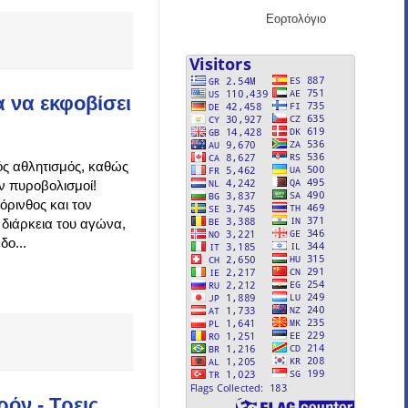
Εορτολόγιο
 να εκφοβίσει
κός αθλητισμός, καθώς
ν πυροβολισμοί!
όρινθος και τον
 διάρκεια του αγώνα,
ο...
όν - Τρεις