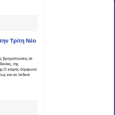
την Τρίτη Νέο
κές βροχοπτώσεις σε
δονίας, της
της.Ο καιρός σύμφωνα
έως και σε πεδινά