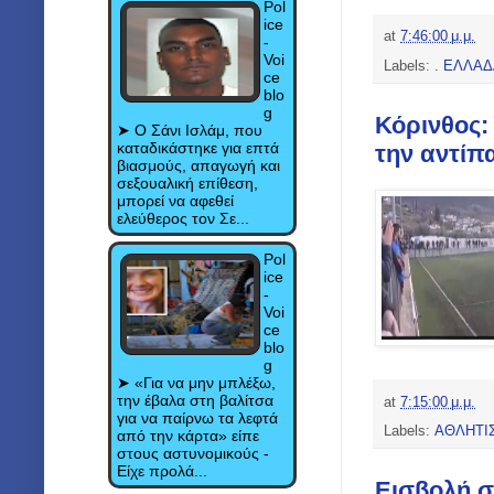
Pol
ice
at
7:46:00 μ.μ.
-
Voi
Labels:
. ΕΛΛΑ
ce
blo
g
Κόρινθος:
➤ Ο Σάνι Ισλάμ, που
καταδικάστηκε για επτά
την αντίπ
βιασμούς, απαγωγή και
σεξουαλική επίθεση,
μπορεί να αφεθεί
ελεύθερος τον Σε...
Pol
ice
-
Voi
ce
blo
g
➤ «Για να μην μπλέξω,
την έβαλα στη βαλίτσα
at
7:15:00 μ.μ.
για να παίρνω τα λεφτά
Labels:
ΑΘΛΗΤΙ
από την κάρτα» είπε
στους αστυνομικούς -
Είχε προλά...
Εισβολή σ