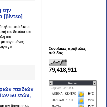
ή την
 [βίντεο]
ό τηλεοπτικό δίκτυο
πή του δικτύου και
ολή του
 με οργισμένες
λόγο για
Συνολικές προβολές
σελίδας
79,418,911
τριών παιδιών
ίων 50 ετών,
η με τον θάνατο των