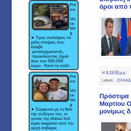
Pol
όροι από 
ice
-
Voi
ce
blo
g
➤ Τρεις συλλήψεις σε
μέλη σπείρας που
έκλεβε
μετασχηματιστές,
προκαλώντας ζημιά
άνω των 550.000
ευρώ - Κατά τη σύλλ...
at
6:19:00 μ.μ.
Pol
Labels:
. ΕΛΛΑ
ice
-
Voi
Πρόστιμα 
ce
blo
Μαρτίου Ο
g
➤ Σύμφωνα με τη θεία
μονίμως δ
της συζύγου του, οι
γονείς της Αλέινα Χολ
είχαν εκφράσει από την
αρχή σοβαρές