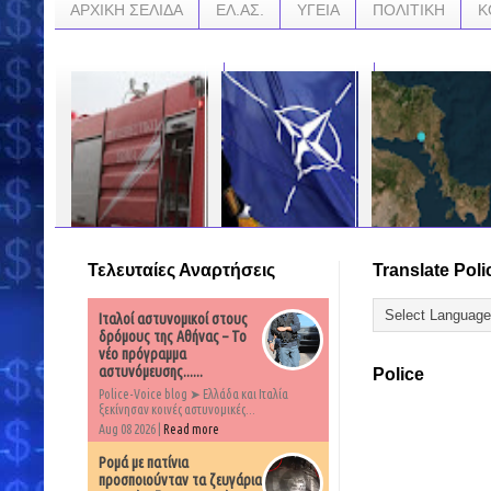
ΑΡΧΙΚΗ ΣΕΛΙΔΑ
ΕΛ.ΑΣ.
ΥΓΕΙΑ
ΠΟΛΙΤΙΚΗ
Κ
Τελευταίες Αναρτήσεις
Translate Poli
Χύθηκαν 700 λίτρα
ΣΤΗ ΦΟΡΑ Ο
Σεισμός 4,5 Ρίχτερ
επικίνδυνου χημικού
ΔΙΑΛΟΓΟΣ
αισθητός στην Αθήνα:
σε αποθήκη στον
ΣΤΟΛΤΕΝΜΠΕΡΓΚ –
Επίκεντρο το
Ιταλοί αστυνομικοί στους
Ασπρόπυργο! Δεν
ΠΑΝΑΓΙΩΤΟΠΟΥΛΟΥ:
Αλιβέρι....Η σεισμική
είχε άδεια για
“ΚΙ ΕΓΩ ΤΙ ΝΑ
δόνηση είχε
δρόμους της Αθήνας – Το
επικίνδυνα υλικά η
ΚΑΝΩ;” – ΟΡΓΗ ΓΙΑ
διάρκεια,....
νέο πρόγραμμα
εταιρεία
ΤΟ ΝΟΡΒΗΓΟ Γ.Γ
αστυνόμευσης......
Police
ΝΑΤΟ
…
Police-Voice blog ➤ Ελλάδα και Ιταλία
…
ξεκίνησαν κοινές αστυνομικές...
…
Aug 08 2026 |
Read more
Ρομά με πατίνια
προσποιούνταν τα ζευγάρια