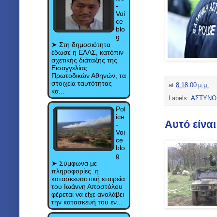
-
Voi
ce
blo
g
➤ Στη δημοσιότητα
έδωσε η ΕΛΑΣ, κατόπιν
σχετικής διάταξης της
Εισαγγελίας
Πρωτοδικών Αθηνών, τα
στοιχεία ταυτότητας
at
8:18:00 μ.μ.
κα...
Labels:
ΑΣΤΥΝΟ
Pol
ice
Αυτό είνα
-
Voi
ce
blo
g
➤ Σύμφωνα με
πληροφορίες η
κατασκευαστική εταιρεία
του Ιωάννη Αποστόλου
φέρεται να είχε αναλάβει
την κατασκευή του εν...