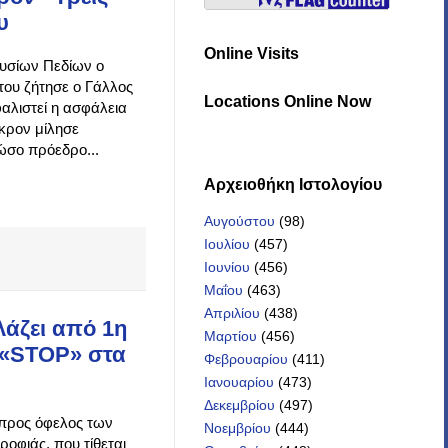
υ
Online Visits
λυσίων Πεδίων ο
του ζήτησε ο Γάλλος
Locations Online Now
αλιστεί η ασφάλεια
κρον μίλησε
ώσο πρόεδρο...
Αρχειοθήκη Iστολογίου
Αυγούστου
(98)
Ιουλίου
(457)
Ιουνίου
(456)
Μαΐου
(463)
Απριλίου
(438)
λάζει από 1η
Μαρτίου
(456)
. «STOP» στα
Φεβρουαρίου
(411)
Ιανουαρίου
(473)
Δεκεμβρίου
(497)
 προς όφελος των
Νοεμβρίου
(444)
οφιάς, που τίθεται