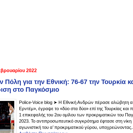
εβρουαρίου 2022
ν Πόλη για την Εθνική: 76-67 την Τουρκία κ
ιση στο Παγκόσμιο
Police-Voice blog ➤ Η Εθνική Ανδρών πέρασε αλώβητη α
Ερντέμ», έγραψε το «δύο στα δύο» επί της Τουρκίας και 
1 επικεφαλής του 2ου ομίλου των προκριματικών του Πα
2023. Το αντιπροσωπευτικό συγκρότημα έφτασε στη νίκη μ
αγωνιστική του α’ προκριματικού γύρου, υποχρεώνοντας..