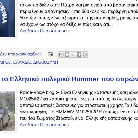
τριών παιδιών στην Πάτρα και μια σειρά από βασανιστι
περιμένουν απαντήσεις.Η πιο δύσκολη και περίεργη υπό
50 ετών, όπως λένε αξιωματικοί της αστυνομίας, με τις στ
να έχουν ως στόχο να δείξουν πώς και γιατί...
Διαβάστε Περισσότερα »
Δεν υπάρχουν σχόλια:
ΜΙΚΑ . ΕΛΛΑΔΑ.
,
ΔΙΚΑΙΟΣΥΝΗ
ι το Ελληνικό πολεμικό Hummer που σαρών
Police-Voice blog ➤ Είναι Ελληνικής κατασκευής και μάλι
Μ1025Α2 έχει χαρακτηριστεί, ως μία από τις πιο λειτουργι
αποτελεσματικές διασκευές για στρατιωτική χρήση.Το είδα
φωτογραφίες. Το HMMWV Μ1025Α2GR (όπως είναι η επί
του 4ου Σώματος Στρατού, είναι Ελληνικής κατασκευής και
Διαβάστε Περισσότερα »