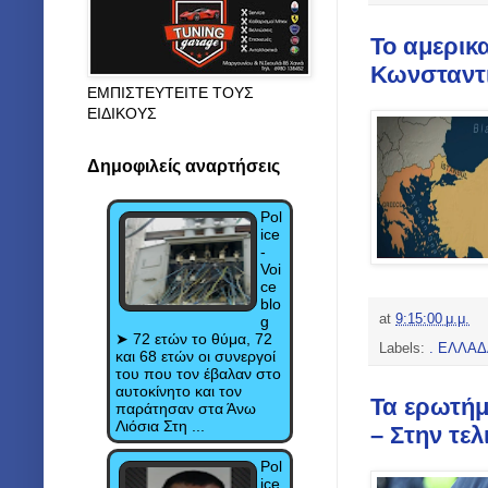
Το αμερικα
Κωνσταντι
ΕΜΠΙΣΤΕΥΤΕΙΤΕ ΤΟΥΣ
ΕΙΔΙΚΟΥΣ
Δημοφιλείς αναρτήσεις
Pol
ice
-
Voi
ce
blo
at
9:15:00 μ.μ.
g
➤ 72 ετών το θύμα, 72
Labels:
. ΕΛΛΑ
και 68 ετών οι συνεργοί
του που τον έβαλαν στο
αυτοκίνητο και τον
Τα ερωτήμ
παράτησαν στα Άνω
Λιόσια Στη ...
– Στην τε
Pol
ice