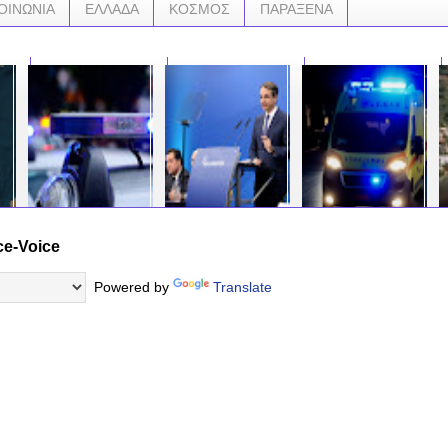
ΟΙΝΩΝΙΑ
ΕΛΛΑΔΑ
ΚΟΣΜΟΣ
ΠΑΡΑΞΕΝΑ
ce-Voice
ΘΡΙΛΕΡ ΣΤΗΝ
ΦΩΝΗ ΛΑΟΥ ΟΡΓΗ
Θρήνος...Νε κρό
ΣΚΟ
ΠΑΤΡΑ! Με άσπρο
ΘΕΟΥ ! ΕΠΙΤΕΛΟΥΣ
κοριτσάκι μετά από
σεφ
ΒΑΝ επιχείρησαν να
Μητσοτάκης για
αιφνίδια αδιαθεσία -
να 
Powered by
Translate
αρπάξουν 15χρονη
Σκοπιανό: Η λύση να
«Έσβησε» στην
αυτ
κωφή! Κι άλλες
αναζητηθεί σε άλλη
αγκαλιά της μητέρας
ο δ
καταγγελίες
συγκυρία, δεν θα
του,,,,
της
γίνουμε συνένοχοι
δολ
στον τραυματισμό του
…
…
έθνους
…
…