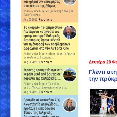
και «ρήμαζαν» επιχειρήσεις
στο κέντρο της Αθήνας
Police-Voice blog ➤ Ομάδα Ρομά είχε βρει
ένα νέο κόλπο...
Aug 08 2026 |
Read more
Το «καρφί»: Το αμερικανικό
Πεντάγωνο κατηγορεί τον
πρώην υπουργό Πολεμικής
Αεροπορίας Φρανκ Κένταλ
για τη διαρροή των προβλημάτων
ασφαλείας στο νέο Air Force One
Police-Voice blog ➤ «Το υπουργείο Άμυνας
ανακάλεσε το δικαίωμα...
Δευτέρα 28 Φ
Aug 08 2026 |
Read more
8χρονος τραυματίστηκε στο
Γλέντι στη
κεφάλι μετά από βουτιά σε
την πρόκρ
παραλία της Χαλκιδικής......
Police-Voice blog ➤ Το αγόρι
από τη Μεγάλη Βρετανία χτύπησε το...
Aug 08 2026 |
Read more
Προήχθη σε Αστυνόμο Α' η
Κωνσταντία Δημογλίδου...
προήχθη η εκπρόσωπος
Τύπου της Ελληνικής
Αστυνομίας αναλυτικά το