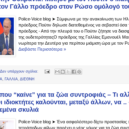
τον Γάλλο πρόεδρο στον Ρώσο ομόλογό το
Police-Voice blog ➤ Σύμφωνα με την ανακοίνωση των Η
πρόεδρος Πούτιν δηλωσε διατεθειμένος να σεβαστεί όσα 
πρόεδρος - Από την πλευρά του ο Πούτιν ζήτησε να διασφ
της ουδετερότηταςΟ πρόεδρος της Γαλλίας Εμανουέλ Μα
νωρίτερα την Δευτέρα για περίπου μιάμιση ώρα με τον Ρ
Διαβάστε Περισσότερα »
Δεν υπάρχουν σχόλια:
ΔΑ
,
ΓΑΛΛΙΑ
,
ΔΙΕΘΝΗ
που “καίνε” για τα ζώα συντροφιάς – Τι αλ
ι ιδιοκτήτες καλούνται, μεταξύ άλλων, να .
εμένα σκυλιά
Police-Voice blog ➤ Ένα ασφαλέστερο δίχτυ προστασίας
τετράποδων φίλων παρέχει ο νέος νόμος για τα ζώα συντρ