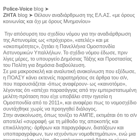
Police-Voice
blog ➤
ZHTA
blog ➤ Θέλουν αναδιάρθρωση της ΕΛ.ΑΣ. «με όρους
κοινωνίας και όχι με όρους Μνημονίου»
Την απόσυρση του σχεδίου νόμου για την αναδιάρθρωση
της Αστυνομίας ως «πρόχειρο», «ατελές» και με
«σκοπιμότητες», ζητάει η Πανελλήνια Ομοσπονδία
Αστυνομικών Υπαλλήλων. Το σχέδιο νόμου έδωσε, πριν
λίγες μέρες, το υπουργείο Δημόσιας Τάξης και Προστασίας
του Πολίτη για δημόσια διαβούλευση.
Σε μια μακροσκελή και αναλυτική ανακοίνωση που εξέδωσε,
η ΠΟΑΣΥ κάνει εκτενείς παρατηρήσεις σε άρθρα του σ/ν,
που παρουσιάζεται -όπως αναφέρουν- ως «καινοτόμο»,
λέγοντας ότι «απέχει παρασάγγας από την εμπεριστατωμένη
μελέτη-πρόταση που είχε υποβάλει στην ηγεσία η
Ομοσπονδία από το 2011», και αναφέρει πως το νομοσχέδιο
συντάχθηκε χωρίς να προηγηθεί διάλογος.
Στην ανακοίνωση, όπως τονίζει το ΑΜΠΕ, εκτιμάται ότι το σ/ν
αποτελεί «συρραφή -με τη μέθοδο της αποκοπής και
επικόλλησης- άρθρων και παραγράφων, διατάξεων και
υποπαραγράφων, των ισχυόντων νομοθετημάτων», ενώ μια