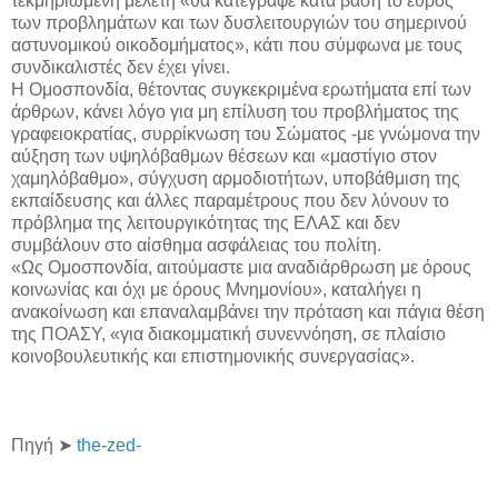
τεκμηριωμένη μελέτη «θα κατέγραφε κατά βάση το εύρος
των προβλημάτων και των δυσλειτουργιών του σημερινού
αστυνομικού οικοδομήματος», κάτι που σύμφωνα με τους
συνδικαλιστές δεν έχει γίνει.
Η Ομοσπονδία, θέτοντας συγκεκριμένα ερωτήματα επί των
άρθρων, κάνει λόγο για μη επίλυση του προβλήματος της
γραφειοκρατίας, συρρίκνωση του Σώματος -με γνώμονα την
αύξηση των υψηλόβαθμων θέσεων και «μαστίγιο στον
χαμηλόβαθμο», σύγχυση αρμοδιοτήτων, υποβάθμιση της
εκπαίδευσης και άλλες παραμέτρους που δεν λύνουν το
πρόβλημα της λειτουργικότητας της ΕΛΑΣ και δεν
συμβάλουν στο αίσθημα ασφάλειας του πολίτη.
«Ως Ομοσπονδία, αιτούμαστε μια αναδιάρθρωση με όρους
κοινωνίας και όχι με όρους Μνημονίου», καταλήγει η
ανακοίνωση και επαναλαμβάνει την πρόταση και πάγια θέση
της ΠΟΑΣΥ, «για διακομματική συνεννόηση, σε πλαίσιο
κοινοβουλευτικής και επιστημονικής συνεργασίας».
Πηγή ➤
the-zed-