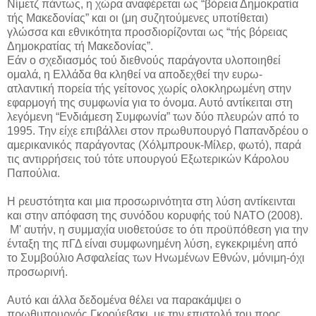
Νίμετζ πάντως, η χώρα αναφέρεται ως “βόρεια Δημοκρατία
τής Μακεδονίας” και οι (μη συζητούμενες υποτίθεται)
γλώσσα και εθνικότητα προσδιορίζονται ως “τής βόρειας
Δημοκρατίας τή Μακεδονίας”.
Εάν ο σχεδιασμός τού διεθνούς παράγοντα υλοποιηθεί
ομαλά, η Ελλάδα θα κληθεί να αποδεχθεί την ευρω-
ατλαντική πορεία τής γείτονος χωρίς ολοκληρωμένη στην
εφαρμογή της συμφωνία για το όνομα. Αυτό αντίκειται στη
λεγόμενη “Ενδιάμεση Συμφωνία” των δύο πλευρών από το
1995. Την είχε επιβάλλει στον πρωθυπουργό Παπανδρέου ο
αμερικανικός παράγοντας (Χόλμπρουκ-Μίλερ, φωτό), παρά
τις αντιρρήσεις τού τότε υπουργού Εξωτερικών Κάρολου
Παπούλια.
Η ρευστότητα και μια προσωρινότητα στη λύση αντίκεινται
και στην απόφαση της συνόδου κορυφής τού ΝΑΤΟ (2008).
Μ' αυτήν, η συμμαχία υιοθετούσε το ότι προϋπόθεση για την
ένταξη της πΓΔ είναι συμφωνημένη λύση, εγκεκριμένη από
το Συμβούλιο Ασφαλείας των Ηνωμένων Εθνών, μόνιμη-όχι
προσωρινή.
Αυτό και άλλα δεδομένα θέλει να παρακάμψει ο
πρωθυπουργός Γκρούεβσκι, με την επιστολή του προς