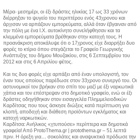
Μέρα- μεσημέρι, οι έξι δράστες ηλικίας 17 ως 33 χρόνων
διέρρηξαν το ψυγείο του περιπτέρου ενός 43χρονου και
άρχισαν να αρπάζουν εμπορεύματα, αλλά όταν έβγαιναν από
την πόλη με ένα Ι.Χ. αυτοκίνητο συνελήφθησαν και τα
κλεμμένα εμπορεύματα βρέθηκαν στην κατοχή τους. Η
προανάκριση αποκάλυψε ότι ο 17χρονος είχε διαρρήξει δυο
φορές το κτίριο όπου στεγάζεται το Γραφείο Γεωργικής
Ανάπτυξης του δήμου Μουζακίου, στις 6 Σεπτεμβρίου του
2012 και στις 6 Απριλίου φέτος.
Και τις δυο φορές είχε αρπάξει από έναν υπολογιστή, τον
έναν τους οποίους παρέδωσε στον 33χρονο συνεργό του. Οι
αστυνομικοί τον βρήκαν στο σπίτι του μαζί με έξι ναρκωτικά
χάπια και τον επέστρεψαν στο δημοτικό γραφείο, ενώ οι έξι
δράστες οδηγήθηκαν στον εισαγγελέα Πλημμελειοδικών
Καρδίτσας που τους άσκησε διώξεις κατά περίπτωση για
κλοπή, αποδοχή και διάθεση προϊόντων εγκλήματος και
κατοχή ναρκωτικών.
Καρδίτσα: Ανήλικος «χτυπούσε» περίπτερα και δημοτικά
γραφεία! Από ProtoThema.gr | protothema.gr – 51 λεπτά
πριν. Η όρεξη για… σοκολάτες και αναψυκτικά πρόδωσε την