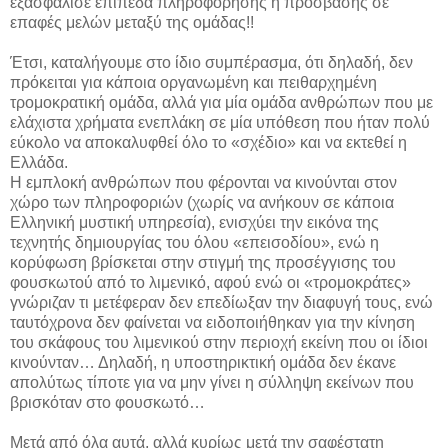
εξασφάλισε επίπεδα πληροφόρησης ή πρόσβασης σε
επαφές μελών μεταξύ της ομάδας!!
Έτσι, καταλήγουμε στο ίδιο συμπέρασμα, ότι δηλαδή, δεν
πρόκειται για κάποια οργανωμένη και πειθαρχημένη
τρομοκρατική ομάδα, αλλά για μία ομάδα ανθρώπων που με
ελάχιστα χρήματα ενεπλάκη σε μία υπόθεση που ήταν πολύ
εύκολο να αποκαλυφθεί όλο το «σχέδιο» και να εκτεθεί η
Ελλάδα.
Η εμπλοκή ανθρώπων που φέρονται να κινούνται στον
χώρο των πληροφοριών (χωρίς να ανήκουν σε κάποια
Ελληνική μυστική υπηρεσία), ενισχύει την εικόνα της
τεχνητής δημιουργίας του όλου «επεισοδίου», ενώ η
κορύφωση βρίσκεται στην στιγμή της προσέγγισης του
φουσκωτού από το λιμενικό, αφού ενώ οι «τρομοκράτες»
γνώριζαν τι μετέφεραν δεν επεδίωξαν την διαφυγή τους, ενώ
ταυτόχρονα δεν φαίνεται να ειδοποιήθηκαν για την κίνηση
του σκάφους του λιμενικού στην περιοχή εκείνη που οι ίδιοι
κινούνταν… Δηλαδή, η υποστηρικτική ομάδα δεν έκανε
απολύτως τίποτε για να μην γίνει η σύλληψη εκείνων που
βρισκόταν στο φουσκωτό…
Μετά από όλα αυτά, αλλά κυρίως μετά την σαφέστατη