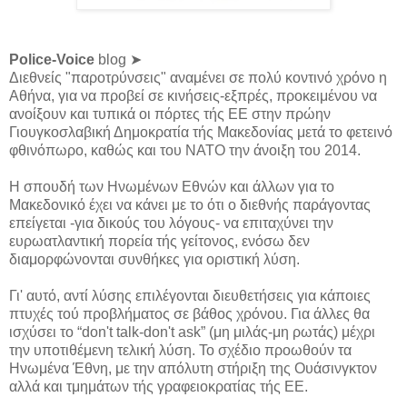
Police-Voice
blog ➤
Διεθνείς "παροτρύνσεις" αναμένει σε πολύ κοντινό χρόνο η
Αθήνα, για να προβεί σε κινήσεις-εξπρές, προκειμένου να
ανοίξουν και τυπικά οι πόρτες τής ΕΕ στην πρώην
Γιουγκοσλαβική Δημοκρατία τής Μακεδονίας μετά το φετεινό
φθινόπωρο, καθώς και του ΝΑΤΟ την άνοιξη του 2014.
Η σπουδή των Ηνωμένων Εθνών και άλλων για το
Μακεδονικό έχει να κάνει με το ότι ο διεθνής παράγοντας
επείγεται -για δικούς του λόγους- να επιταχύνει την
ευρωατλαντική πορεία τής γείτονος, ενόσω δεν
διαμορφώνονται συνθήκες για οριστική λύση.
Γι' αυτό, αντί λύσης επιλέγονται διευθετήσεις για κάποιες
πτυχές τού προβλήματος σε βάθος χρόνου. Για άλλες θα
ισχύσει το “don't talk-don't ask” (μη μιλάς-μη ρωτάς) μέχρι
την υποτιθέμενη τελική λύση. Το σχέδιο προωθούν τα
Ηνωμένα Έθνη, με την απόλυτη στήριξη της Ουάσινγκτον
αλλά και τμημάτων τής γραφειοκρατίας τής ΕΕ.