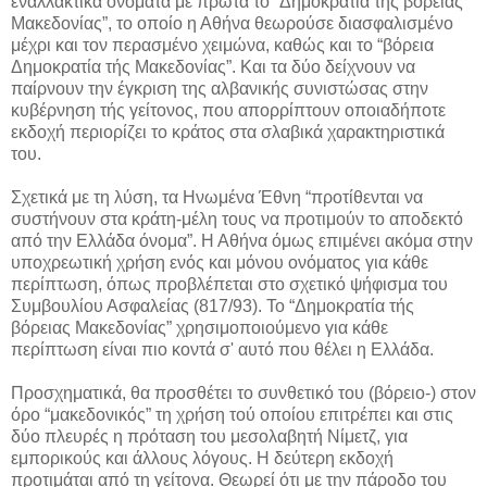
εναλλακτικά ονόματα με πρώτα το “Δημοκρατία τής βόρειας
Μακεδονίας”, το οποίο η Αθήνα θεωρούσε διασφαλισμένο
μέχρι και τον περασμένο χειμώνα, καθώς και το “βόρεια
Δημοκρατία τής Μακεδονίας”. Και τα δύο δείχνουν να
παίρνουν την έγκριση της αλβανικής συνιστώσας στην
κυβέρνηση τής γείτονος, που απορρίπτουν οποιαδήποτε
εκδοχή περιορίζει το κράτος στα σλαβικά χαρακτηριστικά
του.
Σχετικά με τη λύση, τα Ηνωμένα Έθνη “προτίθενται να
συστήνουν στα κράτη-μέλη τους να προτιμούν το αποδεκτό
από την Ελλάδα όνομα”. Η Αθήνα όμως επιμένει ακόμα στην
υποχρεωτική χρήση ενός και μόνου ονόματος για κάθε
περίπτωση, όπως προβλέπεται στο σχετικό ψήφισμα του
Συμβουλίου Ασφαλείας (817/93). Το “Δημοκρατία τής
βόρειας Μακεδονίας” χρησιμοποιούμενο για κάθε
περίπτωση είναι πιο κοντά σ' αυτό που θέλει η Ελλάδα.
Προσχηματικά, θα προσθέτει το συνθετικό του (βόρειο-) στον
όρο “μακεδονικός” τη χρήση τού οποίου επιτρέπει και στις
δύο πλευρές η πρόταση του μεσολαβητή Νίμετζ, για
εμπορικούς και άλλους λόγους. Η δεύτερη εκδοχή
προτιμάται από τη γείτονα. Θεωρεί ότι με την πάροδο του