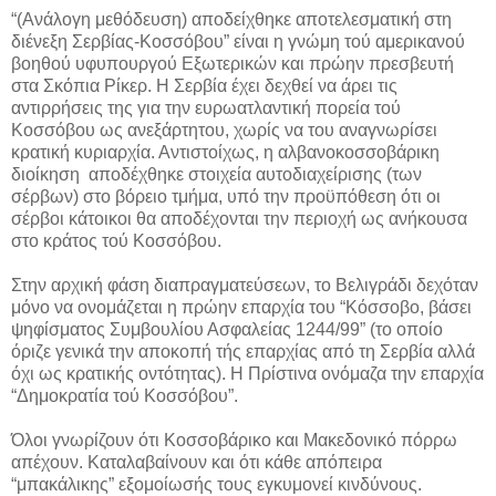
“(Ανάλογη μεθόδευση) αποδείχθηκε αποτελεσματική στη
διένεξη Σερβίας-Κοσσόβου” είναι η γνώμη τού αμερικανού
βοηθού υφυπουργού Εξωτερικών και πρώην πρεσβευτή
στα Σκόπια Ρίκερ. Η Σερβία έχει δεχθεί να άρει τις
αντιρρήσεις της για την ευρωατλαντική πορεία τού
Κοσσόβου ως ανεξάρτητου, χωρίς να του αναγνωρίσει
κρατική κυριαρχία. Αντιστοίχως, η αλβανοκοσσοβάρικη
διοίκηση αποδέχθηκε στοιχεία αυτοδιαχείρισης (των
σέρβων) στο βόρειο τμήμα, υπό την προϋπόθεση ότι οι
σέρβοι κάτοικοι θα αποδέχονται την περιοχή ως ανήκουσα
στο κράτος τού Κοσσόβου.
Στην αρχική φάση διαπραγματεύσεων, το Βελιγράδι δεχόταν
μόνο να ονομάζεται η πρώην επαρχία του “Κόσσοβο, βάσει
ψηφίσματος Συμβουλίου Ασφαλείας 1244/99” (το οποίο
όριζε γενικά την αποκοπή τής επαρχίας από τη Σερβία αλλά
όχι ως κρατικής οντότητας). Η Πρίστινα ονόμαζα την επαρχία
“Δημοκρατία τού Κοσσόβου”.
Όλοι γνωρίζουν ότι Κοσσοβάρικο και Μακεδονικό πόρρω
απέχουν. Καταλαβαίνουν και ότι κάθε απόπειρα
“μπακάλικης” εξομοίωσής τους εγκυμονεί κινδύνους.