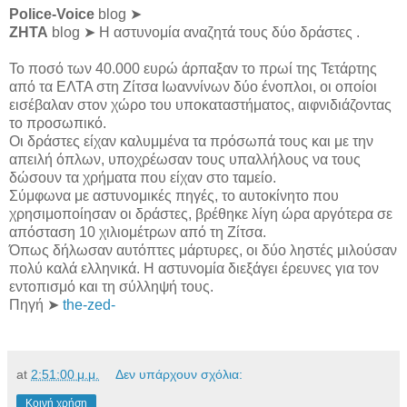
Police-Voice
blog ➤
ZHTA
blog ➤ Η αστυνομία αναζητά τους δύο δράστες .
Το ποσό των 40.000 ευρώ άρπαξαν το πρωί της Τετάρτης
από τα ΕΛΤΑ στη Ζίτσα Ιωαννίνων δύο ένοπλοι, οι οποίοι
εισέβαλαν στον χώρο του υποκαταστήματος, αιφνιδιάζοντας
το προσωπικό.
Οι δράστες είχαν καλυμμένα τα πρόσωπά τους και με την
απειλή όπλων, υποχρέωσαν τους υπαλλήλους να τους
δώσουν τα χρήματα που είχαν στο ταμείο.
Σύμφωνα με αστυνομικές πηγές, το αυτοκίνητο που
χρησιμοποίησαν οι δράστες, βρέθηκε λίγη ώρα αργότερα σε
απόσταση 10 χιλιομέτρων από τη Ζίτσα.
Όπως δήλωσαν αυτόπτες μάρτυρες, οι δύο ληστές μιλούσαν
πολύ καλά ελληνικά. Η αστυνομία διεξάγει έρευνες για τον
εντοπισμό και τη σύλληψή τους.
Πηγή ➤
the-zed-
at
2:51:00 μ.μ.
Δεν υπάρχουν σχόλια:
Κοινή χρήση