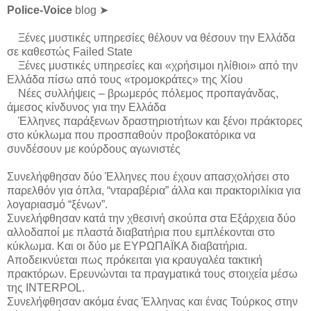
Police-Voice
blog ➤
Ξένες μυστικές υπηρεσίες θέλουν να θέσουν την Ελλάδα
σε καθεστώς Failed State
Ξένες μυστικές υπηρεσίες και «χρήσιμοι ηλίθιοι» από την
Ελλάδα πίσω από τους «τρομοκράτες» της Χίου
Νέες συλλήψεις – βρωμερός πόλεμος προπαγάνδας,
άμεσος κίνδυνος για την Ελλάδα
Έλληνες παράξενων δραστηριοτήτων και ξένοι πράκτορες
στο κύκλωμα που προσπαθούν προβοκατόρικα να
συνδέσουν με κούρδους αγωνιστές
Συνελήφθησαν δύο Έλληνες που έχουν απασχολήσει στο
παρελθόν για όπλα, “νταραβέρια” άλλα και πρακτοριλίκια για
λογαριασμό “ξένων”.
Συνελήφθησαν κατά την χθεσινή σκούπα στα Εξάρχεια δύο
αλλοδαποί με πλαστά διαβατήρια που εμπλέκονται στο
κύκλωμα. Και οι δύο με ΕΥΡΩΠΑΪΚΑ διαβατήρια.
Αποδεικνύεται πως πρόκειται για κραυγαλέα τακτική
πρακτόρων. Ερευνώνται τα πραγματικά τους στοιχεία μέσω
της INTERPOL.
Συνελήφθησαν ακόμα ένας Έλληνας και ένας Τούρκος στην