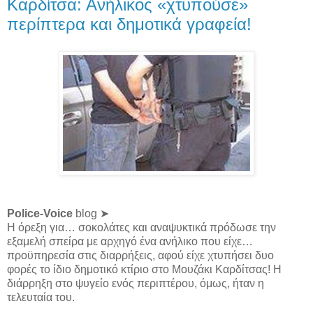
Καρδίτσα: Ανήλικος «χτυπούσε»
περίπτερα και δημοτικά γραφεία!
Police-Voice
blog ➤
Η όρεξη για… σοκολάτες και αναψυκτικά πρόδωσε την
εξαμελή σπείρα με αρχηγό ένα ανήλικο που είχε…
προϋπηρεσία στις διαρρήξεις, αφού είχε χτυπήσει δυο
φορές το ίδιο δημοτικό κτίριο στο Μουζάκι Καρδίτσας! Η
διάρρηξη στο ψυγείο ενός περιπτέρου, όμως, ήταν η
τελευταία του.