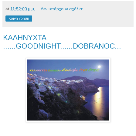
at
11:52:00 μ.μ.
Δεν υπάρχουν σχόλια:
Κοινή χρήση
ΚΑΛΗΝΥΧΤΑ
......GOODNIGHT......DOBRANOC...