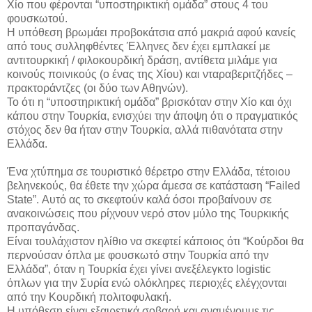
Χίο που φέρονται “υποστηρικτική ομάδα” στους 4 του
φουσκωτού.
Η υπόθεση βρωμάει προβοκάτσια από μακριά αφού κανείς
από τους συλληφθέντες Έλληνες δεν έχει εμπλακεί με
αντιτουρκική / φιλοκουρδική δράση, αντίθετα μιλάμε για
κοινούς ποινικούς (ο ένας της Χίου) και νταραβεριτζήδες –
πρακτοράντζες (οι δύο των Αθηνών).
Το ότι η “υποστηρικτική ομάδα” βρισκόταν στην Χίο και όχι
κάπου στην Τουρκία, ενισχύει την άποψη ότι ο πραγματικός
στόχος δεν θα ήταν στην Τουρκία, αλλά πιθανότατα στην
Ελλάδα.
Ένα χτύπημα σε τουριστικό θέρετρο στην Ελλάδα, τέτοιου
βεληνεκούς, θα έθετε την χώρα άμεσα σε κατάσταση “Failed
State”. Αυτό ας το σκεφτούν καλά όσοι προβαίνουν σε
ανακοινώσεις που ρίχνουν νερό στον μύλο της Τουρκικής
προπαγάνδας.
Είναι τουλάχιστον ηλίθιο να σκεφτεί κάποιος ότι “Κούρδοι θα
περνούσαν όπλα με φουσκωτό στην Τουρκία από την
Ελλάδα”, όταν η Τουρκία έχει γίνει ανεξέλεγκτο logistic
όπλων για την Συρία ενώ ολόκληρες περιοχές ελέγχονται
από την Κουρδική πολιτοφυλακή.
Η υπόθεση είναι εξαιρετικά σοβαρή και αναμένουμε τις