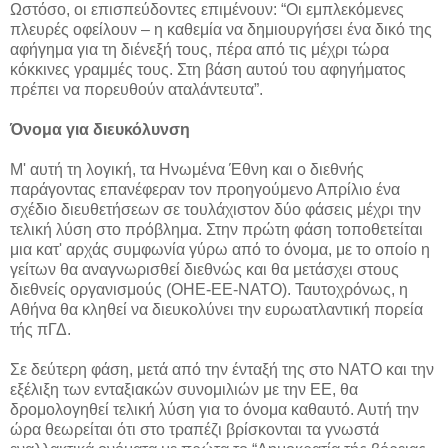
Ωστόσο, οι επισπεύδοντες επιμένουν: “Οι εμπλεκόμενες
πλευρές οφείλουν – η καθεμία να δημιουργήσει ένα δικό της
αφήγημα για τη διένεξή τους, πέρα από τις μέχρι τώρα
κόκκινες γραμμές τους. Στη βάση αυτού του αφηγήματος
πρέπει να πορευθούν αταλάντευτα”.
Όνομα για διευκόλυνση
Μ' αυτή τη λογική, τα Ηνωμένα Έθνη και ο διεθνής
παράγοντας επανέφεραν τον προηγούμενο Απρίλιο ένα
σχέδιο διευθετήσεων σε τουλάχιστον δύο φάσεις μέχρι την
τελική λύση στο πρόβλημα. Στην πρώτη φάση τοποθετείται
μια κατ' αρχάς συμφωνία γύρω από το όνομα, με το οποίο η
γείτων θα αναγνωρισθεί διεθνώς και θα μετάσχει στους
διεθνείς οργανισμούς (ΟΗΕ-ΕΕ-ΝΑΤΟ). Ταυτοχρόνως, η
Αθήνα θα κληθεί να διευκολύνει την ευρωατλαντική πορεία
τής πΓΔ.
Σε δεύτερη φάση, μετά από την ένταξή της στο ΝΑΤΟ και την
εξέλιξη των ενταξιακών συνομιλιών με την ΕΕ, θα
δρομολογηθεί τελική λύση για το όνομα καθαυτό. Αυτή την
ώρα θεωρείται ότι στο τραπέζι βρίσκονται τα γνωστά