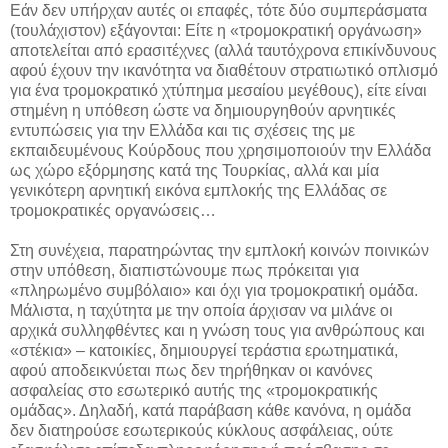
Εάν δεν υπήρχαν αυτές οι επαφές, τότε δύο συμπεράσματα
(τουλάχιστον) εξάγονται: Είτε η «τρομοκρατική οργάνωση»
αποτελείται από ερασιτέχνες (αλλά ταυτόχρονα επικίνδυνους
αφού έχουν την ικανότητα να διαθέτουν στρατιωτικό οπλισμό
για ένα τρομοκρατικό χτύπημα μεσαίου μεγέθους), είτε είναι
στημένη η υπόθεση ώστε να δημιουργηθούν αρνητικές
εντυπώσεις για την Ελλάδα και τις σχέσεις της με
εκπαιδευμένους Κούρδους που χρησιμοποιούν την Ελλάδα
ως χώρο εξόρμησης κατά της Τουρκίας, αλλά και μία
γενικότερη αρνητική εικόνα εμπλοκής της Ελλάδας σε
τρομοκρατικές οργανώσεις…
Στη συνέχεια, παρατηρώντας την εμπλοκή κοινών ποινικών
στην υπόθεση, διαπιστώνουμε πως πρόκειται για
«πληρωμένο συμβόλαιο» και όχι για τρομοκρατική ομάδα.
Μάλιστα, η ταχύτητα με την οποία άρχισαν να μιλάνε οι
αρχικά συλληφθέντες και η γνώση τους για ανθρώπους και
«στέκια» – κατοικίες, δημιουργεί τεράστια ερωτηματικά,
αφού αποδεικνύεται πως δεν τηρήθηκαν οι κανόνες
ασφαλείας στο εσωτερικό αυτής της «τρομοκρατικής
ομάδας». Δηλαδή, κατά παράβαση κάθε κανόνα, η ομάδα
δεν διατηρούσε εσωτερικούς κύκλους ασφάλειας, ούτε