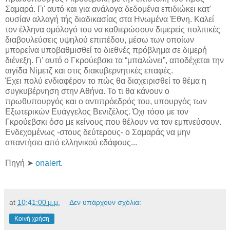
Σαμαρά. Γι' αυτό και για ανάλογα δεδομένα επιδιώκει κατ'
ουσίαν αλλαγή τής διαδικασίας στα Ηνωμένα Έθνη. Καλεί
τον έλληνα ομόλογό του να καθιερώσουν διμερείς πολιτικές
διαβουλεύσεις υψηλού επιπέδου, μέσω των οποίων
μπορείνα υποβαθμισθεί το διεθνές πρόβλημα σε διμερή
διένεξη. Γι' αυτό ο Γκρούεβσκι τα “μπαλώνει”, αποδέχεται την
αιγίδα Νίμετζ και στις διακυβερνητικές επαφές.
Έχει πολύ ενδιαφέρον το πώς θα διαχειρισθεί το θέμα η
συγκυβέρνηση στην Αθήνα. Το τι θα κάνουν ο
πρωθυπουργός και ο αντιπρόεδρός του, υπουργός των
Εξωτερικών Ευάγγελος Βενιζέλος. Όχι τόσο με τον
Γκρούεβσκι όσο με κείνους που θέλουν να τον εμπνεύσουν.
Ενδεχομένως -στους δεύτερους- ο Σαμαράς να μην
απαντήσει από ελληνικού εδάφους...
Πηγή ➤
onalert.
at
10:41:00 μ.μ.
Δεν υπάρχουν σχόλια:
Κοινή χρήση