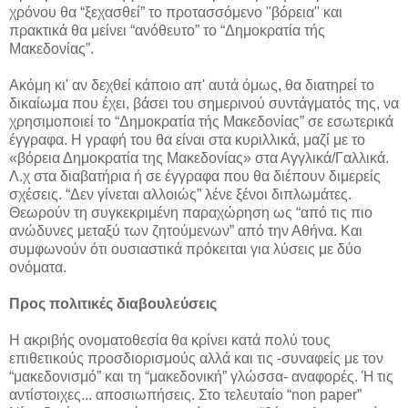
χρόνου θα “ξεχασθεί” το προτασσόμενο "βόρεια" και
πρακτικά θα μείνει “ανόθευτο” το “Δημοκρατία τής
Μακεδονίας”.
Ακόμη κι' αν δεχθεί κάποιο απ' αυτά όμως, θα διατηρεί το
δικαίωμα που έχει, βάσει του σημερινού συντάγματός της, να
χρησιμοποιεί το “Δημοκρατία τής Μακεδονίας” σε εσωτερικά
έγγραφα. Η γραφή του θα είναι στα κυριλλικά, μαζί με το
«βόρεια Δημοκρατία της Μακεδονίας» στα Αγγλικά/Γαλλικά.
Λ.χ στα διαβατήρια ή σε έγγραφα που θα διέπουν διμερείς
σχέσεις. “Δεν γίνεται αλλοιώς” λένε ξένοι διπλωμάτες.
Θεωρούν τη συγκεκριμένη παραχώρηση ως “από τις πιο
ανώδυνες μεταξύ των ζητούμενων” από την Αθήνα. Και
συμφωνούν ότι ουσιαστικά πρόκειται για λύσεις με δύο
ονόματα.
Προς πολιτικές διαβουλεύσεις
Η ακριβής ονοματοθεσία θα κρίνει κατά πολύ τους
επιθετικούς προσδιορισμούς αλλά και τις -συναφείς με τον
“μακεδονισμό” και τη “μακεδονική” γλώσσα- αναφορές. Ή τις
αντίστοιχες... αποσιωπήσεις. Στο τελευταίο “non paper”