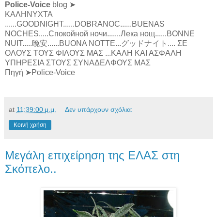
Police-Voice
blog ➤
ΚΑΛΗΝΥΧΤΑ
......GOODNIGHT......DOBRANOC......BUENAS
NOCHES.....Спокойной ночи.......Лека нощ......BONNE
NUIT.....晚安......BUONA NOTTE...グッドナイト.... ΣΕ
ΟΛΟΥΣ ΤΟΥΣ ΦΙΛΟΥΣ ΜΑΣ ...ΚΑΛΗ ΚΑΙ ΑΣΦΑΛΗ
ΥΠΗΡΕΣΙΑ ΣΤΟΥΣ ΣΥΝΑΔΕΛΦΟΥΣ ΜΑΣ
Πηγή ➤Police-Voice
at
11:39:00 μ.μ.
Δεν υπάρχουν σχόλια:
Κοινή χρήση
Μεγάλη επιχείρηση της ΕΛΑΣ στη
Σκόπελο..