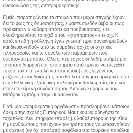
ανακοινώσεις της αντιτρομοκρατικής.
Εμείς, παρατηρώντας τα στοιχεία που μέχρι στιγμής έχουν
δει το φως της δημοσιότητας, είμαστε σχεδόν βέβαιοι πως
πρόκειται για καθαρή απόπειρα προβοκάτσιας, είτε
ολοκληρωνόταν το σχέδιο του «χτυπήματος» είτε όχι. Κι
αυτό, επειδή η σύλληψη έγινε γνωστή πριν συγκεντρωθούν
και διερευνηθούν από τις αρμόδιες αρχές οι σχετικές
πληροφορίες και το σύνολο των παραμέτρων που
σχετίζονται με αυτές. Όλως, περιέργως δηλαδή, υπήρξε μία
ταχύτατη διαρροή (και στο σημείο αυτό πρέπει να ελεγχθεί
τυχόν πολιτική εντολή για κάτι τέτοιο) ενός γεγονότος
μείζονος σπουδαιότητας που θα λειτουργήσει αρνητικά τόσο
στην Ελληνική εξωτερική πολιτική και διπλωματία, όσο και
στην επικείμενη συνάντηση του Αντώνη Σαμαρά με τον
Μπάρακ Ομπάμα στην Ουάσινγκτον.
Γιατί, μία «τρομοκρατική οργάνωση» προσλαμβάνει κάποιον
δόκιμο της σχολής Εμπορικού Ναυτικού να οδηγήσει το
ταχύπλοο; Δεν υπήρχαν επαφές με λαθρέμπορους της Χίου
ή με ανθρώπους που έχουν τον τρόπο τους να μετακινηθούν
με σχετική (αν όχι απόλυτη) ασφάλεια στα τουρκικά παράλια;