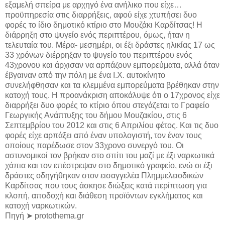
εξαμελή σπείρα με αρχηγό ένα ανήλικο που είχε…
προϋπηρεσία στις διαρρήξεις, αφού είχε χτυπήσει δυο
φορές το ίδιο δημοτικό κτίριο στο Μουζάκι Καρδίτσας! Η
διάρρηξη στο ψυγείο ενός περιπτέρου, όμως, ήταν η
τελευταία του. Μέρα- μεσημέρι, οι έξι δράστες ηλικίας 17 ως
33 χρόνων διέρρηξαν το ψυγείο του περιπτέρου ενός
43χρονου και άρχισαν να αρπάζουν εμπορεύματα, αλλά όταν
έβγαιναν από την πόλη με ένα Ι.Χ. αυτοκίνητο
συνελήφθησαν και τα κλεμμένα εμπορεύματα βρέθηκαν στην
κατοχή τους. Η προανάκριση αποκάλυψε ότι ο 17χρονος είχε
διαρρήξει δυο φορές το κτίριο όπου στεγάζεται το Γραφείο
Γεωργικής Ανάπτυξης του δήμου Μουζακίου, στις 6
Σεπτεμβρίου του 2012 και στις 6 Απριλίου φέτος. Και τις δυο
φορές είχε αρπάξει από έναν υπολογιστή, τον έναν τους
οποίους παρέδωσε στον 33χρονο συνεργό του. Οι
αστυνομικοί τον βρήκαν στο σπίτι του μαζί με έξι ναρκωτικά
χάπια και τον επέστρεψαν στο δημοτικό γραφείο, ενώ οι έξι
δράστες οδηγήθηκαν στον εισαγγελέα Πλημμελειοδικών
Καρδίτσας που τους άσκησε διώξεις κατά περίπτωση για
κλοπή, αποδοχή και διάθεση προϊόντων εγκλήματος και
κατοχή ναρκωτικών.
Πηγή ➤ protothema.gr