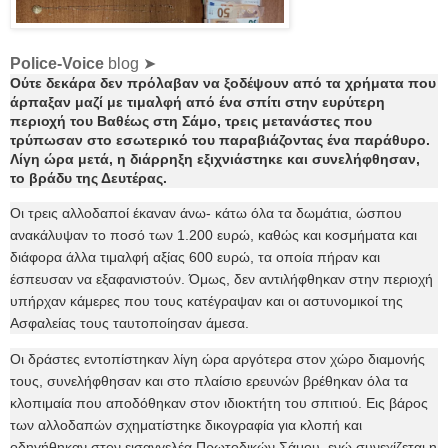
Police-Voice
blog ➤
Ούτε δεκάρα δεν πρόλαβαν να ξοδέψουν από τα χρήματα που
άρπαξαν μαζί με τιμαλφή από ένα σπίτι στην
ευρύτερη
περιοχή του Βαθέως στη Σάμο, τρεις μετανάστες που
τρύπωσαν στο εσωτερικό του παραβιάζοντας ένα παράθυρο.
Λίγη ώρα μετά, η διάρρηξη εξιχνιάστηκε και συνελήφθησαν,
το βράδυ της Δευτέρας.
Οι τρεις αλλοδαποί έκαναν άνω- κάτω όλα τα δωμάτια, ώσπου
ανακάλυψαν το ποσό των 1.200 ευρώ, καθώς και κοσμήματα και
διάφορα άλλα τιμαλφή αξίας 600 ευρώ, τα οποία πήραν και
έσπευσαν να εξαφανιστούν. Όμως, δεν αντιλήφθηκαν στην περιοχή
υπήρχαν κάμερες που τους κατέγραψαν και οι αστυνομικοί της
Ασφαλείας τους ταυτοποίησαν άμεσα.
Οι δράστες εντοπίστηκαν λίγη ώρα αργότερα στον χώρο διαμονής
τους, συνελήφθησαν και στο πλαίσιο ερευνών βρέθηκαν όλα τα
κλοπιμαία που αποδόθηκαν στον ιδιοκτήτη του σπιτιού. Εις βάρος
των αλλοδαπών σχηματίστηκε δικογραφία για κλοπή και
οδηγήθηκαν στον εισαγγελέα Πρωτοδικών Σάμου, ενώ συνεχίζεται η