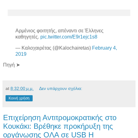
Αρμένιος φοιτητής, απέναντι σε Έλληνες
καθηγητές.
pic.twitter.com/E9r1ejc1s8
— Καλοχαιρέτας (@Kalochairetas)
February 4,
2019
Πηγή ➤
at
8:32:00 μ.μ.
Δεν υπάρχουν σχόλια:
Κοινή χρήση
Επιχείρηση Αντιτρομοκρατικής στο
Κουκάκι: Βρέθηκε προκήρυξη της
οργάνωσης ΟΛΑ σε USB Η