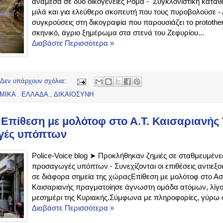
ανάμεσα σε δύο οικογένειες Ρομά - Συγκλονιστική κατά
μιλά και για ελεύθερο σκοπευτή που τους πυροβολούσε - 
συγκρούσεις στη δικογραφία που παρουσιάζει το prototh
σκηνικό, άγριο ξημέρωμα στα στενά του Ζεφυρίου...
Διαβάστε Περισσότερα »
Δεν υπάρχουν σχόλια:
ΜΙΚΑ . ΕΛΛΑΔΑ.
,
ΔΙΚΑΙΟΣΥΝΗ
πίθεση με μολότοφ στο Α.Τ. Καισαριανής 
ές υπόπτων
Police-Voice blog ➤ Προκλήθηκαν ζημιές σε σταθμευμένες
προσαγωγές υπόπτων - Συνεχίζονται οι επιθέσεις αντιεξ
σε διάφορα σημεία της χώραςΕπίθεση με μολότοφ στο Ασ
Καισαριανής πραγματοίησε άγνωστη ομάδα ατόμων, λίγο 
μεσημέρι της Κυριακής.Σύμφωνα με πληροφορίες, γύρω σ
Διαβάστε Περισσότερα »