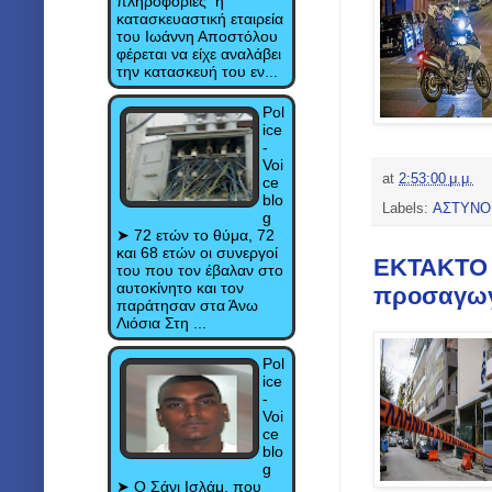
πληροφορίες η
κατασκευαστική εταιρεία
του Ιωάννη Αποστόλου
φέρεται να είχε αναλάβει
την κατασκευή του εν...
Pol
ice
-
Voi
at
2:53:00 μ.μ.
ce
blo
Labels:
ΑΣΤΥΝΟ
g
➤ 72 ετών το θύμα, 72
και 68 ετών οι συνεργοί
ΕΚΤΑΚΤΟ Ε
του που τον έβαλαν στο
αυτοκίνητο και τον
προσαγωγ
παράτησαν στα Άνω
Λιόσια Στη ...
Pol
ice
-
Voi
ce
blo
g
➤ Ο Σάνι Ισλάμ, που