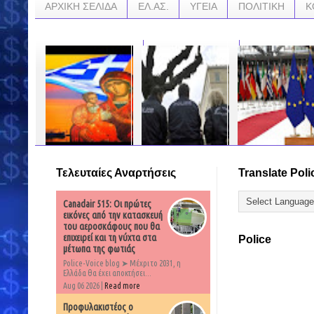
ΑΡΧΙΚΗ ΣΕΛΙΔΑ
ΕΛ.ΑΣ.
ΥΓΕΙΑ
ΠΟΛΙΤΙΚΗ
Κ
Τελευταίες Αναρτήσεις
Translate Poli
ΑΡΧΙΣΑΝ ΤΑ ΟΡΓΑΝΑ
"Δεν μας βλέπουν ως
ΕΕ: Το μνημόνιο
! ! ΑΥΤΟΣ είναι
ανθρώπους με
Τουρκίας-Λιβύης
ΛΕΒΕΝΤΗΣ! Κρητικός
ανάγκες, δικαιώματα
παραβιάζει τα
Canadair 515: Οι πρώτες
σακάτεψε
και υποχρεώσεις..."
κυριαρχικά
ΠΑΚΙΣΤΑΝΟ που
Κείμενο αστυνομικού
δικαιώματα τρίτων
εικόνες από την κατασκευή
έβρισε την Παναγία!
κρατών, δεν είναι
του αεροσκάφους που θα
«ΑΠΑΙΤΟΥΣΑΝ να
σύμφωνο με το Δίκαι
…
επιχειρεί και τη νύχτα στα
Police
κατεβάσω τις εικόνες
της Θάλασσας
μέτωπα της φωτιάς
της Βρεφοκρατούσας!
Του έσπασα… τη χέρα
Police-Voice blog ➤ Μέχρι το 2031, η
…
με το σίδερο που
Ελλάδα θα έχει αποκτήσει...
σπάω τα κάρβουνα!»
Aug 06 2026 |
Read more
(ΒΙΝΤΕΟ)
Προφυλακιστέος ο
…