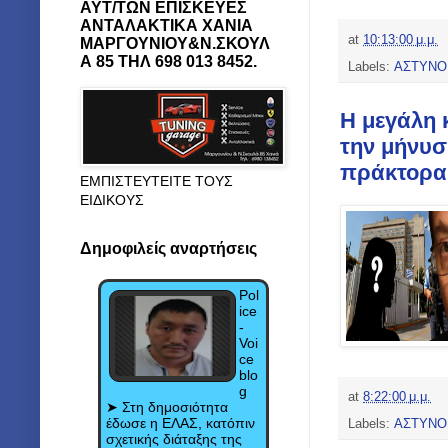
ΑΥΤ/ΤΩΝ ΕΠΙΣΚΕΥΕΣ
ΑΝΤΑΛΑΚΤΙΚΑ ΧΑΝΙΑ
at
10:13:00 μ.μ.
ΜΑΡΓΟΥΝΙΟΥ&Ν.ΣΚΟΥΛ
Α 85 ΤΗΛ 698 013 8452.
Labels:
ΑΣΤΥΝΟ
Η μεγάλη 
την μήνυσ
πράκτορα
ΕΜΠΙΣΤΕΥΤΕΙΤΕ ΤΟΥΣ
ΕΙΔΙΚΟΥΣ
Δημοφιλείς αναρτήσεις
Pol
ice
-
Voi
ce
blo
g
at
8:22:00 μ.μ.
➤ Στη δημοσιότητα
έδωσε η ΕΛΑΣ, κατόπιν
Labels:
ΑΣΤΥΝΟ
σχετικής διάταξης της