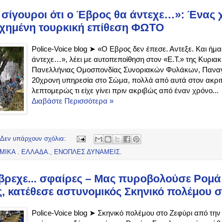
σίγουροι ότι ο Έβρος θα άντεχε…»: Ένας
χημένη τουρκική επίθεση ΦΩΤΟ
Police-Voice blog ➤ «Ο Εβρος δεν έπεσε. Αντεξε. Και ήμα
άντεχε…», λέει με αυτοπεποίθηση στον «Ε.Τ.» της Κυρια
Πανελλήνιας Ομοσπονδίας Συνοριακών Φυλάκων, Πανα
20χρονη υπηρεσία στο Σώμα, πολλά από αυτά στον ακριτ
λεπτομερώς τι είχε γίνει πριν ακριβώς από έναν χρόνο...
Διαβάστε Περισσότερα »
Δεν υπάρχουν σχόλια:
ΜΙΚΑ . ΕΛΛΑΔΑ.
,
ΕΝΟΠΛΕΣ ΔΥΝΑΜΕΙΣ.
βρεχε... σφαίρες – Μας πυροβολούσε Ρομά
, κατέθεσε αστυνομικός Σκηνικό πολέμου σ
Police-Voice blog ➤ Σκηνικό πολέμου στο Ζεφύρι από τη