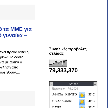
ό τα ΜΜΕ για
 γυναίκα –
Συνολικές προβολές
έχει προκαλέσει η
σελίδας
ιών. Το edolio5
να με αυτήν ο
νόχληση από
79,333,370
δειχθούν....