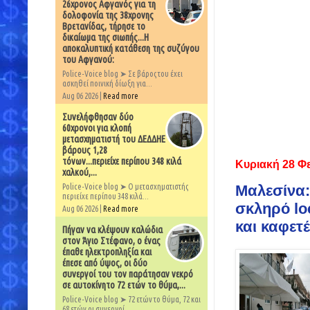
26χρονος Αφγανός για τη
δολοφονία της 38χρονης
Βρετανίδας, τήρησε το
δικαίωμα της σιωπής...Η
αποκαλυπτική κατάθεση της συζύγου
του Αφγανού:
Police-Voice blog ➤ Σε βάρος του έχει
ασκηθεί ποινική δίωξη για...
Aug 06 2026 |
Read more
Συνελήφθησαν δύο
60χρονοι για κλοπή
μετασχηματιστή του ΔΕΔΔΗΕ
βάρους 1,28
τόνων...περιείχε περίπου 348 κιλά
Κυριακή 28 Φ
χαλκού,...
Police-Voice blog ➤ Ο μετασχηματιστής
Μαλεσίνα:
περιείχε περίπου 348 κιλά...
σκληρό lo
Aug 06 2026 |
Read more
και καφετέ
Πήγαν να κλέψουν καλώδια
στον Άγιο Στέφανο, ο ένας
έπαθε ηλεκτροπληξία και
έπεσε από ύψος, οι δύο
συνεργοί του τον παράτησαν νεκρό
σε αυτοκίνητο 72 ετών το θύμα,...
Police-Voice blog ➤ 72 ετών το θύμα, 72 και
68 ετών οι συνεργοί...