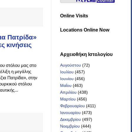
Online Visits
Locations Online Now
ια Πατρίδα»
ς κινήσεις
Αρχειοθήκη Iστολογίου
Αυγούστου
(72)
ου στόλου μας στο
ξέλιξη η μεγάλης
Ιουλίου
(457)
ζια Πατρίδα», στην
Ιουνίου
(456)
τουρκικού στόλου
Μαΐου
(463)
υτικής...
Απριλίου
(438)
Μαρτίου
(456)
Φεβρουαρίου
(411)
Ιανουαρίου
(473)
Δεκεμβρίου
(497)
Νοεμβρίου
(444)