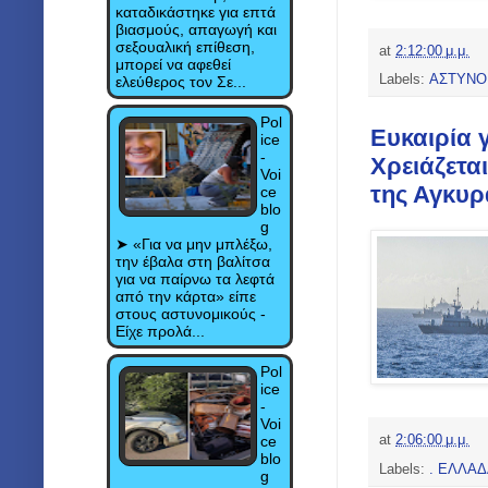
καταδικάστηκε για επτά
βιασμούς, απαγωγή και
σεξουαλική επίθεση,
at
2:12:00 μ.μ.
μπορεί να αφεθεί
Labels:
ΑΣΤΥΝΟ
ελεύθερος τον Σε...
Pol
Ευκαιρία 
ice
-
Χρειάζετα
Voi
της Αγκυρ
ce
blo
g
➤ «Για να μην μπλέξω,
την έβαλα στη βαλίτσα
για να παίρνω τα λεφτά
από την κάρτα» είπε
στους αστυνομικούς -
Είχε προλά...
Pol
ice
-
Voi
ce
at
2:06:00 μ.μ.
blo
Labels:
. ΕΛΛΑ
g