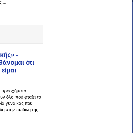
...
κής» -
θάνομαι ότι
 είμαι
ια προσχήματα
ν όλοι πού φταίει το
ία γυναίκας που
η στην παιδική της
..