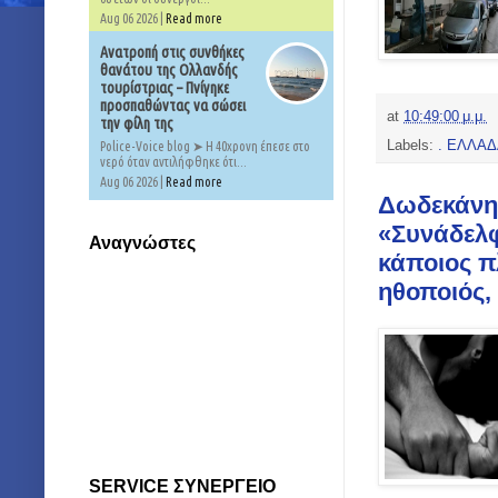
Aug 06 2026 |
Read more
Ανατροπή στις συνθήκες
θανάτου της Ολλανδής
τουρίστριας – Πνίγηκε
προσπαθώντας να σώσει
at
10:49:00 μ.μ.
την φίλη της
Labels:
. ΕΛΛΑΔ
Police-Voice blog ➤ Η 40χρονη έπεσε στο
νερό όταν αντιλήφθηκε ότι...
Aug 06 2026 |
Read more
Δωδεκάνησ
«Συνάδελφο
Αναγνώστες
κάποιος πλ
ηθοποιός,
SERVICE ΣΥΝΕΡΓΕΙΟ