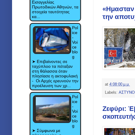
Εισαγγελίας
Πρωτοδικών Αθηνών, τα
«Ημασταν 
στοιχεία ταυτότητας
την αποτυ
κα...
Pol
ice
-
Voi
ce
blo
g
➤ Eπιβαίνοντες σε
ταχύπλοο τα πέταξαν
στη θάλασσα όταν
πλησίασε η ακτοφυλακή
- Οι Αρχές ερευνούν την
at
4:08:00 μ.μ.
προέλευση των χρ...
Labels:
ΑΣΤΥΝΟ
Pol
ice
-
Ζεφύρι: Έ
Voi
σκοπευτής
ce
blo
g
➤ Σύμφωνα με