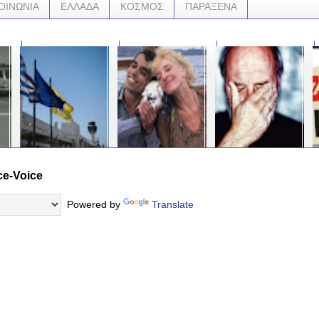
ΟΙΝΩΝΙΑ
ΕΛΛΑΔΑ
ΚΟΣΜΟΣ
ΠΑΡΑΞΕΝΑ
ce-Voice
Πτήση της Aegean
Ίγκεμποργκ
Αναγκάστηκε να
ΔΕΙ
από το Βελιγράδι
Μπέουχελ: «Λατρεύω
κλέψει γιατί δεν του
ΒΙΝ
στην Αθήνα
τους Έλληνες, όλοι
έφταναν τα χρήματα
ΤΕΤ
Powered by
Translate
προσγειώθηκε στη
ξέρουμε τα παιχνίδια
για τα σχολικά
χρε
Σούδα
της Τουρκίας» λέει η
Καταδίκη για τον
Ολλανδή
πατέρα που έκλεψε
…
δημοσιογράφος μετά
μαρκαδόρους!
…
τον σάλο
ΑΙΣΧΟΣ ΚΑΙ ΝΤΡΟΠΗ
ΓΙΑ ΤΟ ΚΑΤ/ΜΑ ....
…
…