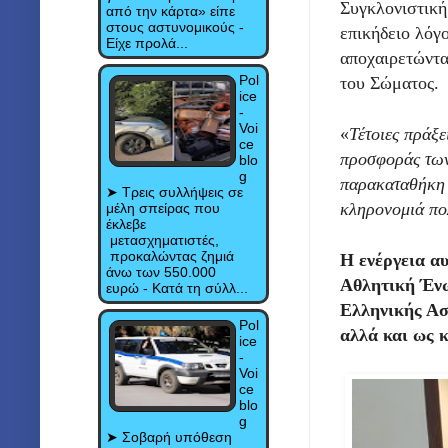
Συγκλονιστική
από την κάρτα» είπε
στους αστυνομικούς -
επικήδειο λόγο
Είχε προλά...
αποχαιρετώντα
Pol
του Σώματος.
ice
-
Voi
«
Τέτοιες πράξε
ce
προσφοράς των
blo
g
παρακαταθήκη 
➤ Τρεις συλλήψεις σε
κληρονομιά πο
μέλη σπείρας που
έκλεβε
μετασχηματιστές,
προκαλώντας ζημιά
Η ενέργεια α
άνω των 550.000
Αθλητική Ένω
ευρώ - Κατά τη σύλλ...
Ελληνικής Ασ
Pol
αλλά και ως κ
ice
-
Voi
ce
blo
g
➤ Σοβαρή υπόθεση