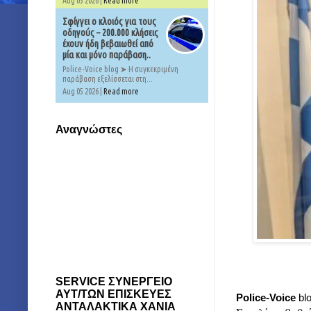
Aug 05 2026 |
Read more
Σφίγγει ο κλοιός για τους
οδηγούς – 200.000 κλήσεις
έχουν ήδη βεβαιωθεί από
μία και μόνο παράβαση..
Police-Voice blog ➤ Η συγκεκριμένη
παράβαση εξελίσσεται στη...
Aug 05 2026 |
Read more
Αναγνώστες
SERVICE ΣΥΝΕΡΓΕΙΟ
ΑΥΤ/ΤΩΝ ΕΠΙΣΚΕΥΕΣ
Police-Voice
bl
ΑΝΤΑΛΑΚΤΙΚΑ ΧΑΝΙΑ