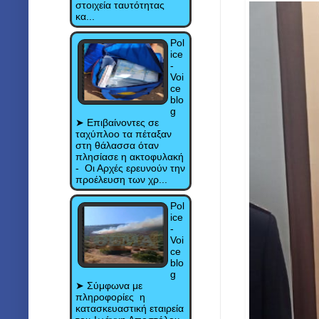
στοιχεία ταυτότητας
κα...
Pol
ice
-
Voi
ce
blo
g
➤ Eπιβαίνοντες σε
ταχύπλοο τα πέταξαν
στη θάλασσα όταν
πλησίασε η ακτοφυλακή
- Οι Αρχές ερευνούν την
προέλευση των χρ...
Pol
ice
-
Voi
ce
blo
g
➤ Σύμφωνα με
πληροφορίες η
κατασκευαστική εταιρεία