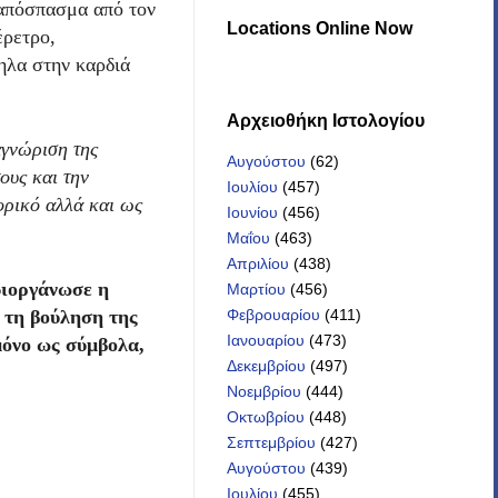
 απόσπασμα από τον
Locations Online Now
έρετρο,
ηλα στην καρδιά
Αρχειοθήκη Iστολογίου
αγνώριση της
Αυγούστου
(62)
ους και την
Ιουλίου
(457)
ορικό αλλά και ως
Ιουνίου
(456)
Μαΐου
(463)
Απριλίου
(438)
διοργάνωσε η
Μαρτίου
(456)
 τη βούληση της
Φεβρουαρίου
(411)
Ιανουαρίου
(473)
μόνο ως σύμβολα,
Δεκεμβρίου
(497)
Νοεμβρίου
(444)
Οκτωβρίου
(448)
Σεπτεμβρίου
(427)
Αυγούστου
(439)
Ιουλίου
(455)