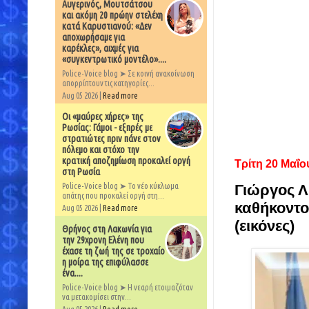
Αυγερινός, Μουτσάτσου
και ακόμη 20 πρώην στελέχη
κατά Καρυστιανού: «Δεν
αποχωρήσαμε για
καρέκλες», αιχμές για
«συγκεντρωτικό μοντέλο»....
Police-Voice blog ➤ Σε κοινή ανακοίνωση
απορρίπτουν τις κατηγορίες...
Aug 05 2026 |
Read more
Οι «μαύρες χήρες» της
Ρωσίας: Γάμοι - εξπρές με
στρατιώτες πριν πάνε στον
πόλεμο και στόχο την
κρατική αποζημίωση προκαλεί οργή
Τρίτη 20 Μαΐο
στη Ρωσία
Police-Voice blog ➤ Το νέο κύκλωμα
Γιώργος Λ
απάτης που προκαλεί οργή στη...
καθήκοντο
Aug 05 2026 |
Read more
(εικόνες)
Θρήνος στη Λακωνία για
την 29χρονη Ελένη που
έχασε τη ζωή της σε τροχαίο
η μοίρα της επιφύλασσε
ένα....
Police-Voice blog ➤ Η νεαρή ετοιμαζόταν
να μετακομίσει στην...