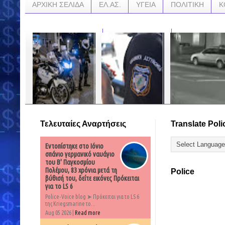
ΑΡΧΙΚΗ ΣΕΛΙΔΑ
ΕΛ.ΑΣ.
ΥΓΕΙΑ
ΠΟΛΙΤΙΚΗ
Κ
Τελευταίες Αναρτήσεις
Translate Poli
Συνέλαβαν άνδρα να
Προσπάθησε να
Βίντεο σοκ: Την έριξε
τρέχει με 200 χλμ
επιστρέψει στην
κάτω και
στην λεωφόρο
Ελλάδα μετά την
προσπάθησε να τη
Εντοπίστηκε στο Ιόνιο
Σχιστού ενώ το όριο
απέλαση αλλά στα
βιάσει – Την έσωσε
είναι στα 50 χλμ...Η
σύνορα το μετάνιωσε
διερχόμενος οδηγός
σπάνιο γερμανικό ναυάγιο
ανακοίνωση της
οικτρά.....
του Β' Παγκοσμίου
ΕΛ.ΑΣ...
…
Πολέμου, 83 χρόνια μετά τη
Police
…
βύθισή του, δείτε εικόνες Πρόκειται
…
για το LS 6
Police-Voice blog ➤ Πρόκειται για το LS 6
της Kriegsmarine το...
Aug 05 2026 |
Read more