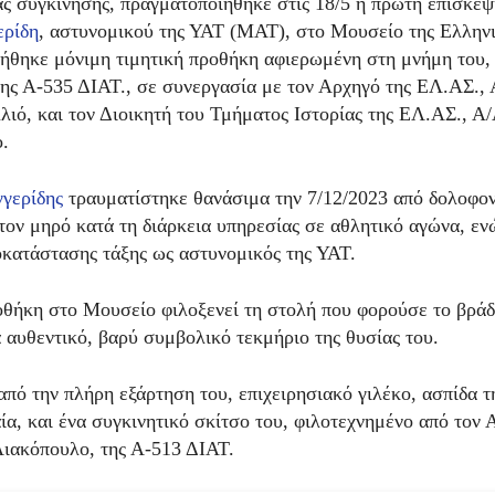
άς συγκίνησης, πραγματοποιήθηκε στις 18/5 η πρώτη επίσκε
ερίδη
, αστυνομικού της ΥΑΤ (ΜΑΤ), στο Μουσείο της Ελλην
ήθηκε μόνιμη τιμητική προθήκη αφιερωμένη στη μνήμη του, 
ης Α-535 ΔΙΑΤ., σε συνεργασία με τον Αρχηγό της ΕΛ.ΑΣ., 
ιό, και τον Διοικητή του Τμήματος Ιστορίας της ΕΛ.ΑΣ., Α
.
γερίδης
τραυματίστηκε θανάσιμα την 7/12/2023 από δολοφο
τον μηρό κατά τη διάρκεια υπηρεσίας σε αθλητικό αγώνα, ε
κατάστασης τάξης ως αστυνομικός της ΥΑΤ.
οθήκη στο Μουσείο φιλοξενεί τη στολή που φορούσε το βράδ
α αυθεντικό, βαρύ συμβολικό τεκμήριο της θυσίας του.
από την πλήρη εξάρτηση του, επιχειρησιακό γιλέκο, ασπίδα τ
ία, και ένα συγκινητικό σκίτσο του, φιλοτεχνημένο από τον
ιακόπουλο, της Α-513 ΔΙΑΤ.