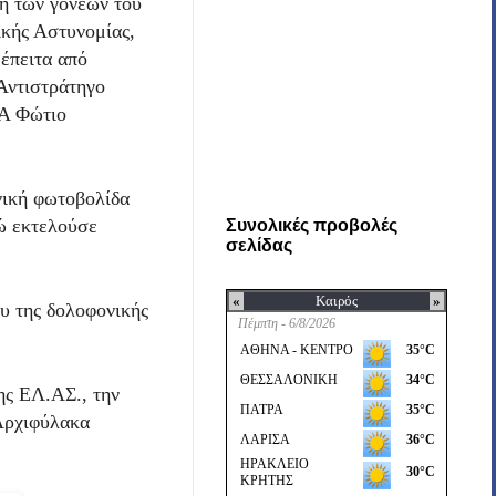
ψη των γονέων του
ικής Αστυνομίας,
έπειτα από
Αντιστράτηγο
/Α Φώτιο
νική φωτοβολίδα
νώ εκτελούσε
Συνολικές προβολές
σελίδας
υ της δολοφονικής
ης ΕΛ.ΑΣ., την
 Αρχιφύλακα