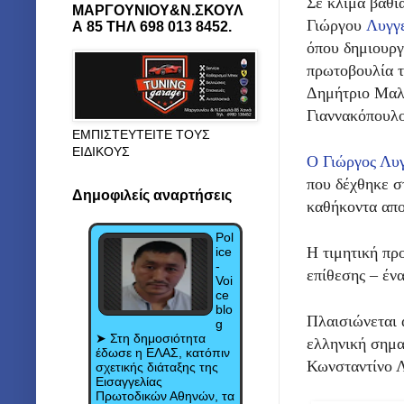
Σε κλίμα βαθι
ΜΑΡΓΟΥΝΙΟΥ&Ν.ΣΚΟΥΛ
Γιώργου
Λυγγ
Α 85 ΤΗΛ 698 013 8452.
όπου δημιουργ
πρωτοβουλία τ
Δημήτριο Μαλλ
Γιαννακόπουλο
ΕΜΠΙΣΤΕΥΤΕΙΤΕ ΤΟΥΣ
ΕΙΔΙΚΟΥΣ
Ο Γιώργος Λυγ
που δέχθηκε σ
U
F
Δημοφιλείς αναρτήσεις
R
-
0:00
n
καθήκοντα απο
u
e
m
l
m
u
l
Pol
a
t
s
Η τιμητική πρ
ice
i
e
c
n
-
r
επίθεσης – έν
i
Voi
e
n
e
ce
g
n
blo
T
Πλαισιώνεται 
g
i
➤ Στη δημοσιότητα
m
ελληνική σημα
έδωσε η ΕΛΑΣ, κατόπιν
e
Κωνσταντίνο Λ
σχετικής διάταξης της
Εισαγγελίας
Πρωτοδικών Αθηνών, τα