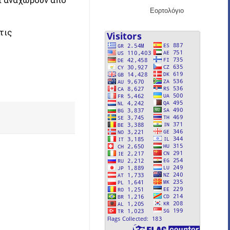
αι αναχωρούν από
Εορτολόγιο
τις