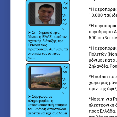
Pol
ice
*Η αεροπορικ
-
10.000 ταξιδ
Voi
ce
blo
*Η αεροπορική
g
αεροδρόμια Α
➤ Στη δημοσιότητα
έδωσε η ΕΛΑΣ, κατόπιν
500 επιβατών
σχετικής διάταξης της
Εισαγγελίας
*Η αεροπορικ
Πρωτοδικών Αθηνών, τα
στοιχεία ταυτότητας
Πολιτών (Non 
κα...
μόνιμοι κάτο
Ζηλανδία, Ρο
Pol
ice
-
*Η notam που
Voi
χώρα μας μόνο
ce
blo
πριν της άφιξ
g
➤ Σύμφωνα με
*Notam για P
πληροφορίες η
ηλεκτρονική δ
κατασκευαστική εταιρεία
του Ιωάννη Αποστόλου
προς Ελλάδα.
φέρεται να είχε αναλάβει