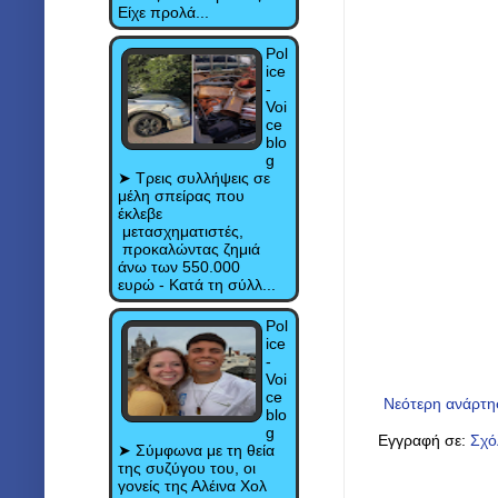
Είχε προλά...
Pol
ice
-
Voi
ce
blo
g
➤ Τρεις συλλήψεις σε
μέλη σπείρας που
έκλεβε
μετασχηματιστές,
προκαλώντας ζημιά
άνω των 550.000
ευρώ - Κατά τη σύλλ...
Pol
ice
-
Voi
ce
Νεότερη ανάρτ
blo
g
Εγγραφή σε:
Σχό
➤ Σύμφωνα με τη θεία
της συζύγου του, οι
γονείς της Αλέινα Χολ