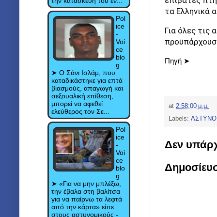
επιβάτες πτή
την κατασκευή του εν...
τα Ελληνικά 
Pol
ice
Για όλες τις 
-
προϋπάρχουσε
Voi
ce
blo
Πηγή ➤
g
➤ Ο Σάνι Ισλάμ, που
καταδικάστηκε για επτά
βιασμούς, απαγωγή και
σεξουαλική επίθεση,
μπορεί να αφεθεί
at
2:58:00 μ.μ.
ελεύθερος τον Σε...
Labels:
ΑΣΤΥΝΟ
Pol
ice
Δεν υπάρχ
-
Voi
ce
Δημοσίευ
blo
g
➤ «Για να μην μπλέξω,
την έβαλα στη βαλίτσα
για να παίρνω τα λεφτά
από την κάρτα» είπε
στους αστυνομικούς -