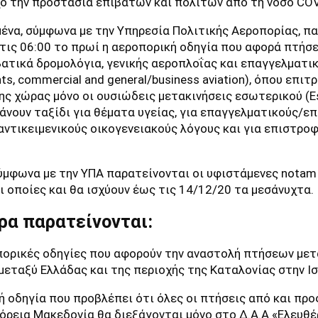
χο την προστασία επιβατών και πολιτών από τη νόσο COV
μένα, σύμφωνα με την Υπηρεσία Πολιτικής Αεροπορίας, π
στις 06:00 το πρωί η αεροπορική οδηγία που αφορά πτήσ
βατικά δρομολόγια, γενικής αεροπλοΐας και επαγγελματι
hts, commercial and general/business aviation), όπου επι
ς χώρας μόνο οι ουσιώδεις μετακινήσεις εσωτερικού (Ess
άνουν ταξίδι για θέματα υγείας, για επαγγελματικούς/ε
αντικειμενικούς οικογενειακούς λόγους και για επιστροφ
ύμφωνα με την ΥΠΑ παρατείνονται οι υφιστάμενες nota
ι οποίες και θα ισχύουν έως τις 14/12/20 τα μεσάνυχτα.
ρα παρατείνονται:
πορικές οδηγίες που αφορούν την αναστολή πτήσεων μετ
μεταξύ Ελλάδας και της περιοχής της Καταλονίας στην Ισ
ή οδηγία που προβλέπει ότι όλες οι πτήσεις από και προ
Βόρεια Μακεδονία θα διεξάγονται μόνο στο Δ.Α.Α «Ελευθέ