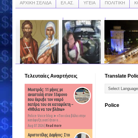
ΑΡΧΙΚΗ ΣΕΛΙΔΑ
ΕΛ.ΑΣ.
ΥΓΕΙΑ
ΠΟΛΙΤΙΚΗ
Κ
Τελευταίες Αναρτήσεις
Translate Poli
Εορτή των Αγίων
ΧΟΛΥΓΟΥΝΤΙΑΝΗ
Έβρεξε Φωτιά και
Αλεξάνδρου και
ΑΠΟΔΡΑΣΗ: Γυναίκα
στην Θεσσαλονίκη
Αντωνίνης...Γιορτάζου
λύνει τις χειροπέδες
(ΒΙΝΤΕΟ)
Μυστράς: 11 μήνες με
με σήμερα 10 Ιουνίου,
και το σκάει με
περιπολικό των
αναστολή στον 55χρονο
…
αστυνομικών που τη
που έκρυβε τον νεκρό
…
συνέλαβαν! (ΒΙΝΤΕΟ)
πατέρα του σε καταψύκτη –
Police
«Ήθελα να τον βλέπω»
…
Police-Voice blog ➤ «Τον είχα βάλει στην
κατάψυξη γιατί ήταν ο...
Aug 07 2026 |
Read more
Αριστοτέλης Δαμίγος: Στο