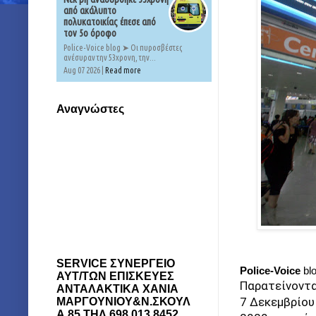
από ακάλυπτο
πολυκατοικίας έπεσε από
τον 5ο όροφο
Police-Voice blog ➤ Οι πυροσβέστες
ανέσυραν την 53χρονη, την...
Aug 07 2026 |
Read more
Αναγνώστες
SERVICE ΣΥΝΕΡΓΕΙΟ
Police-Voice
bl
ΑΥΤ/ΤΩΝ ΕΠΙΣΚΕΥΕΣ
Παρατείνοντα
ΑΝΤΑΛΑΚΤΙΚΑ ΧΑΝΙΑ
7 Δεκεμβρίου
ΜΑΡΓΟΥΝΙΟΥ&Ν.ΣΚΟΥΛ
Α 85 ΤΗΛ 698 013 8452.