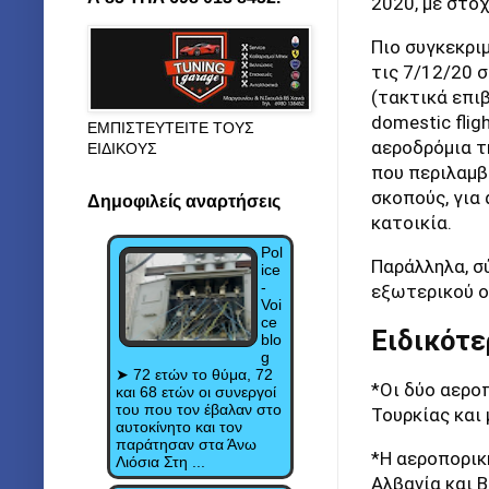
2020, με στό
Πιο συγκεκρι
τις 7/12/20 
(τακτικά επι
domestic flig
ΕΜΠΙΣΤΕΥΤΕΙΤΕ ΤΟΥΣ
αεροδρόμια τη
ΕΙΔΙΚΟΥΣ
που περιλαμβ
σκοπούς, για 
Δημοφιλείς αναρτήσεις
κατοικία.
Pol
Παράλληλα, σ
ice
-
εξωτερικού ο
Voi
ce
Ειδικότε
blo
g
➤ 72 ετών το θύμα, 72
*Οι δύο αερο
και 68 ετών οι συνεργοί
του που τον έβαλαν στο
Τουρκίας και 
αυτοκίνητο και τον
παράτησαν στα Άνω
*Η αεροπορικ
Λιόσια Στη ...
Αλβανία και 