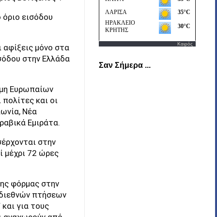
 όριο εισόδου
Καιρός
ι αφίξεις μόνο στα
σόδου στην Ελλάδα
Σαν Σήμερα ...
 μη Ευρωπαίων
 πολίτες και οι
πωνία, Νέα
ραβικά Εμιράτα.
σέρχονται στην
ί μέχρι 72 ώρες
της φόρμας στην
ς διεθνών πτήσεων
και για τους