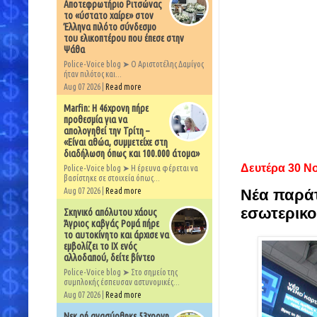
Αποτεφρωτήριο Ριτσώνας
το «ύστατο χαίρε» στον
Έλληνα πιλότο σύνδεσμο
του ελικοπτέρου που έπεσε στην
Ψάθα
Police-Voice blog ➤ Ο Αριστοτέλης Δαμίγος
ήταν πιλότος και...
Aug 07 2026 |
Read more
Marfin: Η 46χρονη πήρε
προθεσμία για να
απολογηθεί την Τρίτη –
«Είναι αθώα, συμμετείχε στη
διαδήλωση όπως και 100.000 άτομα»
Δευτέρα 30 Ν
Police-Voice blog ➤ Η έρευνα φέρεται να
βασίστηκε σε στοιχεία όπως...
Aug 07 2026 |
Read more
Νέα παράτ
εσωτερικο
Σκηνικό απόλυτου χάους
Άγριος καβγάς Ρομά πήρε
το αυτοκίνητο και άρχισε να
εμβολίζει το ΙΧ ενός
αλλοδαπού, δείτε βίντεο
Police-Voice blog ➤ Στο σημείο της
συμπλοκής έσπευσαν αστυνομικές...
Aug 07 2026 |
Read more
Νεκ ρή ανασύρθηκε 53χρονη