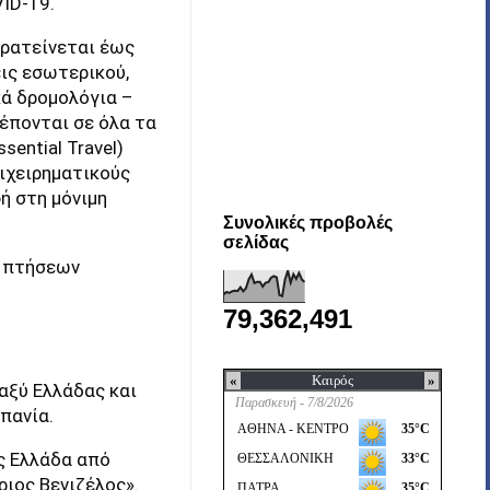
ID-19.
αρατείνεται έως
εις εσωτερικού,
κά δρομολόγια –
τρέπονται σε όλα τα
ential Travel)
πιχειρηματικούς
ή στη μόνιμη
Συνολικές προβολές
σελίδας
m πτήσεων
79,362,491
αξύ Ελλάδας και
πανία.
ς Ελλάδα από
ριος Βενιζέλος».