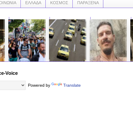
ΟΙΝΩΝΙΑ
ΕΛΛΑΔΑ
ΚΟΣΜΟΣ
ΠΑΡΑΞΕΝΑ
ce-Voice
Μπάχαλο με τα
Έρχεται το τέλος των
Άγιοι Ανάργυροι:
Ντρ
ανοιχτά καταστήματα
ταξί στην Αθήνα; ???
Δεμένος με ιμάντες σε
παι
την ερχόμενη
Ποια είναι η UBER
κρεβάτι στο Τζάνειο ο
τα κ
Powered by
Translate
Κυριακή – Τελικά τι θα
που αποτελεί τον
39χρονος δολοφόνος
γίνει; Ποιους
εφιάλτη των
της Κυριακής.....
…
επηρεάζει η
ταξιτζήδων σε όλο τον
απεργία....Το ωράριο
πλανήτη
…
λειτουργίας
…
…