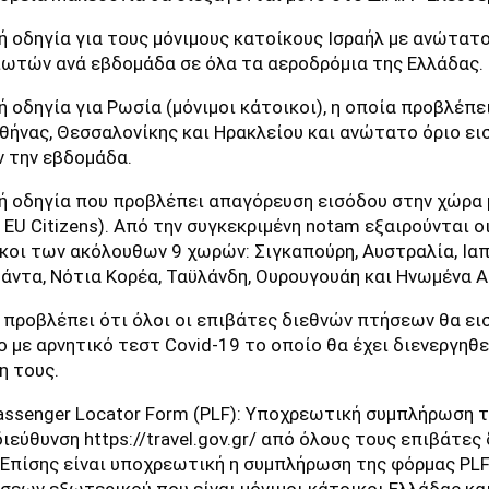
ή οδηγία για τους μόνιμους κατοίκους Ισραήλ με ανώτατο
ιωτών ανά εβδομάδα σε όλα τα αεροδρόμια της Ελλάδας.
 οδηγία για Ρωσία (μόνιμοι κάτοικοι), η οποία προβλέπε
θήνας, Θεσσαλονίκης και Ηρακλείου και ανώτατο όριο ει
 την εβδομάδα.
ή οδηγία που προβλέπει απαγόρευση εισόδου στην χώρα
EU Citizens). Από την συγκεκριμένη nοtam εξαιρούνται οι
ικοι των ακόλουθων 9 χωρών: Σιγκαπούρη, Αυστραλία, Ια
υάντα, Νότια Κορέα, Ταϋλάνδη, Ουρουγουάη και Ηνωμένα Α
 προβλέπει ότι όλοι οι επιβάτες διεθνών πτήσεων θα ει
 με αρνητικό τεστ Covid-19 το οποίο θα έχει διενεργηθε
η τους.
assenger Locator Form (PLF): Υποχρεωτική συμπλήρωση 
ιεύθυνση https://travel.gov.gr/ από όλους τους επιβάτε
 Επίσης είναι υποχρεωτική η συμπλήρωση της φόρμας PLF 