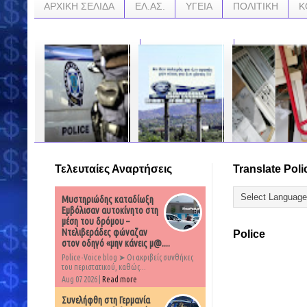
ΑΡΧΙΚΗ ΣΕΛΙΔΑ
ΕΛ.ΑΣ.
ΥΓΕΙΑ
ΠΟΛΙΤΙΚΗ
Κ
Τελευταίες Αναρτήσεις
Translate Poli
«Θα σφάξουμε τους
ΕΝΑΣ ΛΑΟΣ ΠΟΥ
«Επεσαν από τα
Έλληνες» –
ΑΡΝΕΙΤΑΙ ΤΟΝ
σύννεφα για τα παιδι
Καταγγελίες για τον
ΕΑΥΤΟ ΤΟΥ - ΟΙ
τους» οι γονείς που
Μυστηριώδης καταδίωξη
Αλγερινό που έκλεψε
ΣΚΟΠΙΑΝΟΙ ΜΑΣ
πλήρωσαν 7.000
σε λεωφορείο του
ΝΙΚΗΣΑΝ ΓΙΑΤΙ ΤΟΥΣ
ευρώ για τις ζημιές
Εμβόλισαν αυτοκίνητο στη
ΟΑΣΘ
ΠΕΡΙΣΣΟΤΕΡΟΥΣ
τους σε σχολεία.....
μέση του δρόμου –
ΥΠΟΣΤΗΡΙΚΤΕΣ ΤΟΥΣ
Ντελιβεράδες φώναζαν
Police
ΒΡΗΚΑΝ ΣΤΗΝ
…
…
στον οδηγό «μην κάνεις μ@....
ΕΛΛΑΔΑ
Police-Voice blog ➤ Οι ακριβείς συνθήκες
…
του περιστατικού, καθώς...
Aug 07 2026 |
Read more
Συνελήφθη στη Γερμανία