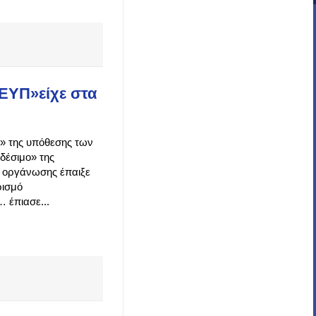
 ΕΥΠ»είχε στα
ο» της υπόθεσης των
δέσιμο» της
 οργάνωσης έπαιξε
ρισμό
 έπιασε...