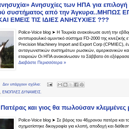
νησυχία» Ανησυχίες των ΗΠΑ για επιλογή 
ού συστήματος από την Άγκυρα..ΜΗΠΩΣ 
ΑΙ ΕΜΕΙΣ ΤΙΣ ΙΔΙΕΣ ΑΝΗΣΥΧΙΕΣ ???
Police-Voice blog ➤ Η Τουρκία ανακοίνωσε αυτή την εβδο
αντιπυραυλικό αμυντικό σύστημα FD-2000 της κινεζικής ε
Precision Machinery Import and Export Corp (CPMIEC), έ
ανταγωνιστικών συστημάτων ρωσικών, αμερικανικών κ
εταιρειών Οι ΗΠΑ ανακοίνωσαν το Σάββατο ότι εξέφρασα
Διαβάστε Περισσότερα »
Δεν υπάρχουν σχόλια:
,
ΕΝΟΠΛΕΣ ΔΥΝΑΜΕΙΣ.
ς Πατέρας και γιος θα πωλούσαν κλεμμένες 
Police-Voice blog ➤ Σε βάρος του 46χρονου πατέρα και τ
σχηματίστηκε δικογραφία για κλοπή, αποδοχή και διάθεσ