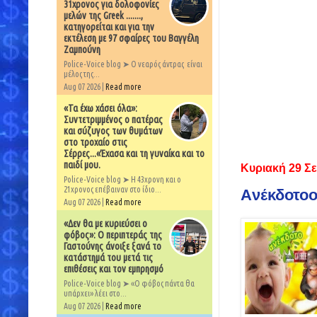
31χρονος για δολοφονίες
μελών της Greek .......,
κατηγορείται και για την
εκτέλεση με 97 σφαίρες του Βαγγέλη
Ζαμπούνη
Police-Voice blog ➤ Ο νεαρός άντρας είναι
μέλος της...
Aug 07 2026 |
Read more
«Τα έχω χάσει όλα»:
Συντετριμμένος ο πατέρας
και σύζυγος των θυμάτων
στο τροχαίο στις
Σέρρες...«Έχασα και τη γυναίκα και το
παιδί μου.
Κυριακή 29 Σ
Police-Voice blog ➤ Η 43χρονη και ο
21χρονος επέβαιναν στο ίδιο...
Aνέκδοτοο
Aug 07 2026 |
Read more
«Δεν θα με κυριεύσει ο
φόβος»: Ο περιπτεράς της
Γαστούνης άνοιξε ξανά το
κατάστημά του μετά τις
επιθέσεις και τον εμπρησμό
Police-Voice blog ➤ «Ο φόβος πάντα θα
υπάρχει» λέει στο...
Aug 07 2026 |
Read more