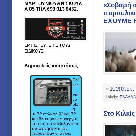
ΜΑΡΓΟΥΝΙΟΥ&Ν.ΣΚΟΥΛ
«Σοβαρή α
Α 85 ΤΗΛ 698 013 8452.
πυραυλικ
ΕΧΟΥΜΕ Κ
ΕΜΠΙΣΤΕΥΤΕΙΤΕ ΤΟΥΣ
ΕΙΔΙΚΟΥΣ
Δημοφιλείς αναρτήσεις
Pol
ice
at
10:16:00 π.μ.
-
Voi
Labels:
ΕΛΛΑΔΑ
ce
blo
g
Στο Κιλκί
➤ 72 ετών το θύμα, 72
και 68 ετών οι συνεργοί
του που τον έβαλαν στο
αυτοκίνητο και τον
παράτησαν στα Άνω