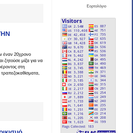
Εορτολόγιο
ΤΗΝ
αν έναν 20χρονο
ι ζητούσε μίζα για να
φέροντος στη
α τραπεζοκαθίσματα,
οικισμό