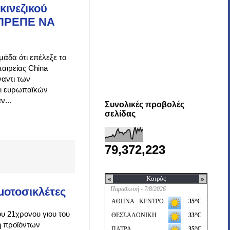
κινεζικού
ΕΠΡΕΠΕ ΝΑ
μάδα ότι επέλεξε το
ταιρείας China
ναντι των
αι ευρωπαϊκών
ν...
Συνολικές προβολές
σελίδας
79,372,223
μοτοσικλέτες
ου 21χρονου γιου του
η προϊόντων