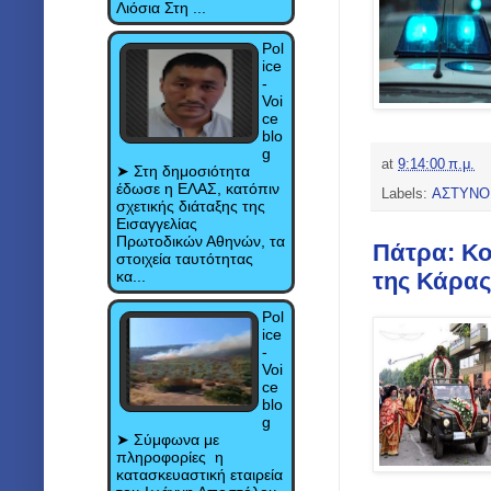
Λιόσια Στη ...
Pol
ice
-
Voi
ce
blo
g
at
9:14:00 π.μ.
➤ Στη δημοσιότητα
έδωσε η ΕΛΑΣ, κατόπιν
Labels:
ΑΣΤΥΝΟ
σχετικής διάταξης της
Εισαγγελίας
Πρωτοδικών Αθηνών, τα
Πάτρα: Κο
στοιχεία ταυτότητας
κα...
της Κάρας
Pol
ice
-
Voi
ce
blo
g
➤ Σύμφωνα με
πληροφορίες η
κατασκευαστική εταιρεία