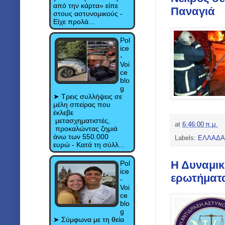
από την κάρτα» είπε
Παναγιά
στους αστυνομικούς -
Είχε προλά...
Pol
ice
-
Voi
ce
blo
g
➤ Τρεις συλλήψεις σε
μέλη σπείρας που
έκλεβε
μετασχηματιστές,
at
6:46:00 π.μ.
προκαλώντας ζημιά
άνω των 550.000
Labels:
ΕΛΛΑΔΑ
ευρώ - Κατά τη σύλλ...
Η Δυναμικ
Pol
ice
ερωτήματα 
-
Voi
ce
blo
g
➤ Σύμφωνα με τη θεία