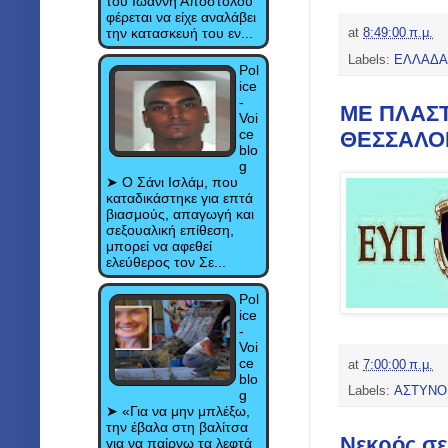
του Ιωάννη Αποστόλου
φέρεται να είχε αναλάβει
την κατασκευή του εν...
at
8:49:00 π.μ.
Labels:
ΕΛΛΑΔΑ
Pol
ice
-
ΜΕ ΠΛΑΣΤ
Voi
ce
ΘΕΣΣΑΛΟΝ
blo
g
➤ Ο Σάνι Ισλάμ, που
καταδικάστηκε για επτά
βιασμούς, απαγωγή και
σεξουαλική επίθεση,
μπορεί να αφεθεί
ελεύθερος τον Σε...
Pol
ice
-
Voi
ce
at
7:00:00 π.μ.
blo
Labels:
ΑΣΤΥΝΟ
g
➤ «Για να μην μπλέξω,
την έβαλα στη βαλίτσα
Νεκρός σε
για να παίρνω τα λεφτά