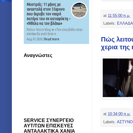
Μυστράς: 11 μήνες με
αναστολή στον 55χρονο
που έκρυβε τον νεκρό
at
11:55:00 π.μ.
πατέρα του σε καταψύκτη –
«Ήθελα να τον βλέπω»
Labels:
ΕΛΛΑΔΑ
Police-Voice blog ➤ «Τον είχα βάλει στην
κατάψυξη γιατί ήταν ο...
Πώς λειτου
Aug 07 2026 |
Read more
χερια της
Αναγνώστες
at
10:34:00 π.μ.
SERVICE ΣΥΝΕΡΓΕΙΟ
Labels:
ΑΣΤΥΝΟ
ΑΥΤ/ΤΩΝ ΕΠΙΣΚΕΥΕΣ
ΑΝΤΑΛΑΚΤΙΚΑ ΧΑΝΙΑ