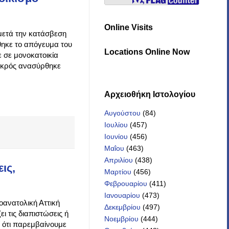
Online Visits
μετά την κατάσβεση
θηκε το απόγευμα του
Locations Online Now
 σε μονοκατοικία
νεκρός ανασύρθηκε
Αρχειοθήκη Iστολογίου
Αυγούστου
(84)
Ιουλίου
(457)
Ιουνίου
(456)
Μαΐου
(463)
Απριλίου
(438)
ις,
Μαρτίου
(456)
Φεβρουαρίου
(411)
Ιανουαρίου
(473)
ιοανατολική Αττική
Δεκεμβρίου
(497)
ει τις διαπιστώσεις ή
Νοεμβρίου
(444)
ί ότι παρεμβαίνουμε