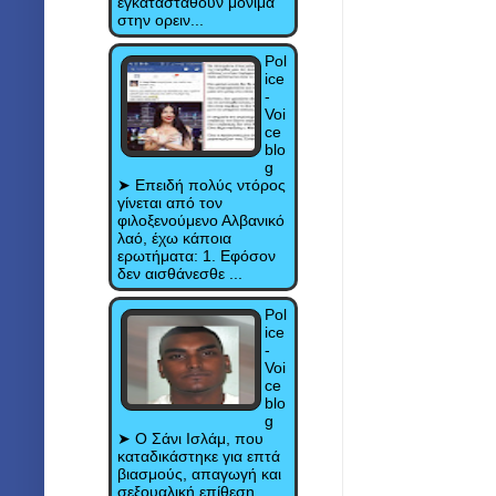
εγκατασταθούν μόνιμα
στην ορειν...
Pol
ice
-
Voi
ce
blo
g
➤ Επειδή πολύς ντόρος
γίνεται από τον
φιλοξενούμενο Αλβανικό
λαό, έχω κάποια
ερωτήματα: 1. Εφόσον
δεν αισθάνεσθε ...
Pol
ice
-
Voi
ce
blo
g
➤ Ο Σάνι Ισλάμ, που
καταδικάστηκε για επτά
βιασμούς, απαγωγή και
σεξουαλική επίθεση,