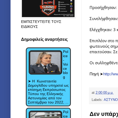
Προσήχθησαν:
Συνελήφθησαν:
ΕΜΠΙΣΤΕΥΤΕΙΤΕ ΤΟΥΣ
ΕΙΔΙΚΟΥΣ
Ελέγχθηκαν: 3
Δημοφιλείς αναρτήσεις
Επιπλέον στο π
φωτεινούς σημα
επαιτούσαν. Σε
Pol
ice
-
Οι συλληφθέντ
Voi
ce
blo
Πηγή ➤
http://w
g
➤ Η Κωνσταντία
Δημογλίδου υπηρετεί ως
επίσημη Εκπρόσωπος
at
2:00:00 μ.μ.
Τύπου της Ελληνικής
Αστυνομίας από τον
Labels:
ΑΣΤΥΝΟ
Σεπτέμβριο του 2022, ...
Pol
Δεν υπάρχ
ice