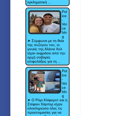
εγκληματική ...
Pol
ice
-
Voi
ce
blo
g
➤ Σύμφωνα με τη θεία
της συζύγου του, οι
γονείς της Αλέινα Χολ
είχαν εκφράσει από την
αρχή σοβαρές
επιφυλάξεις για τη ...
Pol
ice
-
Voi
ce
blo
g
➤ Ο Ρόρι Κλίφορντ και η
Στέφανι Χάρπερ είχαν
ολοκληρώσει όλες τις
προετοιμασίες για να