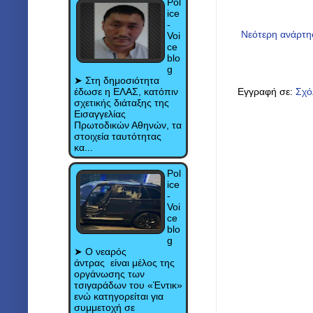
Pol
ice
-
Νεότερη ανάρτ
Voi
ce
blo
g
➤ Στη δημοσιότητα
έδωσε η ΕΛΑΣ, κατόπιν
Εγγραφή σε:
Σχό
σχετικής διάταξης της
Εισαγγελίας
Πρωτοδικών Αθηνών, τα
στοιχεία ταυτότητας
κα...
Pol
ice
-
Voi
ce
blo
g
➤ Ο νεαρός
άντρας είναι μέλος της
οργάνωσης των
τσιγαράδων του «Έντικ»
ενώ κατηγορείται για
συμμετοχή σε