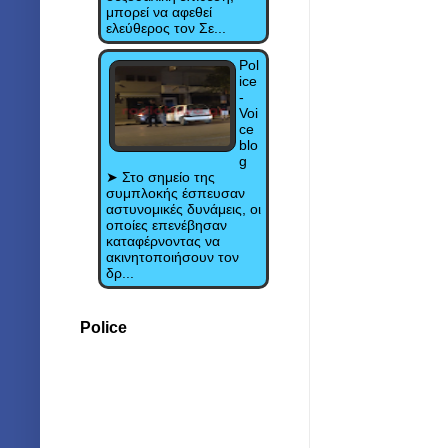
μπορεί να αφεθεί
ελεύθερος τον Σε...
Pol
ice
-
Voi
ce
blo
g
➤ Στο σημείο της
συμπλοκής έσπευσαν
αστυνομικές δυνάμεις, οι
οποίες επενέβησαν
καταφέρνοντας να
ακινητοποιήσουν τον
δρ...
Police