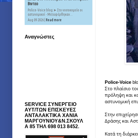
Βιντεο
Police-Voice blog ➤ Στο νοσοκομείο οι
αστυνομικοί - Μεταφέρθηκαν...
Aug 09 2026 |
Read more
Αναγνώστες
Police-Voice
bl
Στο πλαίσιο το
πρόληψη και κα
αστυνομική επι
SERVICE ΣΥΝΕΡΓΕΙΟ
ΑΥΤ/ΤΩΝ ΕΠΙΣΚΕΥΕΣ
Στην επιχείρησ
ΑΝΤΑΛΑΚΤΙΚΑ ΧΑΝΙΑ
Δράσης και Αστ
ΜΑΡΓΟΥΝΙΟΥ&Ν.ΣΚΟΥΛ
Α 85 ΤΗΛ 698 013 8452.
Κατά τη διάρκε