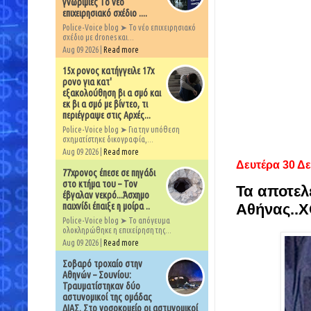
γνωριμίες Το νέο
επιχειρησιακό σχέδιο ....
Police-Voice blog ➤ Το νέο επιχειρησιακό
σχέδιο με drones και...
Aug 09 2026 |
Read more
15χ ρονος κατήγγειλε 17χ
ρονο για κατ'
εξακολούθηση βι α σμό και
εκ βι α σμό με βίντεο, τι
περιέγραψε στις Αρχές...
Police-Voice blog ➤ Για την υπόθεση
σχηματίστηκε δικογραφία,...
Aug 09 2026 |
Read more
Δευτέρα 30 Δ
77χρονος έπεσε σε πηγάδι
στο κτήμα του – Τον
Τα αποτελ
έβγαλαν νεκρό...Άσχημο
παιχνίδι έπαιξε η μοίρα ..
Αθήνας..Χ
Police-Voice blog ➤ Το απόγευμα
ολοκληρώθηκε η επιχείρηση της...
Aug 09 2026 |
Read more
Σοβαρό τροχαίο στην
Αθηνών – Σουνίου:
Τραυματίστηκαν δύο
αστυνομικοί της ομάδας
ΔΙΑΣ. Στο νοσοκομείο οι αστυνομικοί