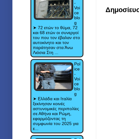
-
Voi
Δημοσίευ
ce
blo
g
➤ 72 ετών το θύμα, 72
και 68 ετών οι συνεργοί
του που τον έβαλαν στο
αυτοκίνητο και τον
παράτησαν στα Άνω
Λιόσια Στη ...
Pol
ice
-
Voi
ce
blo
g
➤ Ελλάδα και Ιταλία
ξεκίνησαν κοινές
αστυνομικές περιπολίες
σε Αθήνα και Ρώμη,
εφαρμόζοντας τη
συμφωνία του 2025 για
ε...