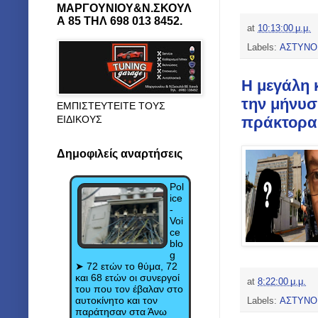
ΜΑΡΓΟΥΝΙΟΥ&Ν.ΣΚΟΥΛ
Α 85 ΤΗΛ 698 013 8452.
at
10:13:00 μ.μ.
Labels:
ΑΣΤΥΝΟ
Η μεγάλη 
την μήνυσ
ΕΜΠΙΣΤΕΥΤΕΙΤΕ ΤΟΥΣ
πράκτορα
ΕΙΔΙΚΟΥΣ
Δημοφιλείς αναρτήσεις
Pol
ice
-
Voi
ce
blo
g
➤ 72 ετών το θύμα, 72
και 68 ετών οι συνεργοί
at
8:22:00 μ.μ.
του που τον έβαλαν στο
αυτοκίνητο και τον
Labels:
ΑΣΤΥΝΟ
παράτησαν στα Άνω