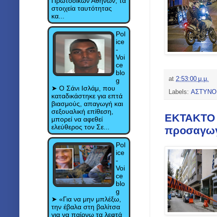
Πρωτοδικών Αθηνών, τα
στοιχεία ταυτότητας
κα...
Pol
ice
-
Voi
ce
blo
at
2:53:00 μ.μ.
g
➤ Ο Σάνι Ισλάμ, που
Labels:
ΑΣΤΥΝΟ
καταδικάστηκε για επτά
βιασμούς, απαγωγή και
σεξουαλική επίθεση,
ΕΚΤΑΚΤΟ Ε
μπορεί να αφεθεί
ελεύθερος τον Σε...
προσαγωγ
Pol
ice
-
Voi
ce
blo
g
➤ «Για να μην μπλέξω,
την έβαλα στη βαλίτσα
για να παίρνω τα λεφτά