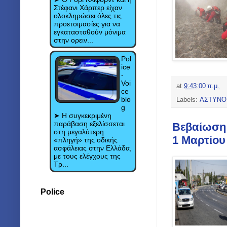
Στέφανι Χάρπερ είχαν
ολοκληρώσει όλες τις
προετοιμασίες για να
εγκατασταθούν μόνιμα
στην ορειν...
Pol
ice
-
Voi
at
9:43:00 π.μ.
ce
blo
Labels:
ΑΣΤΥΝΟ
g
➤ Η συγκεκριμένη
παράβαση εξελίσσεται
Βεβαίωση 
στη μεγαλύτερη
1 Μαρτίου
«πληγή» της οδικής
ασφάλειας στην Ελλάδα,
με τους ελέγχους της
Τρ...
Police