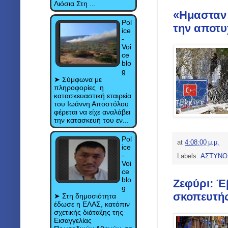
Λιόσια Στη ...
«Ημασταν 
Pol
την αποτυ
ice
-
Voi
ce
blo
g
➤ Σύμφωνα με
πληροφορίες η
κατασκευαστική εταιρεία
του Ιωάννη Αποστόλου
φέρεται να είχε αναλάβει
την κατασκευή του εν...
Pol
at
4:08:00 μ.μ.
ice
-
Labels:
ΑΣΤΥΝΟ
Voi
ce
blo
Ζεφύρι: Έ
g
σκοπευτής
➤ Στη δημοσιότητα
έδωσε η ΕΛΑΣ, κατόπιν
σχετικής διάταξης της
Εισαγγελίας