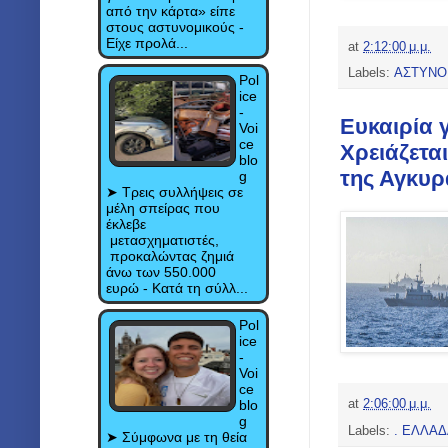
από την κάρτα» είπε
στους αστυνομικούς -
Είχε προλά...
at
2:12:00 μ.μ.
Labels:
ΑΣΤΥΝΟ
Pol
ice
-
Ευκαιρία 
Voi
ce
Χρειάζετα
blo
της Αγκυρ
g
➤ Τρεις συλλήψεις σε
μέλη σπείρας που
έκλεβε
μετασχηματιστές,
προκαλώντας ζημιά
άνω των 550.000
ευρώ - Κατά τη σύλλ...
Pol
ice
-
Voi
ce
blo
at
2:06:00 μ.μ.
g
Labels:
. ΕΛΛΑ
➤ Σύμφωνα με τη θεία