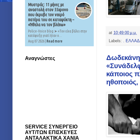
Μυστράς: 11 μήνες με
αναστολή στον 55χρονο
που έκρυβε τον νεκρό
πατέρα του σε καταψύκτη –
«Ήθελα να τον βλέπω»
Police-Voice blog ➤ «Τον είχα βάλει στην
at
10:49:00 μ.μ.
κατάψυξη γιατί ήταν ο...
Labels:
. ΕΛΛΑΔ
Aug 07 2026 |
Read more
Δωδεκάνησ
Αναγνώστες
«Συνάδελφο
κάποιος πλ
ηθοποιός,
SERVICE ΣΥΝΕΡΓΕΙΟ
ΑΥΤ/ΤΩΝ ΕΠΙΣΚΕΥΕΣ
ΑΝΤΑΛΑΚΤΙΚΑ ΧΑΝΙΑ