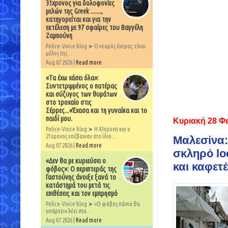
31χρονος για δολοφονίες
μελών της Greek .......,
κατηγορείται και για την
εκτέλεση με 97 σφαίρες του Βαγγέλη
Ζαμπούνη
Police-Voice blog ➤ Ο νεαρός άντρας είναι
μέλος της...
Aug 07 2026 |
Read more
«Τα έχω χάσει όλα»:
Συντετριμμένος ο πατέρας
και σύζυγος των θυμάτων
στο τροχαίο στις
Σέρρες...«Έχασα και τη γυναίκα και το
παιδί μου.
Κυριακή 28 Φ
Police-Voice blog ➤ Η 43χρονη και ο
21χρονος επέβαιναν στο ίδιο...
Μαλεσίνα:
Aug 07 2026 |
Read more
σκληρό lo
«Δεν θα με κυριεύσει ο
και καφετέ
φόβος»: Ο περιπτεράς της
Γαστούνης άνοιξε ξανά το
κατάστημά του μετά τις
επιθέσεις και τον εμπρησμό
Police-Voice blog ➤ «Ο φόβος πάντα θα
υπάρχει» λέει στο...
Aug 07 2026 |
Read more