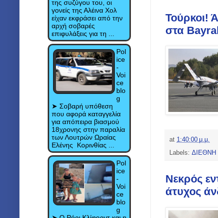
της συζύγου του, οι
γονείς της Αλέινα Χολ
Τούρκοι! 
είχαν εκφράσει από την
αρχή σοβαρές
στα Bayra
επιφυλάξεις για τη ...
Pol
ice
-
Voi
ce
blo
g
➤ Σοβαρή υπόθεση
που αφορά καταγγελία
για απόπειρα βιασμού
18χρονης στην παραλία
των Λουτρών Ωραίας
at
1:40:00 μ.μ.
Ελένης Κορινθίας ...
Labels:
ΔΙΕΘΝΗ
Pol
ice
Νεκρός εν
-
Voi
άτυχος άν
ce
blo
g
➤ Ο Ρόρι Κλίφορντ και η