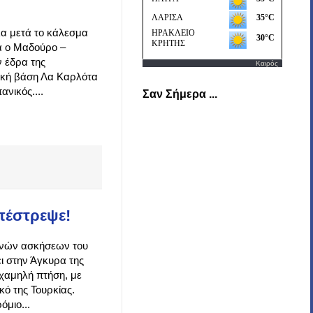
έλα μετά το κάλεσμα
λά ο Μαδούρο –
 έδρα της
Καιρός
ική βάση Λα Καρλότα
νικός....
Σαν Σήμερα ...
πέστρεψε!
κοινών ασκήσεων του
ι στην Άγκυρα της
 χαμηλή πτήση, με
ό της Τουρκίας.
μιο...