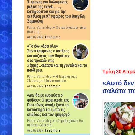
31χρονος για δολοφονίες
μελών της Greek .......,
κατηγορείται και για την
εκτέλεση με 97 σφαίρες του Βαγγέλη
Ζαμπούνη
Police-Voice blog ➤ Ο νεαρός άντρας είναι
μέλος της...
Aug 07 2026 |
Read more
«Τα έχω χάσει όλα»:
Συντετριμμένος ο πατέρας
και σύζυγος των θυμάτων
στο τροχαίο στις
Σέρρες...«Έχασα και τη γυναίκα και το
παιδί μου.
Τρίτη 30 Απρι
Police-Voice blog ➤ Η 43χρονη και ο
21χρονος επέβαιναν στο ίδιο...
«Αυτό δεν 
Aug 07 2026 |
Read more
σαλάτα πο
«Δεν θα με κυριεύσει ο
φόβος»: Ο περιπτεράς της
Γαστούνης άνοιξε ξανά το
κατάστημά του μετά τις
επιθέσεις και τον εμπρησμό
Police-Voice blog ➤ «Ο φόβος πάντα θα
υπάρχει» λέει στο...
Aug 07 2026 |
Read more