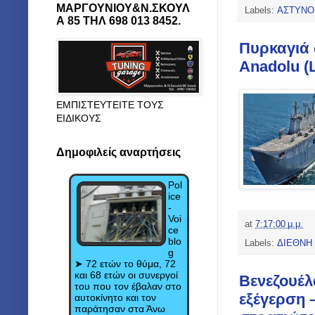
ΜΑΡΓΟΥΝΙΟΥ&Ν.ΣΚΟΥΛ
Labels:
ΑΣΤΥΝΟ
Α 85 ΤΗΛ 698 013 8452.
Πυρκαγιά 
Anadolu (
ΕΜΠΙΣΤΕΥΤΕΙΤΕ ΤΟΥΣ
ΕΙΔΙΚΟΥΣ
Δημοφιλείς αναρτήσεις
Pol
ice
-
Voi
at
7:17:00 μ.μ.
ce
blo
Labels:
ΔΙΕΘΝΗ
g
➤ 72 ετών το θύμα, 72
και 68 ετών οι συνεργοί
Βενεζουέλ
του που τον έβαλαν στο
εξέγερση 
αυτοκίνητο και τον
παράτησαν στα Άνω