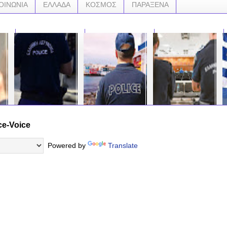
ΟΙΝΩΝΙΑ
ΕΛΛΑΔΑ
ΚΟΣΜΟΣ
ΠΑΡΑΞΕΝΑ
ce-Voice
Βουλγάρα έβγαζε για
Σε πλήρη εξέλιξη η
Νέο Σώμα: Τον Ιούνιο
ΜΕ 
ζητιανιά αν ήλι κο με
επιχείρηση…
έτοιμη η Δικαστική
ΕΛ
την… έγγραφη άδεια
«Βερμούδα» στη
Αστυνομία Ενα Σώμα,
ΠΑΤ
Powered by
Translate
της μάνας του...... Και
Μύκονο – Ετοίμαζαν
δύο τομείς Ενοπλοι
Π...
οι δυο γυναίκες είναι
μεγάλη ληστεία σε
ένστολοι Η Ελληνική
να κ
παράνομα στην
βίλα
Αστυνομία φεύγει, η
βγο
Ελλάδα,...
Δικαστική Αστυνομία
κρίσ
έρχεται...
άρθρ
…
Β’ Λ
…
…
…