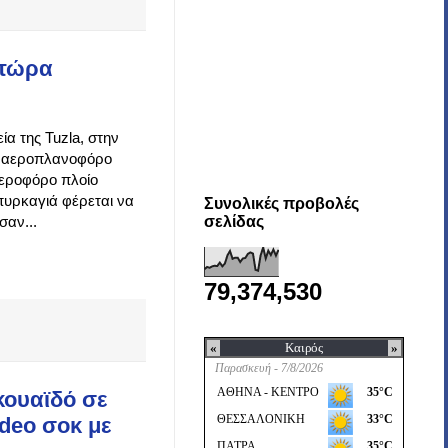
 τώρα
ία της Tuzla, στην
ό αεροπλανοφόρο
τεροφόρο πλοίο
 πυρκαγιά φέρεται να
Συνολικές προβολές
σαν...
σελίδας
79,374,530
κουαϊδό σε
deo σοκ με