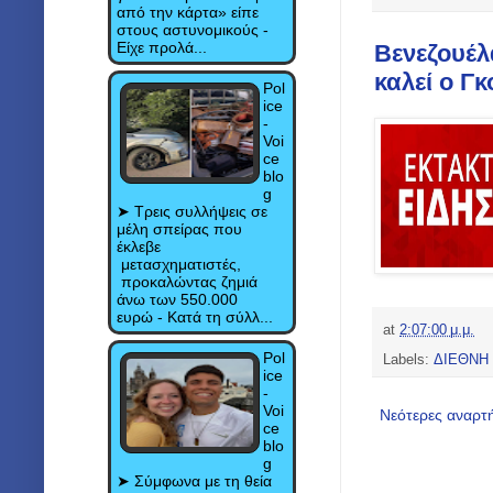
από την κάρτα» είπε
στους αστυνομικούς -
Είχε προλά...
Βενεζουέλ
καλεί ο Γ
Pol
ice
-
Voi
ce
blo
g
➤ Τρεις συλλήψεις σε
μέλη σπείρας που
έκλεβε
μετασχηματιστές,
προκαλώντας ζημιά
άνω των 550.000
ευρώ - Κατά τη σύλλ...
at
2:07:00 μ.μ.
Pol
Labels:
ΔΙΕΘΝΗ
ice
-
Voi
Νεότερες αναρτ
ce
blo
g
➤ Σύμφωνα με τη θεία