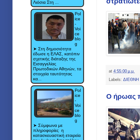
στρατιώτ
Λιόσια Στη ...
Pol
ice
-
Voi
ce
blo
g
➤ Στη δημοσιότητα
έδωσε η ΕΛΑΣ, κατόπιν
σχετικής διάταξης της
Εισαγγελίας
Πρωτοδικών Αθηνών, τα
at
4:55:00 μ.μ.
στοιχεία ταυτότητας
κα...
Labels:
ΔΙΕΘΝΗ
Pol
Ο ήρωας π
ice
-
Voi
ce
blo
g
➤ Σύμφωνα με
πληροφορίες η
κατασκευαστική εταιρεία