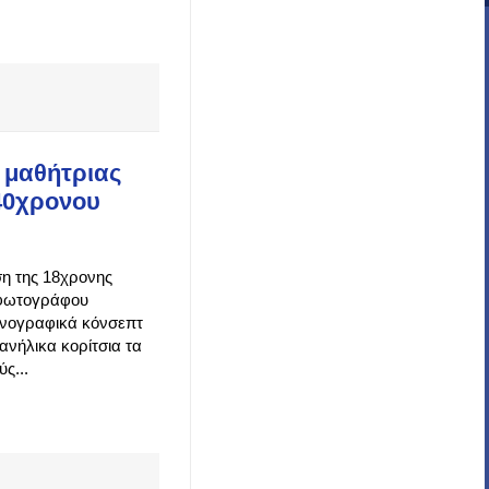
 μαθήτριας
 40χρονου
ση της 18χρονης
υ φωτογράφου
ορνογραφικά κόνσεπτ
ανήλικα κορίτσια τα
ς...