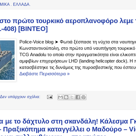
ΜΙΚΑ . ΕΛΛΑΔΑ.
στο πρώτο τουρκικό αεροπλανοφόρο λεμε
L-408) [ΒΙΝΤΕΟ]
Police-Voice blog ➤ Φωτιά ξέσπασε τη νύχτα στα ναυπηγε
Κωνσταντινούπολη, στο πρώτο υπό ναυπήγηση τουρκικ
TCG Anadolu το οποίο στην πραγματικότητα είναι ελικοπ
αμφιβίων επιχειρήσεων LHD (landing helicopter dock). Η
κατασβέστηκε τις δυνάμεις της πυροσβεστικής που έσπευ
Διαβάστε Περισσότερα »
Δεν υπάρχουν σχόλια:
α με το δάχτυλο στη σκανδάλη! Κάλεσμα Γ
– Πραξικόπημα καταγγέλλει ο Μαδούρο – Vi