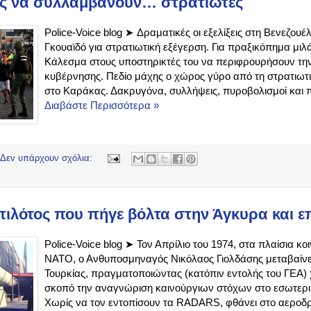
ες να συλλαμβάνουν… στρατιώτες
Police-Voice blog ➤ Δραματικές οι εξελίξεις στη Βενεζου
Γκουαϊδό για στρατιωτική εξέγερση. Για πραξικόπημα μι
Κάλεσμα στους υποστηρικτές του να περιφρουρήσουν την
κυβέρνησης. Πεδίο μάχης ο χώρος γύρο από τη στρατιωτ
στο Καράκας. Δακρυγόνα, συλλήψεις, πυροβολισμοί και πα
Διαβάστε Περισσότερα »
Δεν υπάρχουν σχόλια:
ιλότος που πήγε βόλτα στην Άγκυρα και ε
Police-Voice blog ➤ Τον Απρίλιο του 1974, στα πλαίσια 
ΝΑΤΟ, ο Ανθυποσμηναγός Νικόλαος Γιολδάσης μεταβαίνε
Τουρκίας, πραγματοποιώντας (κατόπιν εντολής του ΓΕΑ)
σκοπό την αναγνώριση καινούργιων στόχων στο εσωτερικ
Χωρίς να τον εντοπίσουν τα RADARS, φθάνει στο αεροδρό