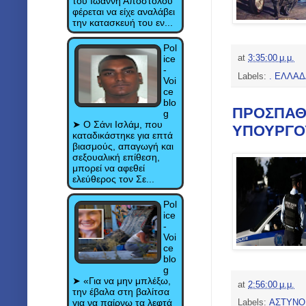
του Ιωάννη Αποστόλου
φέρεται να είχε αναλάβει
την κατασκευή του εν...
Pol
ice
at
3:35:00 μ.μ.
-
Labels:
. ΕΛΛΑΔ
Voi
ce
blo
ΠΡΟΣΠΑΘΗ
g
➤ Ο Σάνι Ισλάμ, που
ΥΠΟΥΡΓΟΥ
καταδικάστηκε για επτά
βιασμούς, απαγωγή και
σεξουαλική επίθεση,
μπορεί να αφεθεί
ελεύθερος τον Σε...
Pol
ice
-
Voi
ce
blo
g
➤ «Για να μην μπλέξω,
at
2:56:00 μ.μ.
την έβαλα στη βαλίτσα
για να παίρνω τα λεφτά
Labels:
ΑΣΤΥΝΟ