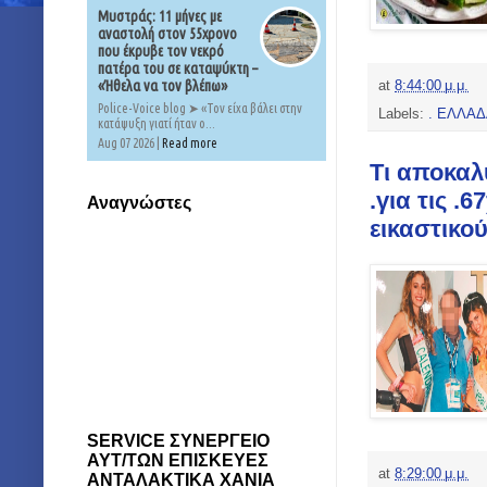
Μυστράς: 11 μήνες με
αναστολή στον 55χρονο
που έκρυβε τον νεκρό
πατέρα του σε καταψύκτη –
«Ήθελα να τον βλέπω»
at
8:44:00 μ.μ.
Police-Voice blog ➤ «Τον είχα βάλει στην
Labels:
. ΕΛΛΑΔ
κατάψυξη γιατί ήταν ο...
Aug 07 2026 |
Read more
Τι αποκαλ
.για τις 
Αναγνώστες
εικαστικο
SERVICE ΣΥΝΕΡΓΕΙΟ
ΑΥΤ/ΤΩΝ ΕΠΙΣΚΕΥΕΣ
at
8:29:00 μ.μ.
ΑΝΤΑΛΑΚΤΙΚΑ ΧΑΝΙΑ