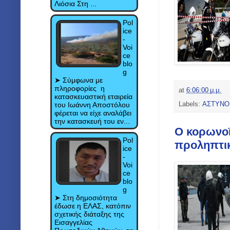
Λιόσια Στη ...
Pol
ice
-
Voi
ce
blo
g
➤ Σύμφωνα με
πληροφορίες η
at
6:06:00 μ.μ.
κατασκευαστική εταιρεία
του Ιωάννη Αποστόλου
Labels:
ΑΣΤΥΝΟ
φέρεται να είχε αναλάβει
την κατασκευή του εν...
Ο κορωνοϊ
Pol
προληπτικ
ice
-
Voi
ce
blo
g
➤ Στη δημοσιότητα
έδωσε η ΕΛΑΣ, κατόπιν
σχετικής διάταξης της
Εισαγγελίας