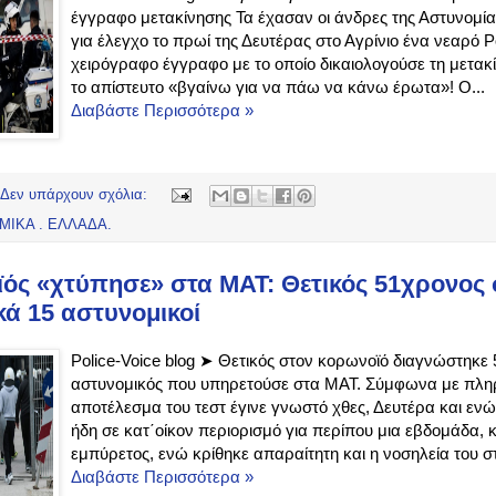
έγγραφο μετακίνησης Τα έχασαν οι άνδρες της Αστυνομί
για έλεγχο το πρωί της Δευτέρας στο Αγρίνιο ένα νεαρό 
χειρόγραφο έγγραφο με το οποίο δικαιολογούσε τη μετακ
το απίστευτο «βγαίνω για να πάω να κάνω έρωτα»! Ο...
Διαβάστε Περισσότερα »
Δεν υπάρχουν σχόλια:
ΜΙΚΑ . ΕΛΛΑΔΑ.
ός «χτύπησε» στα ΜΑΤ: Θετικός 51χρονος 
ά 15 αστυνομικοί
Police-Voice blog ➤ Θετικός στον κορωνοϊό διαγνώστηκε
αστυνομικός που υπηρετούσε στα ΜΑΤ. Σύμφωνα με πληρ
αποτέλεσμα του τεστ έγινε γνωστό χθες, Δευτέρα και εν
ήδη σε κατ΄οίκον περιορισμό για περίπου μια εβδομάδα,
εμπύρετος, ενώ κρίθηκε απαραίτητη και η νοσηλεία του στ
Διαβάστε Περισσότερα »