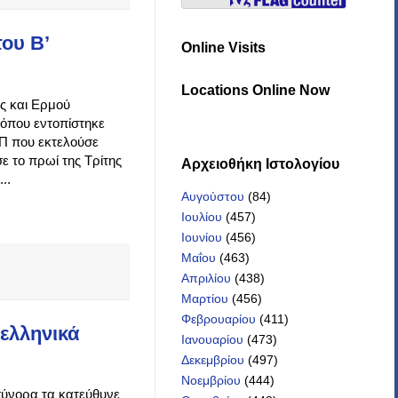
ου Β’
Online Visits
Locations Online Now
ς και Ερμού
 όπου εντοπίστηκε
ΑΠ που εκτελούσε
ε το πρωί της Τρίτης
Αρχειοθήκη Iστολογίου
..
Αυγούστου
(84)
Ιουλίου
(457)
Ιουνίου
(456)
Μαΐου
(463)
Απριλίου
(438)
Μαρτίου
(456)
Φεβρουαρίου
(411)
ελληνικά
Ιανουαρίου
(473)
Δεκεμβρίου
(497)
Νοεμβρίου
(444)
 σύνορα τα κατεύθυνε