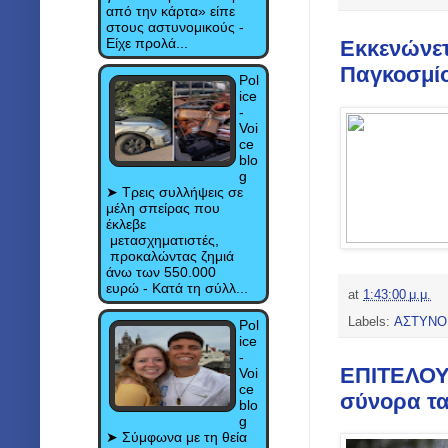
από την κάρτα» είπε
στους αστυνομικούς -
Είχε προλά...
Εκκενώνετ
Παγκοσμί
Pol
ice
-
Voi
ce
blo
g
➤ Τρεις συλλήψεις σε
μέλη σπείρας που
έκλεβε
μετασχηματιστές,
προκαλώντας ζημιά
άνω των 550.000
ευρώ - Κατά τη σύλλ...
at
1:43:00 μ.μ.
Labels:
ΑΣΤΥΝΟ
Pol
ice
-
ΕΠΙΤΕΛΟΥΣ
Voi
ce
σύνορα τα
blo
g
➤ Σύμφωνα με τη θεία