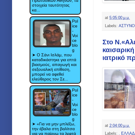
Πρωτοδικών Αθηνών, τα
στοιχεία ταυτότητας
κα...
at
5:05:00 μ.μ.
Pol
ice
Labels:
ΑΣΤΥΝΟ
-
Voi
ce
Στο Ν.«Αλ
blo
καισαρική
g
➤ Ο Σάνι Ισλάμ, που
ιατρικό π
καταδικάστηκε για επτά
βιασμούς, απαγωγή και
σεξουαλική επίθεση,
μπορεί να αφεθεί
ελεύθερος τον Σε...
Pol
ice
-
Voi
ce
blo
g
➤ «Για να μην μπλέξω,
at
2:04:00 μ.μ.
την έβαλα στη βαλίτσα
για να παίρνω τα λεφτά
Labels:
. ΕΛΛΑΔ