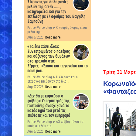
31χρονος για δολοφονίες
μελών της Greek .......,
κατηγορείται και για την
εκτέλεση με 97 σφαίρες του Βαγγέλη
Ζαμπούνη
Police-Voice blog ➤ Ο νεαρός άντρας είναι
μέλος της...
Aug 07 2026 |
Read more
«Τα έχω χάσει όλα»:
Συντετριμμένος ο πατέρας
και σύζυγος των θυμάτων
στο τροχαίο στις
Σέρρες...«Έχασα και τη γυναίκα και το
παιδί μου.
Τρίτη 31 Μαρτ
Police-Voice blog ➤ Η 43χρονη και ο
21χρονος επέβαιναν στο ίδιο...
Κορωνοϊός 
Aug 07 2026 |
Read more
«Φαντάζεσ
«Δεν θα με κυριεύσει ο
φόβος»: Ο περιπτεράς της
Γαστούνης άνοιξε ξανά το
κατάστημά του μετά τις
επιθέσεις και τον εμπρησμό
Police-Voice blog ➤ «Ο φόβος πάντα θα
υπάρχει» λέει στο...
Aug 07 2026 |
Read more