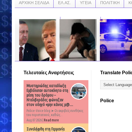
ΑΡΧΙΚΗ ΣΕΛΙΔΑ
ΕΛ.ΑΣ.
ΥΓΕΙΑ
ΠΟΛΙΤΙΚΗ
Κ
Τελευταίες Αναρτήσεις
Translate Poli
ΕΣΚΑΣΑΝ ΠΡΩΙΝΑ
Τις ώρες φρίκης που
«Η μαμά οδηγεί
ΜΑΝΤΑΤΑ: ΤΟΝ
βίωσε Ο Βαγγέλης
μεθυσμένη» – Πώς
ΤΕΛΕΙΩΣΕ! Ο ΤΡΑΜΠ
,,,ΑΦΩΝΟΙ- 7χρονος
ένας 12χρονος
Μυστηριώδης καταδίωξη
ΠΑΤΗΣΕ ΤΟ ΚΟΥΜΠΙ
τηλεφώνησε στο
«έκαψε» τη μητέρα
– ΤΙΤΛΟΙ ΤΕΛΟΥΣ ΓΙΑ
Χαμόγελο του παιδιού
του στο Ηράκλειο
Εμβόλισαν αυτοκίνητο στη
ΤΟΝ ΣΟΥΛΤΑΝΟ
για να καταγγείλει την
μέση του δρόμου –
ΕΡΝΤΟΓΑΝ!
κακοποίηση του.
…
Ντελιβεράδες φώναζαν
Police
στον οδηγό «μην κάνεις μ@....
…
…
Police-Voice blog ➤ Οι ακριβείς συνθήκες
του περιστατικού, καθώς...
Aug 07 2026 |
Read more
Συνελήφθη στη Γερμανία