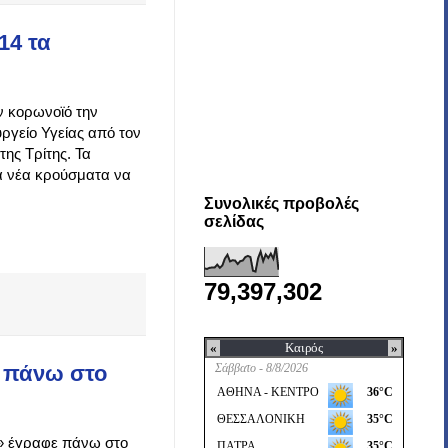
14 τα
ον κορωνοϊό την
ργείο Υγείας από τον
ης Τρίτης. Τα
έα νέα κρούσματα να
Συνολικές προβολές
σελίδας
79,397,302
 πάνω στο
α» έγραφε πάνω στο