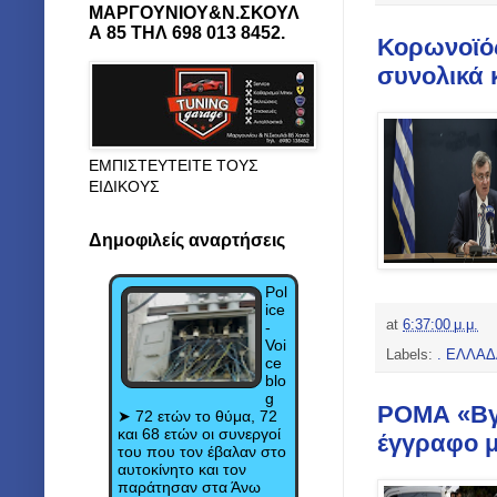
ΜΑΡΓΟΥΝΙΟΥ&Ν.ΣΚΟΥΛ
Α 85 ΤΗΛ 698 013 8452.
Κορωνοϊός
συνολικά
ΕΜΠΙΣΤΕΥΤΕΙΤΕ ΤΟΥΣ
ΕΙΔΙΚΟΥΣ
Δημοφιλείς αναρτήσεις
Pol
ice
at
6:37:00 μ.μ.
-
Voi
Labels:
. ΕΛΛΑΔ
ce
blo
g
ΡΟΜΑ «Βγ
➤ 72 ετών το θύμα, 72
και 68 ετών οι συνεργοί
έγγραφο μ
του που τον έβαλαν στο
αυτοκίνητο και τον
παράτησαν στα Άνω