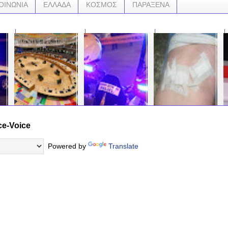
ΟΙΝΩΝΙΑ
ΕΛΛΑΔΑ
ΚΟΣΜΟΣ
ΠΑΡΑΞΕΝΑ
ce-Voice
Συμφωνία στη Σύνοδο
Ηλεία Οι σκύλοι
ΤΡΟΜΟΣ ΣΤΗ
Δήλ
Κορυφής μετά το
γάβγιζαν αλλά οι
ΚΟΖΑΝΗ!! Είχε άγιο ο
από
διπλωματικό πόκερ:
ληστές δεν
άνθρωπος: Αρκούδα
πλο
Powered by
Translate
Πέρασαν τα μηνύματα
πτοήθηκαν!
επιτέθηκε σε
την
Ελλάδας – Κύπρου
κτηνοτρόφο!
Αρμ
(BINTEO)
χρη
…
την
…
…
…