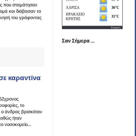
ας που σταμάτησαν
Ρομά και διάβασαν το
ίνησή του γράφοντας
Καιρός
Σαν Σήμερα ...
σε καραντίνα
 52χρονος
οφορίες, το
ώ ο άνδρας βρισκόταν
 καθώς ήταν
ο νοσοκομείο...