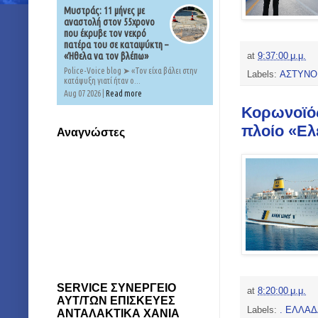
Μυστράς: 11 μήνες με
αναστολή στον 55χρονο
που έκρυβε τον νεκρό
πατέρα του σε καταψύκτη –
«Ήθελα να τον βλέπω»
at
9:37:00 μ.μ.
Police-Voice blog ➤ «Τον είχα βάλει στην
Labels:
ΑΣΤΥΝΟ
κατάψυξη γιατί ήταν ο...
Aug 07 2026 |
Read more
Κορωνοϊός
πλοίο «Ελ
Αναγνώστες
SERVICE ΣΥΝΕΡΓΕΙΟ
at
8:20:00 μ.μ.
ΑΥΤ/ΤΩΝ ΕΠΙΣΚΕΥΕΣ
Labels:
. ΕΛΛΑΔ
ΑΝΤΑΛΑΚΤΙΚΑ ΧΑΝΙΑ