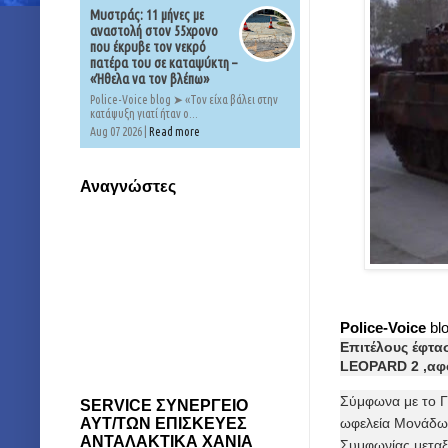
Μυστράς: 11 μήνες με
αναστολή στον 55χρονο
που έκρυβε τον νεκρό
πατέρα του σε καταψύκτη –
«Ήθελα να τον βλέπω»
Police-Voice blog ➤ «Τον είχα βάλει στην
κατάψυξη γιατί ήταν ο...
Aug 07 2026 |
Read more
Αναγνώστες
Police-Voice
bl
Επιτέλους έφτα
LEOPARD 2 ,αφο
Σύμφωνα με το Γ
SERVICE ΣΥΝΕΡΓΕΙΟ
ΑΥΤ/ΤΩΝ ΕΠΙΣΚΕΥΕΣ
ωφελεία Μονάδων
ΑΝΤΑΛΑΚΤΙΚΑ ΧΑΝΙΑ
Συμφωνίας μεταξ