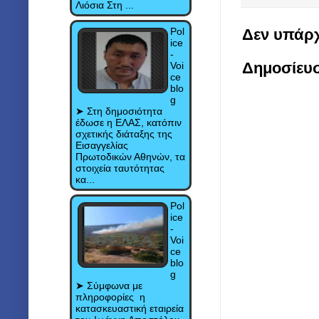
Λιόσια Στη ...
Pol
Δεν υπάρχ
ice
-
Δημοσίευ
Voi
ce
blo
g
➤ Στη δημοσιότητα
έδωσε η ΕΛΑΣ, κατόπιν
σχετικής διάταξης της
Εισαγγελίας
Πρωτοδικών Αθηνών, τα
στοιχεία ταυτότητας
κα...
Pol
ice
-
Voi
ce
blo
g
➤ Σύμφωνα με
πληροφορίες η
κατασκευαστική εταιρεία