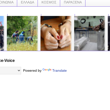
ΟΙΝΩΝΙΑ
ΕΛΛΑΔΑ
ΚΟΣΜΟΣ
ΠΑΡΑΞΕΝΑ
ce-Voice
Η ιστορία του Κάϊν και
Συνελήφθη 29χρονη
Αδιανόητη φάρσα σε
Συν
του Άβελ ζωντάνεψε
οικιακή βοηθός που
σχολείο της Κρήτης:
Αστυ
στον Βόλο! ΑΓΡΙΟ
έκλεβε κοσμήματα και
Έβαλαν αντισηπτικό
Μετ
Powered by
Translate
ΕΓΚΛΗΜΑ ο θάνατος
χρήματα από σπίτια
στο νερό συμμαθητών
Εκρ
του 37χρονου τα
σε Αθήνα και Κηφισιά
τους δύο μαθητές στο
μηχ
ξημερώματα –
Eνδεικτικό της
νοσοκομείο,
ισχ
Ύποπτος ο αδελφός
μεθοδολογίας της
από 
του! Του έλιωσε το
ήταν ,,
…
κεφάλι και τον έσυρε
…
έξω…
…
(ΦΩΤΟ&ΒΙΝΤΕΟ)
…