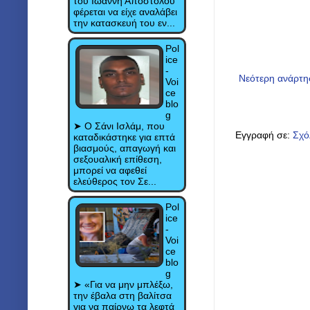
του Ιωάννη Αποστόλου
φέρεται να είχε αναλάβει
την κατασκευή του εν...
Pol
ice
-
Νεότερη ανάρτ
Voi
ce
blo
g
➤ Ο Σάνι Ισλάμ, που
Εγγραφή σε:
Σχό
καταδικάστηκε για επτά
βιασμούς, απαγωγή και
σεξουαλική επίθεση,
μπορεί να αφεθεί
ελεύθερος τον Σε...
Pol
ice
-
Voi
ce
blo
g
➤ «Για να μην μπλέξω,
την έβαλα στη βαλίτσα
για να παίρνω τα λεφτά