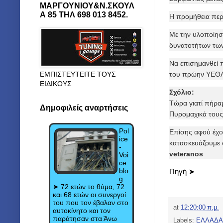
ΜΑΡΓΟΥΝΙΟΥ&Ν.ΣΚΟΥΛ
Α 85 ΤΗΛ 698 013 8452.
Η προμήθεια περι
Με την υλοποίησ
δυνατοτήτων τω
Να επισημανθεί π
ΕΜΠΙΣΤΕΥΤΕΙΤΕ ΤΟΥΣ
του πρώην ΥΕΘΑ 
ΕΙΔΙΚΟΥΣ
Σχόλιο:
Τώρα γιατί πήραμ
Δημοφιλείς αναρτήσεις
Πυρομαχικά τους
Pol
Επίσης αφού έχο
ice
κατασκευάζουμε 
-
veteranos
Voi
ce
blo
Πηγή ➤
g
➤ 72 ετών το θύμα, 72
και 68 ετών οι συνεργοί
του που τον έβαλαν στο
at
12:20:00 π.μ.
αυτοκίνητο και τον
παράτησαν στα Άνω
Labels:
ΕΛΛΑΔΑ