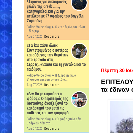
31χρονος για δολοφονίες
μελών της Greek .......,
κατηγορείται και για την
εκτέλεση με 97 σφαίρες του Βαγγέλη
Ζαμπούνη
Police-Voice blog ➤ Ο νεαρός άντρας είναι
μέλος της...
Aug 07 2026 |
Read more
«Τα έχω χάσει όλα»:
Συντετριμμένος ο πατέρας
και σύζυγος των θυμάτων
στο τροχαίο στις
Σέρρες...«Έχασα και τη γυναίκα και το
παιδί μου.
Πέμπτη 30 Ιου
Police-Voice blog ➤ Η 43χρονη και ο
21χρονος επέβαιναν στο ίδιο...
ΕΠΙΤΕΛΟΥΣ
Aug 07 2026 |
Read more
τα έδιναν
«Δεν θα με κυριεύσει ο
φόβος»: Ο περιπτεράς της
Γαστούνης άνοιξε ξανά το
κατάστημά του μετά τις
επιθέσεις και τον εμπρησμό
Police-Voice blog ➤ «Ο φόβος πάντα θα
υπάρχει» λέει στο...
Aug 07 2026 |
Read more