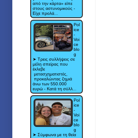
από την κάρτα» είπε
στους αστυνομικούς -
Είχε προλά...
Pol
ice
-
Voi
ce
blo
g
➤ Τρεις συλλήψεις σε
μέλη σπείρας που
έκλεβε
μετασχηματιστές,
προκαλώντας ζημιά
άνω των 550.000
ευρώ - Κατά τη σύλλ...
Pol
ice
-
Voi
ce
blo
g
➤ Σύμφωνα με τη θεία