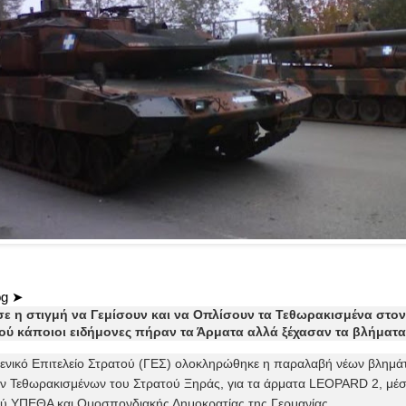
og ➤
σε η στιγμή να Γεμίσουν και να Οπλίσουν τα Τεθωρακισμένα στο
ύ κάποιοι ειδήμονες πήραν τα Άρματα αλλά ξέχασαν τα βλήματα!
ενικό Επιτελείο Στρατού (ΓΕΣ) ολοκληρώθηκε η παραλαβή νέων βλημάτ
 Τεθωρακισμένων του Στρατού Ξηράς, για τα άρματα LEOPARD 2, μέσ
ύ ΥΠΕΘΑ και Ομοσπονδιακής Δημοκρατίας της Γερμανίας.