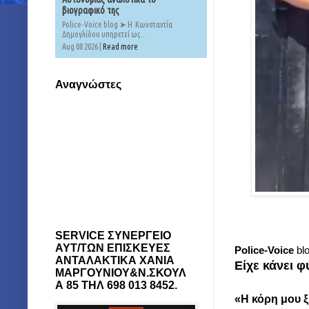
βιογραφικό της
Police-Voice blog ➤ Η Κωνσταντία
Δημογλίδου υπηρετεί ως...
Aug 08 2026 |
Read more
Αναγνώστες
SERVICE ΣΥΝΕΡΓΕΙΟ
ΑΥΤ/ΤΩΝ ΕΠΙΣΚΕΥΕΣ
Police-Voice
bl
ΑΝΤΑΛΑΚΤΙΚΑ ΧΑΝΙΑ
Είχε κάνει φ
ΜΑΡΓΟΥΝΙΟΥ&Ν.ΣΚΟΥΛ
Α 85 ΤΗΛ 698 013 8452.
«Η κόρη μου ξ