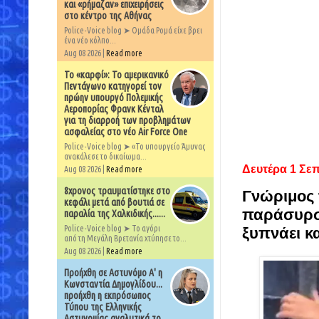
και «ρήμαζαν» επιχειρήσεις
στο κέντρο της Αθήνας
Police-Voice blog ➤ Ομάδα Ρομά είχε βρει
ένα νέο κόλπο...
Aug 08 2026 |
Read more
Το «καρφί»: Το αμερικανικό
Πεντάγωνο κατηγορεί τον
πρώην υπουργό Πολεμικής
Αεροπορίας Φρανκ Κένταλ
για τη διαρροή των προβλημάτων
ασφαλείας στο νέο Air Force One
Police-Voice blog ➤ «Το υπουργείο Άμυνας
ανακάλεσε το δικαίωμα...
Δευτέρα 1 Σε
Aug 08 2026 |
Read more
8χρονος τραυματίστηκε στο
Γνώριμος 
κεφάλι μετά από βουτιά σε
παράσυρσης
παραλία της Χαλκιδικής......
Police-Voice blog ➤ Το αγόρι
ξυπνάει κα
από τη Μεγάλη Βρετανία χτύπησε το...
Aug 08 2026 |
Read more
Προήχθη σε Αστυνόμο Α' η
Κωνσταντία Δημογλίδου...
προήχθη η εκπρόσωπος
Τύπου της Ελληνικής
Αστυνομίας αναλυτικά το