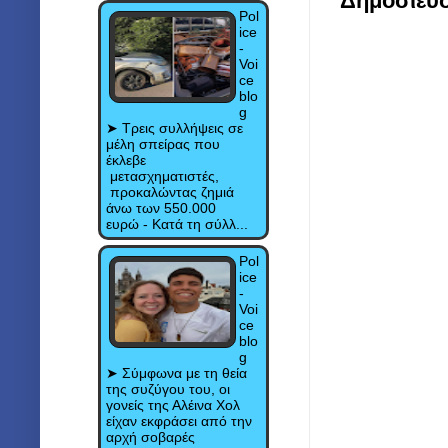
Δημοσίευ
Pol
ice
-
Voi
ce
blo
g
➤ Τρεις συλλήψεις σε
μέλη σπείρας που
έκλεβε
μετασχηματιστές,
προκαλώντας ζημιά
άνω των 550.000
ευρώ - Κατά τη σύλλ...
Pol
ice
-
Voi
ce
blo
g
➤ Σύμφωνα με τη θεία
της συζύγου του, οι
γονείς της Αλέινα Χολ
είχαν εκφράσει από την
αρχή σοβαρές