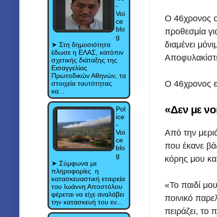
-
Voi
Ο 46χρονος ο
ce
blo
προθεσμία γι
g
διαμένει μόν
➤ Στη δημοσιότητα
έδωσε η ΕΛΑΣ, κατόπιν
Αποφυλακίστηκ
σχετικής διάταξης της
Εισαγγελίας
Πρωτοδικών Αθηνών, τα
Ο 46χρονος ε
στοιχεία ταυτότητας
κα...
«Δεν με νο
Pol
ice
-
Από την μερι
Voi
ce
που έκανε βάζ
blo
g
κόρης μου και
➤ Σύμφωνα με
πληροφορίες η
κατασκευαστική εταιρεία
«Το παιδί μου
του Ιωάννη Αποστόλου
φέρεται να είχε αναλάβει
ποινικό παρε
την κατασκευή του εν...
πειράζει, το 