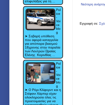
επιφυλάξεις για τη ...
Νεότερη ανάρτ
Pol
ice
-
Voi
Εγγραφή σε:
Σχό
ce
blo
g
➤ Σοβαρή υπόθεση
που αφορά καταγγελία
για απόπειρα βιασμού
18χρονης στην παραλία
των Λουτρών Ωραίας
Ελένης Κορινθίας ...
Pol
ice
-
Voi
ce
blo
g
➤ Ο Ρόρι Κλίφορντ και η
Στέφανι Χάρπερ είχαν
ολοκληρώσει όλες τις
προετοιμασίες για να
εγκατασταθούν μόνιμα