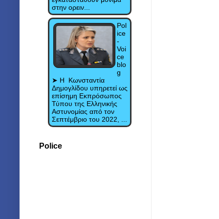
στην ορειν...
Pol
ice
-
Voi
ce
blo
g
➤ Η Κωνσταντία
Δημογλίδου υπηρετεί ως
επίσημη Εκπρόσωπος
Τύπου της Ελληνικής
Αστυνομίας από τον
Σεπτέμβριο του 2022, ...
Police