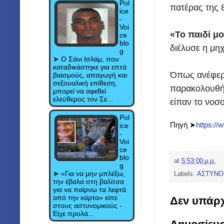
Pol
πατέρας της 
ice
-
Voi
«Το παιδί μο
ce
blo
διέλυσε η μηχ
g
➤ Ο Σάνι Ισλάμ, που
καταδικάστηκε για επτά
Όπως ανέφερε
βιασμούς, απαγωγή και
σεξουαλική επίθεση,
παρακολουθή
μπορεί να αφεθεί
ελεύθερος τον Σε...
είπαν το νοσ
Pol
Πηγή ➤
https://
ice
-
Voi
ce
blo
at
5:53:00 μ.μ.
g
➤ «Για να μην μπλέξω,
Labels:
ΑΣΤΥΝΟ
την έβαλα στη βαλίτσα
για να παίρνω τα λεφτά
από την κάρτα» είπε
Δεν υπάρχ
στους αστυνομικούς -
Είχε προλά...