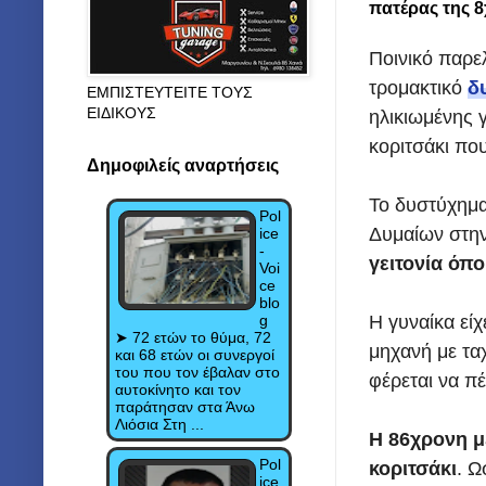
πατέρας της 
Ποινικό παρε
τρομακτικό
δ
ΕΜΠΙΣΤΕΥΤΕΙΤΕ ΤΟΥΣ
ΕΙΔΙΚΟΥΣ
ηλικιωμένης 
κοριτσάκι πο
Δημοφιλείς αναρτήσεις
Το δυστύχημα
Pol
Δυμαίων στην
ice
-
γειτονία όπ
Voi
ce
blo
g
Η γυναίκα είχ
➤ 72 ετών το θύμα, 72
μηχανή με τα
και 68 ετών οι συνεργοί
του που τον έβαλαν στο
φέρεται να πέ
αυτοκίνητο και τον
παράτησαν στα Άνω
Λιόσια Στη ...
Η 86χρονη μ
Pol
κοριτσάκι
. Ω
ice