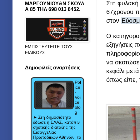
Στη φυλακή 
ΜΑΡΓΟΥΝΙΟΥ&Ν.ΣΚΟΥΛ
Α 85 ΤΗΛ 698 013 8452.
67χρονου π
στον
Εύοσ
Ο κατηγορού
εξηγήσεις 
ΕΜΠΙΣΤΕΥΤΕΙΤΕ ΤΟΥΣ
ΕΙΔΙΚΟΥΣ
πληροφορίε
να σκοτώσε
Δημοφιλείς αναρτήσεις
κεφάλι μετ
όπως είπε,
Pol
ice
-
Voi
ce
blo
g
➤ Στη δημοσιότητα
έδωσε η ΕΛΑΣ, κατόπιν
σχετικής διάταξης της
Εισαγγελίας
Πρωτοδικών Αθηνών, τα