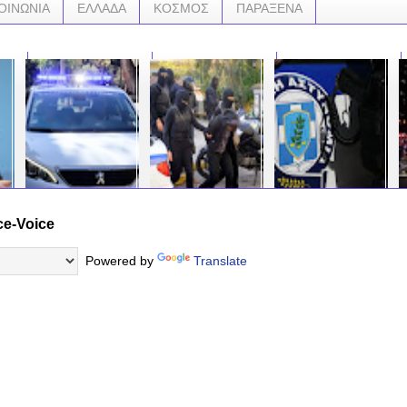
ΟΙΝΩΝΙΑ
ΕΛΛΑΔΑ
ΚΟΣΜΟΣ
ΠΑΡΑΞΕΝΑ
ce-Voice
Επεισοδιακή
Τί γίνεται με τον κοριό
Λαμβάνετε
ΣΟΚ
σύλληψη γυναίκας
της
ενοχλητικά
ΥΟΡ
Πολωνή σε
Αντιτρομοκρατικής
τηλεφωνήματα σε
ΕΚΡ
Powered by
Translate
κατάσταση αμ όκ
και την έρευνα για τα
σταθερό ή κινητό; Οι
ΤΑΧ
προκάλεσε φθορές σε
ψηλά μεροκάματα;
συμβουλές της
ΜΕΡ
σταθμευμένα
Αστυνομίας για να τα
ΦΤΑ
οχήματα......
αποφύγετε....
ΑΠΟ
…
ΚΟΣ
ΤΡΟ
…
…
ΕΙΚ
…