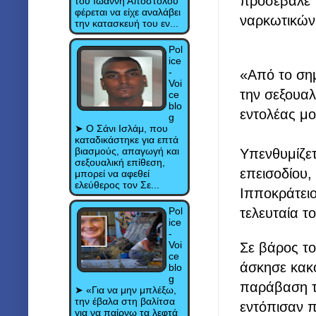
προσέβαλε τ
του Ιωάννη Αποστόλου
φέρεται να είχε αναλάβει
ναρκωτικών
την κατασκευή του εν...
Pol
ice
-
«Από το σημ
Voi
την σεξουαλ
ce
blo
εντολέας μο
g
➤ Ο Σάνι Ισλάμ, που
καταδικάστηκε για επτά
βιασμούς, απαγωγή και
Υπενθυμίζετ
σεξουαλική επίθεση,
επεισοδίου,
μπορεί να αφεθεί
ελεύθερος τον Σε...
Ιπποκράτει
Pol
τελευταία τ
ice
-
Voi
Σε βάρος τ
ce
άσκησε
κακ
blo
g
παράβαση τ
➤ «Για να μην μπλέξω,
την έβαλα στη βαλίτσα
εντόπισαν 
για να παίρνω τα λεφτά