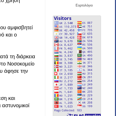
πό χρήση
Εορτολόγιο
που αμφισβητεί
νό και ο
ατά τη διάρκεια
στο Νοσοκομείο
υ άφησε την
ση και
 αστυνομικοί