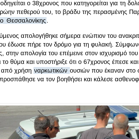
οδηγείται ο 38χρονος που κατηγορείται για τη δολ
ρώην πεθερού του, το βράδυ της περασμένης Πα
μο
Θεσσαλονίκης
.
μενος απολογήθηκε σήμερα ενώπιον του ανακριτή
που έδωσε
πήρε τον δρόμο για τη φυλακή.
Σύμφων
ς,
στην απολογία του επέμεινε στον ισχυρισμό του 
ι το θύμα
και υποστήριξε ότι ο 67χρονος έπεσε κα
ά από χρήση
ναρκωτικών
ουσιών που έκαναν στο σ
προσπάθησε να τον βοηθήσει
και κάλεσε ασθενο