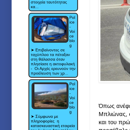
στοιχεία ταυτότητας
κα...
Pol
ice
-
Voi
ce
blo
g
➤ Eπιβαίνοντες σε
ταχύπλοο τα πέταξαν
στη θάλασσα όταν
πλησίασε η ακτοφυλακή
- Οι Αρχές ερευνούν την
προέλευση των χρ...
Pol
ice
-
Voi
ce
Όπως ανέφε
blo
g
Μπλιώνας, ο
➤ Σύμφωνα με
πληροφορίες η
και του πρώ
κατασκευαστική εταιρεία