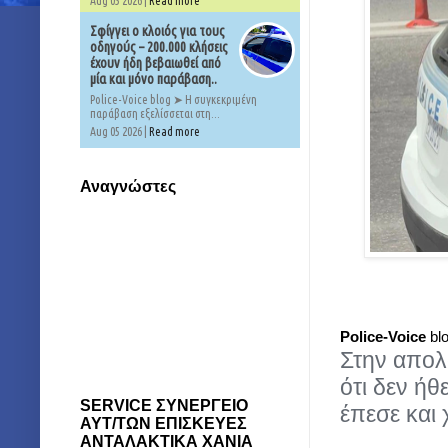
Aug 05 2026 |
Read more
Σφίγγει ο κλοιός για τους
οδηγούς – 200.000 κλήσεις
έχουν ήδη βεβαιωθεί από
μία και μόνο παράβαση..
Police-Voice blog ➤ Η συγκεκριμένη
παράβαση εξελίσσεται στη...
Aug 05 2026 |
Read more
Αναγνώστες
Police-Voice
bl
Στην απολ
ότι δεν ήθ
SERVICE ΣΥΝΕΡΓΕΙΟ
έπεσε και
ΑΥΤ/ΤΩΝ ΕΠΙΣΚΕΥΕΣ
ΑΝΤΑΛΑΚΤΙΚΑ ΧΑΝΙΑ