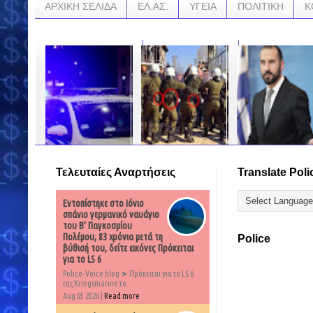
ΑΡΧΙΚΗ ΣΕΛΙΔΑ
ΕΛ.ΑΣ.
ΥΓΕΙΑ
ΠΟΛΙΤΙΚΗ
Κ
Τελευταίες Αναρτήσεις
Translate Poli
Παλαιστίνιος
Μήπως τους
ΔΥΣΚΟΛΕΣ ΩΡΕΣ ΓΙΑ
επιτέθηκε σε 25χρονη
ενοχλούσε το κράνος
ΤΟΝ Δ.
που περπατούσε
στις πορείες;
ΤΖΑΝΑΚΟΠΟΥΛΟ!
Εντοπίστηκε στο Ιόνιο
αμέριμνη στην
Πάει για…
πλατεία Συντάγματος
σπάνιο γερμανικό ναυάγιο
…
- Την άρπαξε από το
του Β' Παγκοσμίου
…
χέρι και άρχισε να τη
Πολέμου, 83 χρόνια μετά τη
Police
θωπεύει
βύθισή του, δείτε εικόνες Πρόκειται
για το LS 6
…
Police-Voice blog ➤ Πρόκειται για το LS 6
της Kriegsmarine το...
Aug 05 2026 |
Read more