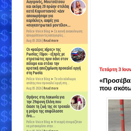
Αυγερινός, Μουτσάτσου
και ακόμη 20 πρώην στελέχη
κατά Καρυστιανού: «Δεν
αποχωρήσαμε για
καρέκλες», αιχμές για
«συγκεντρωτικό μοντέλο»....
Police-Voice blog ➤ Σε κοινή ανακοίνωση
απορρίπτουν τις κατηγορίες...
Aug 05 2026 |
Read more
Οι «μαύρες χήρες» της
Ρωσίας: Γάμοι - εξπρές με
στρατιώτες πριν πάνε στον
πόλεμο και στόχο την
κρατική αποζημίωση προκαλεί οργή
Τετάρτη 3 Ιου
στη Ρωσία
Police-Voice blog ➤ Το νέο κύκλωμα
«Προσέβαλε
απάτης που προκαλεί οργή στη...
που σκότω
Aug 05 2026 |
Read more
Θρήνος στη Λακωνία για
την 29χρονη Ελένη που
έχασε τη ζωή της σε τροχαίο
η μοίρα της επιφύλασσε
ένα....
Police-Voice blog ➤ Η νεαρή ετοιμαζόταν
να μετακομίσει στην...