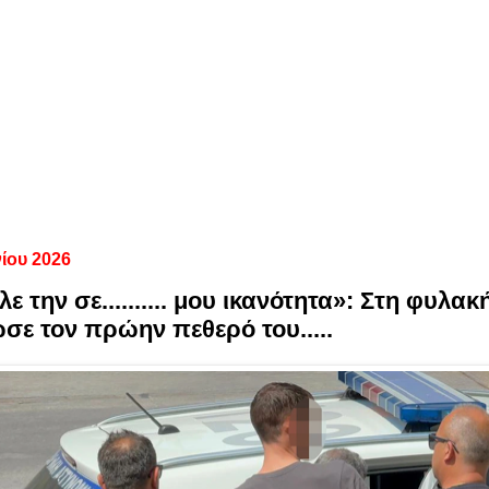
νίου 2026
 την σε.......... μου ικανότητα»: Στη φυλα
σε τον πρώην πεθερό του.....