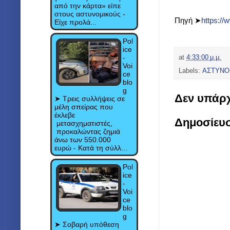
από την κάρτα» είπε
στους αστυνομικούς -
Πηγή ➤
https://
Είχε προλά...
Pol
ice
-
at
4:33:00 μ.μ.
Voi
Labels:
ΑΣΤΥΝΟ
ce
blo
g
Δεν υπάρχ
➤ Τρεις συλλήψεις σε
μέλη σπείρας που
έκλεβε
Δημοσίευ
μετασχηματιστές,
προκαλώντας ζημιά
άνω των 550.000
ευρώ - Κατά τη σύλλ...
Pol
ice
-
Voi
ce
blo
g
➤ Σοβαρή υπόθεση