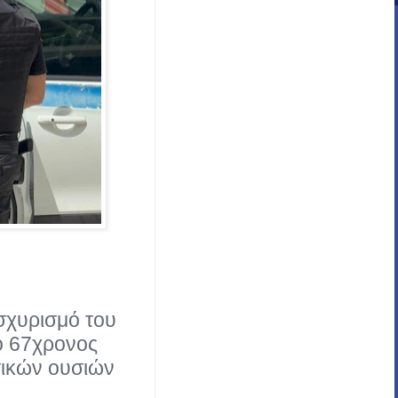
ισχυρισμό του
 ο 67χρονος
τικών ουσιών